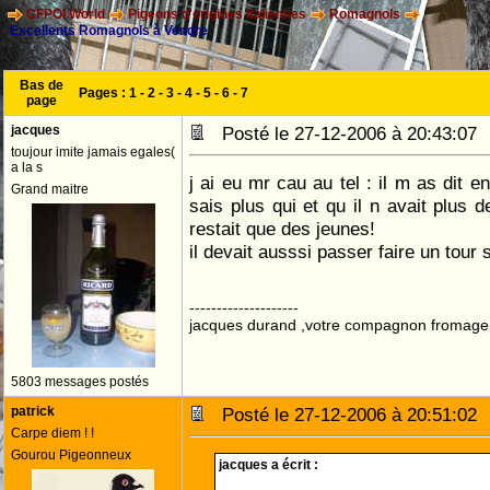
CFPOI World
Pigeons d'origines Italiennes
Romagnols
Excellents Romagnols à Vendre
Bas de
Pages :
1
-
2
-
3
-
4
-
5
-
6
-
7
page
jacques
Posté le 27-12-2006 à 20:43:0
toujour imite jamais egales(
a la s
j ai eu mr cau au tel : il m as dit en
Grand maitre
sais plus qui et qu il n avait plus d
restait que des jeunes!
il devait ausssi passer faire un tour s
--------------------
jacques durand ,votre compagnon fromage
5803 messages postés
patrick
Posté le 27-12-2006 à 20:51:0
Carpe diem ! !
Gourou Pigeonneux
jacques a écrit :