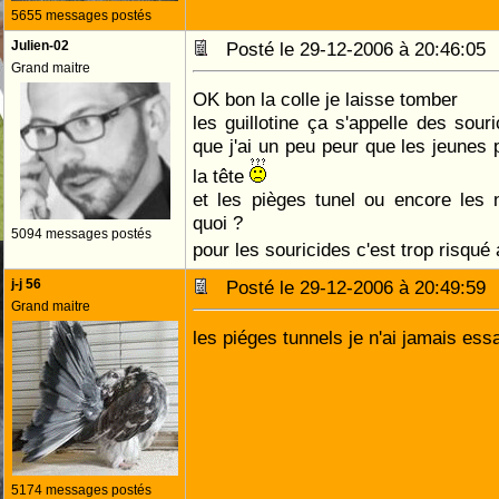
5655 messages postés
Julien-02
Posté le 29-12-2006 à 20:46:0
Grand maitre
OK bon la colle je laisse tomber
les guillotine ça s'appelle des sour
que j'ai un peu peur que les jeunes p
la tête
et les pièges tunel ou encore les
quoi ?
5094 messages postés
pour les souricides c'est trop risq
j-j 56
Posté le 29-12-2006 à 20:49:5
Grand maitre
les piéges tunnels je n'ai jamais es
5174 messages postés