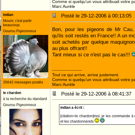
Comme si quelqu'un vous attribuait votre pa
Marc Aurèle
indian
Posté le 29-12-2006 à 00:13:0
Mourir, c'est partir
beaucoup.
Bon, pour les pigeons de Mr Cau,
Gourou Pigeonneux
qu'ils soit restés en France!! A un mom
soit achetés par quelque maquignon
au plus offrant!!
Tant mieux si ce n'est pas le cas!!!
--------------------
Tout ce qui arrive, arrive justement.
Comme si quelqu'un vous attribuait votre pa
35642 messages postés
Marc Aurèle
le chardon
Posté le 29-12-2006 à 08:41:3
à la recherche du standard
Gourou Pigeonneux
indian a écrit :
[citation=le chardon]moi, je les commande à 
et les chardonnerets