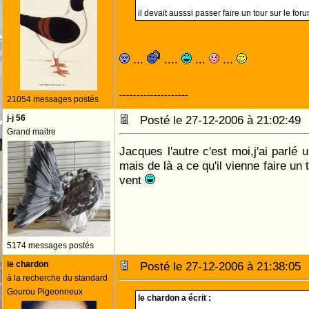
il devait ausssi passer faire un tour sur le foru
...
....
...
...
--------------------
21054 messages postés
j-j 56
Posté le 27-12-2006 à 21:02:4
Grand maitre
Jacques l'autre c'est moi,j'ai parlé
mais de là a ce qu'il vienne faire un
vent
5174 messages postés
le chardon
Posté le 27-12-2006 à 21:38:0
à la recherche du standard
Gourou Pigeonneux
le chardon a écrit :