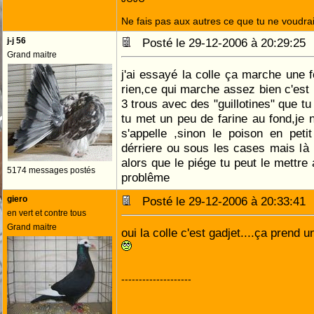
Ne fais pas aux autres ce que tu ne voudrais
j-j 56
Posté le 29-12-2006 à 20:29:2
Grand maitre
j'ai essayé la colle ça marche une f
rien,ce qui marche assez bien c'es
3 trous avec des "guillotines" que tu
tu met un peu de farine au fond,je
s'appelle ,sinon le poison en pet
dérriere ou sous les cases mais là i
alors que le piége tu peut le mettre
5174 messages postés
problême
giero
Posté le 29-12-2006 à 20:33:4
en vert et contre tous
Grand maitre
oui la colle c'est gadjet....ça prend u
--------------------