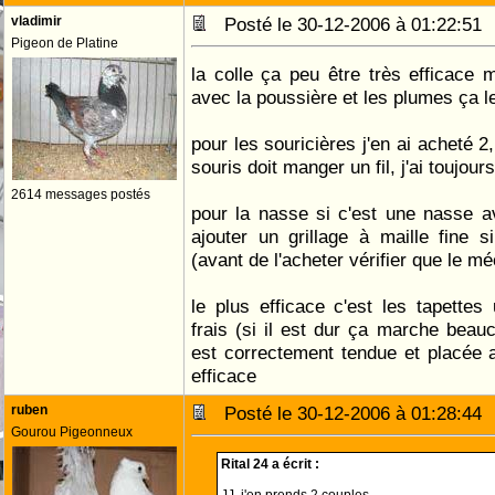
vladimir
Posté le 30-12-2006 à 01:22:5
Pigeon de Platine
la colle ça peu être très efficace
avec la poussière et les plumes ça le
pour les souricières j'en ai acheté 2
souris doit manger un fil, j'ai toujour
2614 messages postés
pour la nasse si c'est une nasse a
ajouter un grillage à maille fine 
(avant de l'acheter vérifier que le 
le plus efficace c'est les tapette
frais (si il est dur ça marche beauc
est correctement tendue et placée a
efficace
ruben
Posté le 30-12-2006 à 01:28:4
Gourou Pigeonneux
Rital 24 a écrit :