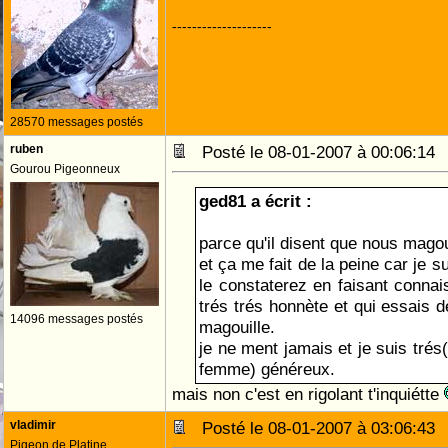
--------------------
28570 messages postés
ruben
Posté le 08-01-2007 à 00:06:1
Gourou Pigeonneux
ged81 a écrit :
parce qu'il disent que nous magou
et ça me fait de la peine car je s
le constaterez en faisant conna
trés trés honnète et qui essais d
14096 messages postés
magouille.
je ne ment jamais et je suis tré
femme) généreux.
mais non c'est en rigolant t'inquiétte
vladimir
Posté le 08-01-2007 à 03:06:4
Pigeon de Platine