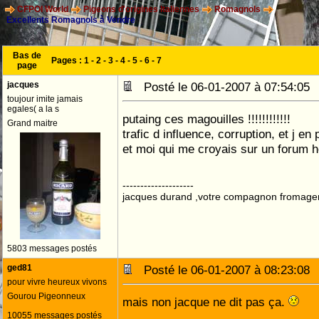
CFPOI World
Pigeons d'origines Italiennes
Romagnols
Excellents Romagnols à Vendre
Bas de
Pages :
1
-
2
-
3
-
4
-
5
-
6
-
7
page
jacques
Posté le 06-01-2007 à 07:54:0
toujour imite jamais
egales( a la s
putaing ces magouilles !!!!!!!!!!!!
Grand maitre
trafic d influence, corruption, et j en 
et moi qui me croyais sur un forum hon
--------------------
jacques durand ,votre compagnon fromage
5803 messages postés
ged81
Posté le 06-01-2007 à 08:23:0
pour vivre heureux vivons
Gourou Pigeonneux
mais non jacque ne dit pas ça.
10055 messages postés