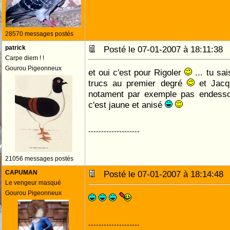
28570 messages postés
patrick
Posté le 07-01-2007 à 18:11:3
Carpe diem ! !
Gourou Pigeonneux
et oui c'est pour Rigoler
... tu sai
trucs au premier degré
et Jacq
notament par exemple pas endess
c'est jaune et anisé
--------------------
21056 messages postés
CAPUMAN
Posté le 07-01-2007 à 18:14:4
Le vengeur masqué
Gourou Pigeonneux
--------------------