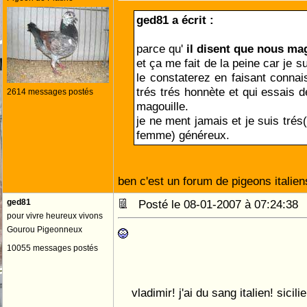
ged81 a écrit :
parce qu'
il disent que nous mag
et ça me fait de la peine car je s
le constaterez en faisant conna
trés trés honnète et qui essais d
2614 messages postés
magouille.
je ne ment jamais et je suis tré
femme) généreux.
ben c'est un forum de pigeons italie
ged81
Posté le 08-01-2007 à 07:24:3
pour vivre heureux vivons
Gourou Pigeonneux
10055 messages postés
vladimir! j'ai du sang italien! sicili