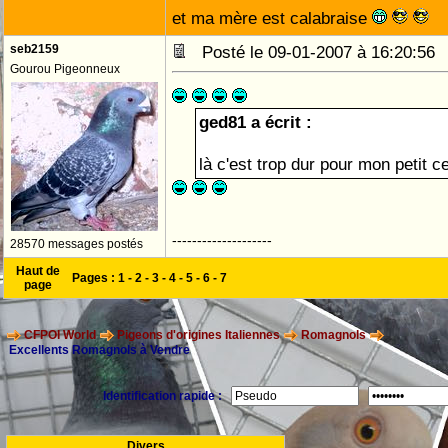
et ma mère est calabraise
seb2159
Posté le 09-01-2007 à 16:20:5
Gourou Pigeonneux
ged81 a écrit :
là c'est trop dur pour mon petit 
--------------------
28570 messages postés
Haut de
Pages :
1
-
2
-
3
-
4
-
5
-
6
-
7
page
CFPOI World
Pigeons d'origines Italiennes
Romagnols
Excellents Romagnols à Vendre
Identification rapide :
Divers