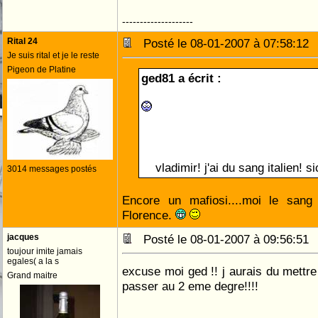
--------------------
Rital 24
Posté le 08-01-2007 à 07:58:1
Je suis rital et je le reste
Pigeon de Platine
ged81 a écrit :
vladimir! j'ai du sang italien! si
3014 messages postés
Encore un mafiosi....moi le sang
Florence.
jacques
Posté le 08-01-2007 à 09:56:5
toujour imite jamais
egales( a la s
excuse moi ged !! j aurais du mettre
Grand maitre
passer au 2 eme degre!!!!