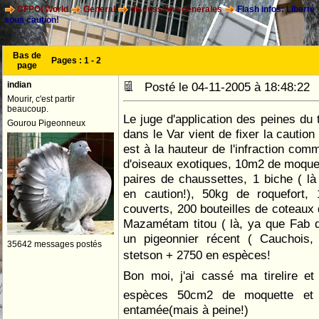
CFPOI World
General
discussions générales
Flash infos: Liberté
sous caution!
Bas de
Pages :
1
-
2
page
indian
Posté le 04-11-2005 à 18:48:2
Mourir, c'est partir
beaucoup.
Le juge d'application des peines du
Gourou Pigeonneux
dans le Var vient de fixer la caution 
est à la hauteur de l'infraction comm
d'oiseaux exotiques, 10m2 de moquet
paires de chaussettes, 1 biche ( là
en caution!), 50kg de roquefort,
couverts, 200 bouteilles de coteaux
Mazamétam titou ( là, ya que Fab q
un pigeonnier récent ( Cauchois, 
35642 messages postés
stetson + 2750 en espèces!
Bon moi, j'ai cassé ma tirelire et
espèces 50cm2 de moquette et 1
entamée(mais à peine!)