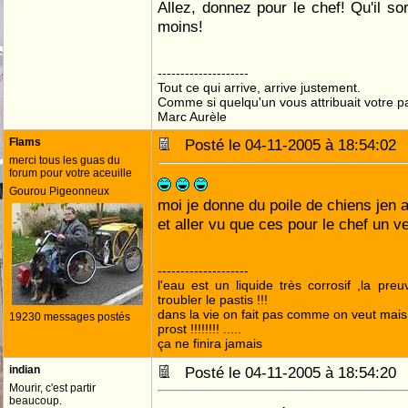
Allez, donnez pour le chef! Qu'il s
moins!
--------------------
Tout ce qui arrive, arrive justement.
Comme si quelqu'un vous attribuait votre pa
Marc Aurèle
Flams
Posté le 04-11-2005 à 18:54:0
merci tous les guas du
forum pour votre aceuille
Gourou Pigeonneux
moi je donne du poile de chiens jen 
et aller vu que ces pour le chef un v
--------------------
l'eau est un liquide très corrosif ,la pre
troubler le pastis !!!
dans la vie on fait pas comme on veut mai
19230 messages postés
prost !!!!!!!! .....
ça ne finira jamais
indian
Posté le 04-11-2005 à 18:54:2
Mourir, c'est partir
beaucoup.