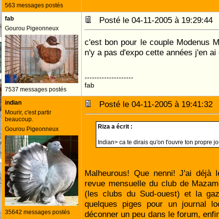
563 messages postés
fab
Posté le 04-11-2005 à 19:29:4
Gourou Pigeonneux
c'est bon pour le couple Modenus M
n'y a pas d'expo cette années j'en ai
--------------------
fab
7537 messages postés
indian
Posté le 04-11-2005 à 19:41:3
Mourir, c'est partir
beaucoup.
Riza a écrit :
Gourou Pigeonneux
Indian> ca te dirais qu'on t'ouvre ton propre 
Malheurous! Que nenni! J'ai déjà le 
revue mensuelle du club de Mazamet
(les clubs du Sud-ouest) et la ga
quelques piges pour un journal lo
35642 messages postés
déconner un peu dans le forum, enfi