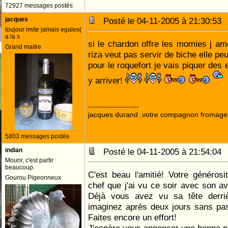
72927 messages postés
jacques
Posté le 04-11-2005 à 21:30:5
toujour imite jamais egales(
a la s
si le chardon offre les momies j am
Grand maitre
riza veut pas servir de biche elle peut
pour le roquefort je vais piquer des 
y arriver!
--------------------
jacques durand ,votre compagnon fromage
5803 messages postés
indian
Posté le 04-11-2005 à 21:54:0
Mourir, c'est partir
beaucoup.
C'est beau l'amitié! Votre généros
Gourou Pigeonneux
chef que j'ai vu ce soir avec son avo
Déjà vous avez vu sa tête derriè
imaginez après deux jours sans pas
Faites encore un effort!