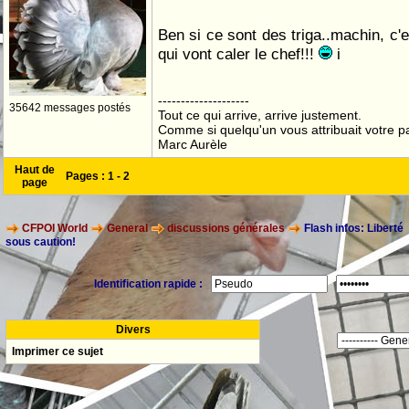
Ben si ce sont des triga..machin, c'
qui vont caler le chef!!!
i
--------------------
35642 messages postés
Tout ce qui arrive, arrive justement.
Comme si quelqu'un vous attribuait votre pa
Marc Aurèle
Haut de
Pages :
1
-
2
page
CFPOI World
General
discussions générales
Flash infos: Liberté
sous caution!
Identification rapide :
Divers
Imprimer ce sujet