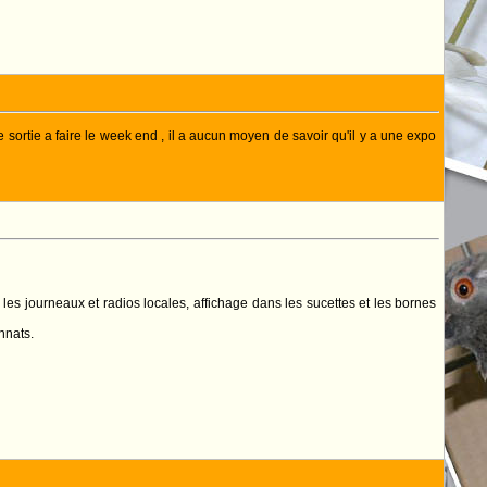
ne sortie a faire le week end , il a aucun moyen de savoir qu'il y a une expo
les journeaux et radios locales, affichage dans les sucettes et les bornes
nnats.