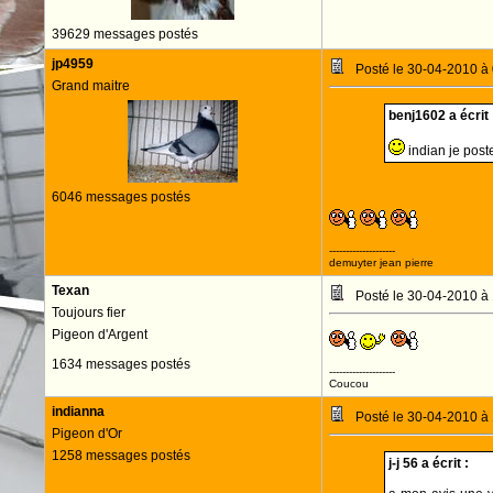
39629 messages postés
jp4959
Posté le 30-04-2010 à
Grand maitre
benj1602 a écrit 
indian je pos
6046 messages postés
--------------------
demuyter jean pierre
Texan
Posté le 30-04-2010 à
Toujours fier
Pigeon d'Argent
1634 messages postés
--------------------
Coucou
indianna
Posté le 30-04-2010 à
Pigeon d'Or
1258 messages postés
j-j 56 a écrit :