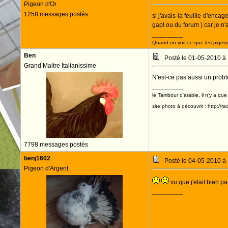
Pigeon d'Or
1258 messages postés
si j'avais la feuille d'enca
gapl ou du forum ) car je n'
--------------------
Quand on voit ce que les pigeons
Ben
Posté le 01-05-2010 à
Grand Maitre Italianissime
N'est-ce pas aussi un probl
--------------------
le Tambour d'arabie, il n'y a que
site photo à découvrir : http://r
7798 messages postés
benj1602
Posté le 04-05-2010 à
Pigeon d'Argent
vu que j'etait bien p
--------------------