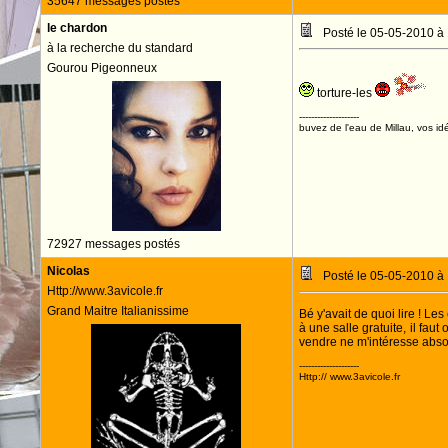
35647 messages postés
le chardon
Posté le 05-05-2010 à
à la recherche du standard
Gourou Pigeonneux
torture-les
--------------------
buvez de l'eau de Millau, vos idé
72927 messages postés
Nicolas
Posté le 05-05-2010 à
Http://www.3avicole.fr
Grand Maitre Italianissime
Bé y'avait de quoi lire ! Le
à une salle gratuite, il fau
vendre ne m'intéresse absolu
--------------------
Http:// www.3avicole.fr