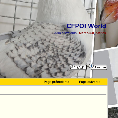
CFPOI World
Administrateurs :
Marco260
,
patrick
Page précédente
Page suivante