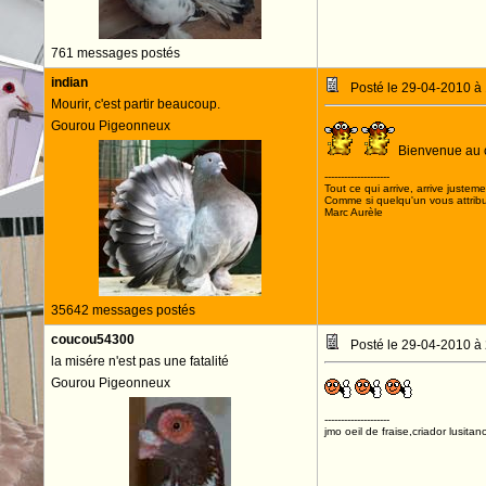
761 messages postés
indian
Posté le 29-04-2010 à
Mourir, c'est partir beaucoup.
Gourou Pigeonneux
Bienvenue au c
--------------------
Tout ce qui arrive, arrive justeme
Comme si quelqu'un vous attribua
Marc Aurèle
35642 messages postés
coucou54300
Posté le 29-04-2010 à
la misére n'est pas une fatalité
Gourou Pigeonneux
--------------------
jmo oeil de fraise,criador lusitan