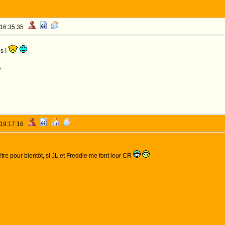
 16:35:35
s !
o
 19:17:16
tre pour bientôt, si JL et Freddie me font leur CR