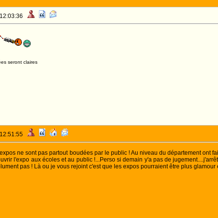
 12:03:36
es seront claires
 12:51:55
s expos ne sont pas partout boudées par le public ! Au niveau du département ont fait 
t ouvrir l'expo aux écoles et au public !...Perso si demain y'a pas de jugement....j'a
ment pas ! Là ou je vous rejoint c'est que les expos pourraient être plus glamour et