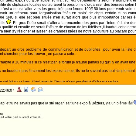
oir deux expos du type actuel suffirait sur 4/5 départements selon le nombre d'é
lité de chpts,stés locales qui auraient la possibilité d'organiser des bourses selon l
 c'est a nous d'aller vers les gens ,trés peu ferons 100/150 kms pour venir voire d
 avoir un créneau pour l'organisation "clés en main" de chpts certain clubs comm
le SNC si elle est bien située n'en aurait alors que plus d'importance car les él
ille
.En gros l'idée serait d'aller a la rencontre des gens par l'intermédiaire d
a qualité et ensuite ce serait l'affaire de chacun de les fidéliser ,il faudrai certain
ra bien s'y résigner et laisser les grandes idées de notre aviculture au placard pour 
 depart un gros probleme de communication et de publicités , pour avoir la liste de
t chercher pour les trouver , on passe a coté .
habite a 10 minutes si ce n'est par le forum je n'aurai jamais su qu'il y en avait une 
s ne boudent pas forcement les expos mais qu'ils ne le savent pas tout simplement
 ont fait sur ce banc, il faut remercier Dieu de n'avoir pas donné d'ailes aux vaches.
 22:46:07
pl et tu ne savais pas que la sté organisait une expo à Béziers, y'a un blème là!!
nt.
it votre part suivant votre dû.