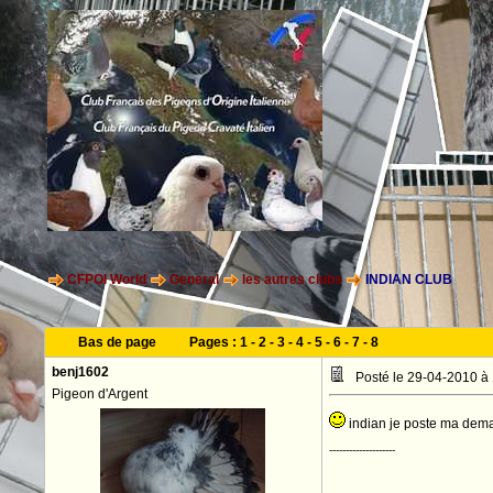
CFPOI World
General
les autres clubs
INDIAN CLUB
Bas de page
Pages :
1
-
2
-
3
-
4
-
5
-
6
-
7
-
8
benj1602
Posté le 29-04-2010 à
Pigeon d'Argent
indian je poste ma dem
--------------------