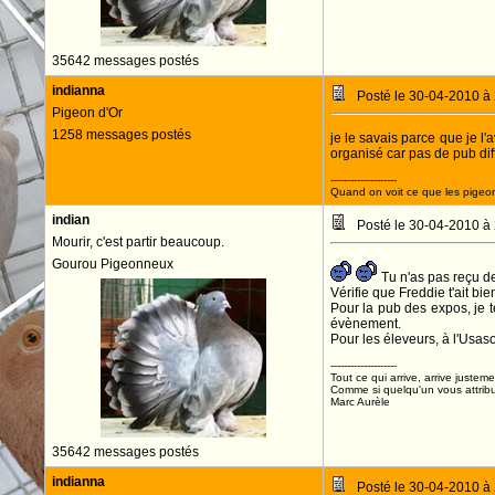
35642 messages postés
indianna
Posté le 30-04-2010 à
Pigeon d'Or
1258 messages postés
je le savais parce que je l'
organisé car pas de pub diff
--------------------
Quand on voit ce que les pigeons
indian
Posté le 30-04-2010 à
Mourir, c'est partir beaucoup.
Gourou Pigeonneux
Tu n'as pas reçu d
Vérifie que Freddie t'ait bie
Pour la pub des expos, je t
évènement.
Pour les éleveurs, à l'Usa
--------------------
Tout ce qui arrive, arrive justeme
Comme si quelqu'un vous attribua
Marc Aurèle
35642 messages postés
indianna
Posté le 30-04-2010 à