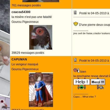
761 messages postés
coucou54300
Posté le 04-05-2010 à
la misére n'est pas une fatalité
Gourou Pigeonneux
D'une pierre deux coup
--------------------
jmo oeil de fraise,criador lusitan
39629 messages postés
CAPUMAN
Posté le 04-05-2010 à
Le vengeur masqué
Gourou Pigeonneux
bien
la prochaine revue devrait ê
--------------------
Capu... What else ?