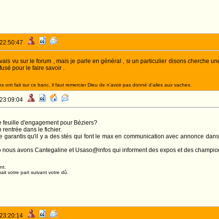
 22:50:47
avais vu sur le forum , mais je parle en général , si un particulier disons cherche u
usé pour le faire savoir .
 ont fait sur ce banc, il faut remercier Dieu de n'avoir pas donné d'ailes aux vaches.
 23:09:04
e feuille d'engagement pour Béziers?
n rentrée dans le fichier.
e garantis qu'il y a des stés qui font le max en communication avec annonce dans 
so nous avons Cantegaline et Usaso@infos qui informent des expos et des champio
nt.
it votre part suivant votre dû.
 23:20:14