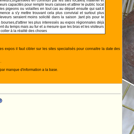
leveurs,organisées en commun par les stés locales( matériel et
eurs capacités pour remplir leurs caisses et attirer le public local
es pigeons ou volailles en tout cas au départ ensuite qui sait.Il
ence a s'y mettre trouvant cela plus convivial et surtout plus
eveurs seraient moins solicité dans la saison ,tant pis pour le
es bourses,d'attirer les plus interessés au expos régionnales déjà
ement du temps mais au fur et a mesure que les bras et les visiteurs
coller à la réalité des choses
s expos il faut cibler sur les sites specialisés pour connaitre la date des
.
 par manque d'information a la base.