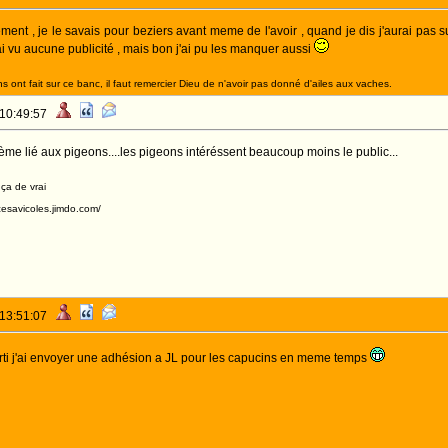
gement , je le savais pour beziers avant meme de l'avoir , quand je dis j'aurai pas s
ai vu aucune publicité , mais bon j'ai pu les manquer aussi
 ont fait sur ce banc, il faut remercier Dieu de n'avoir pas donné d'ailes aux vaches.
 10:49:57
ème lié aux pigeons....les pigeons intéréssent beaucoup moins le public...
 ça de vrai
acesavicoles.jimdo.com/
 13:51:07
arti j'ai envoyer une adhésion a JL pour les capucins en meme temps