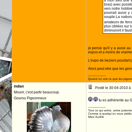
a mon avis une v
bras) avec possibi
vers notre hobbie
pourrait aussi y
souple.La nationa
amateurs de ferra
plus ciblées sur l
diminuront il faud
je pense qu'il y a aussi au
expos et a moins de vraimen
L'expo de beziers pourtant j'
Alors peut etre que les gen
--------------------
Quand on voit ce que les pigeons
indian
Posté le 30-04-2010 à
Mourir, c'est partir beaucoup.
Gourou Pigeonneux
tu es adhérente au Ga
--------------------
Tout ce qui arrive, arrive justeme
Comme si quelqu'un vous attribua
Marc Aurèle