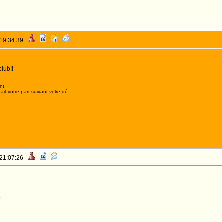
 19:34:39
lub!!
nt.
it votre part suivant votre dû.
 21:07:26
o