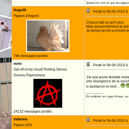
Quand on voit ce que les pigeons
Hugo38
Posté le 06-06-2010 à
Pigeon d'Argent
Chacun fait ce qu'il veut.
Mais personellement je préfé
Je pense qu'ont a encore be
796 messages postés
nono
Posté le 06-06-2010 à
Get off of my cloud! Rolling Stones
Gourou Pigeonneux
J'ai une jeune femelle noire
une résurgence de la souche
si quelqu'un la veut....
--------------------
En volières, en cage d'expo, au n
24132 messages postés
indianna
Posté le 06-06-2010 à
Pigeon d'Or