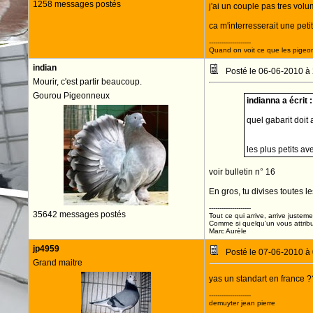
1258 messages postés
j'ai un couple pas tres vol
ca m'interresserait une petit
--------------------
Quand on voit ce que les pigeons
indian
Posté le 06-06-2010 à
Mourir, c'est partir beaucoup.
Gourou Pigeonneux
indianna a écrit :
quel gabarit doit 
les plus petits ave
voir bulletin n° 16
En gros, tu divises toutes l
--------------------
35642 messages postés
Tout ce qui arrive, arrive justeme
Comme si quelqu'un vous attribua
Marc Aurèle
jp4959
Posté le 07-06-2010 à
Grand maitre
yas un standart en france 
--------------------
demuyter jean pierre