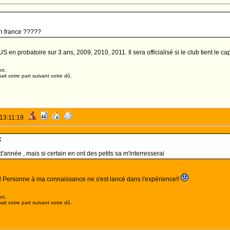
en france ?????
S en probatoire sur 3 ans, 2009, 2010, 2011. Il sera officialisé si le club tient le cap
nt.
it votre part suivant votre dû.
 13:11:19
:
n d'année , mais si certain en ont des petits sa m'interresserai
! Personne à ma connaissance ne s'est lancé dans l'expérience!!
nt.
it votre part suivant votre dû.