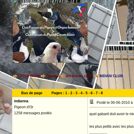
CFPOI World
General
les autres clubs
INDIAN CLUB
Bas de page
Pages :
1
-
2
-
3
-
4
-
5
-
6
-
7
-
8
indianna
Posté le 06-06-2010 à
Pigeon d'Or
1258 messages postés
quel gabarit doit avoir le m
les plus petits avec les plus
--------------------