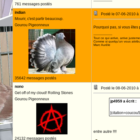
--------------------
761 messages postés
indian
Posté le 07-06-2010 à
Mourir, c'est partir beaucoup.
Gourou Pigeonneux
Pourquoi pas, si vous êtes 
--------------------
Tout ce qui arrive, arrive justeme
Comme si quelqu'un vous attribua
Marc Aurèle
35642 messages postés
nono
Posté le 08-06-2010 à
Get off of my cloud! Rolling Stones
Gourou Pigeonneux
jp4959 a écrit :
[citation=coucou
entre autre !!!!
24132 messages postés