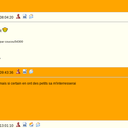
 08:04:20
it
0 par coucou54300
o
 09:43:36
 mais si certain en ont des petits sa m'interresserai
 13:01:10