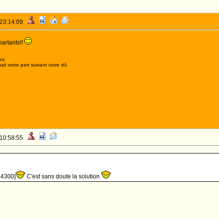
 23:14:09
partants!!
nt.
it votre part suivant votre dû.
 10:58:55
54300]
C'est sans doute la solution