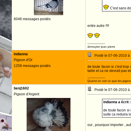
C'est sans do
6046 messages postés
entre autre !!!!
--------------------
demuyter jean pierre
indianna
Posté le 07-06-2010 à
Pigeon d'Or
1258 messages postés
de toute facon si c'est trop 
taille et ca ne devrait pas e
--------------------
Quand on voit ce que les pigeons
benj1602
Posté le 07-06-2010 à
Pigeon d'Argent
indianna a écrit :
de toute facon si 
suite ca reduira l
oui , pourquoi importer , au