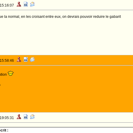
 15:16:07
que la normal, en les croisant entre eux, on devrais pouvoir reduire le gabarit
 15:58:46
ution
o
 19:05:31
rit :