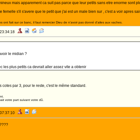
umineux mais apparement ca suit pas parce que leur petits sans etre enorme sont plu
e femelle s'il s'avere que le petit que j'ai est un male bien sur , c'est a voir apres sai
 ont fait sur ce banc, il faut remercier Dieu de n'avoir pas donné d'ailes aux vaches.
 23:34:18
avoir le midian ?
c les plus petits ca devrait aller assez vite a obtenir
es cotes par 3, pour le reste, c'est le même standard.
nt.
it votre part suivant votre dû.
 07:37:10
?????