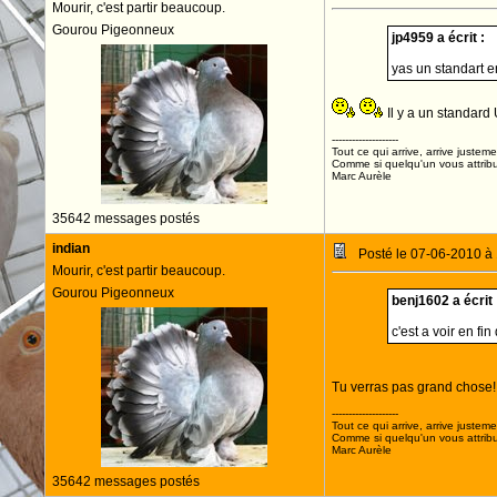
Mourir, c'est partir beaucoup.
Gourou Pigeonneux
jp4959 a écrit :
yas un standart 
Il y a un standard U
--------------------
Tout ce qui arrive, arrive justeme
Comme si quelqu'un vous attribua
Marc Aurèle
35642 messages postés
indian
Posté le 07-06-2010 à
Mourir, c'est partir beaucoup.
Gourou Pigeonneux
benj1602 a écrit 
c'est a voir en fi
Tu verras pas grand chose!
--------------------
Tout ce qui arrive, arrive justeme
Comme si quelqu'un vous attribua
Marc Aurèle
35642 messages postés