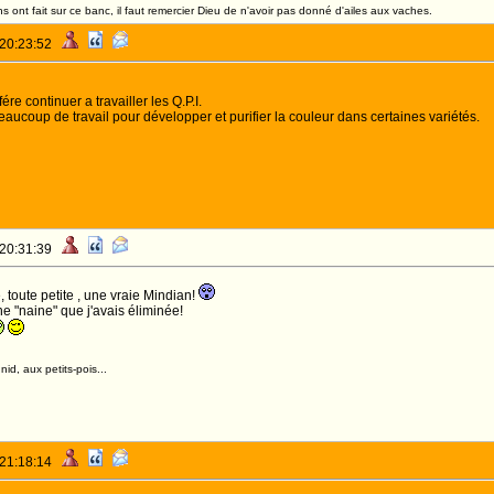
 ont fait sur ce banc, il faut remercier Dieu de n'avoir pas donné d'ailes aux vaches.
 20:23:52
re continuer a travailler les Q.P.I.
aucoup de travail pour développer et purifier la couleur dans certaines variétés.
 20:31:39
, toute petite , une vraie Mindian!
 "naine" que j'avais éliminée!
id, aux petits-pois...
 21:18:14