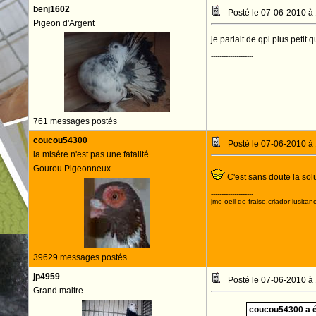
benj1602
Posté le 07-06-2010 à
Pigeon d'Argent
je parlait de qpi plus petit 
--------------------
761 messages postés
coucou54300
Posté le 07-06-2010 à
la misére n'est pas une fatalité
Gourou Pigeonneux
C'est sans doute la sol
--------------------
jmo oeil de fraise,criador lusitan
39629 messages postés
jp4959
Posté le 07-06-2010 à
Grand maitre
coucou54300 a éc