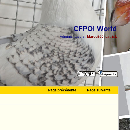
CFPOI World
Administrateurs :
Marco260
,
patrick
Page précédente
Page suivante