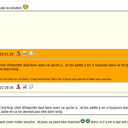
ute la solution
 20:21:16
cher d'importer faut faire avec ce qu'on a , et les petits y en a toujours dans le lot q
tre bien long
 ont fait sur ce banc, il faut remercier Dieu de n'avoir pas donné d'ailes aux vaches.
 22:29:39
c'est trop cher d'importer faut faire avec ce qu'on a , et les petits y en a toujours dan
a taille et ca ne devrait pas etre bien long
tant creer notre souche , et puis sa peut etre marrant
donc si il y en a qui ont