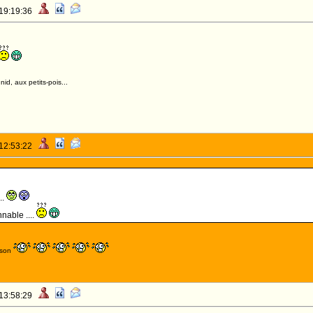
 19:19:36
id, aux petits-pois...
 12:53:22
..
nable ....
ason
 13:58:29