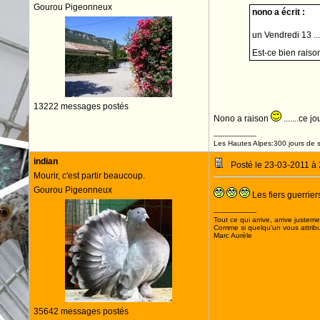
Gourou Pigeonneux
nono a écrit :
un Vendredi 13 ...
Est-ce bien raison
13222 messages postés
Nono a raison
.......ce j
--------------------
Les Hautes Alpes:300 jours de s
indian
Posté le 23-03-2011 à
Mourir, c'est partir beaucoup.
Gourou Pigeonneux
Les fiers guerrier
--------------------
Tout ce qui arrive, arrive justeme
Comme si quelqu'un vous attribua
Marc Aurèle
35642 messages postés