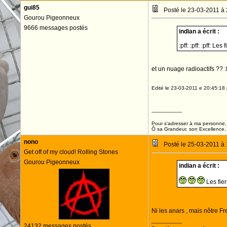
gui85
Posté le 23-03-2011 à
Gourou Pigeonneux
9666 messages postés
indian a écrit :
:pff: :pff: :pff: Le
et un nuage radioactifs ?? 
Edité le 23-03-2011 e 20:45:18 
--------------------
Pour s'adresser à ma personne, 
Ô sa Grandeur, son Excellence, D
nono
Posté le 25-03-2011 à
Get off of my cloud! Rolling Stones
Gourou Pigeonneux
indian a écrit :
Les fier
Ni les anars , mais nôtre Fred
--------------------
24132 messages postés