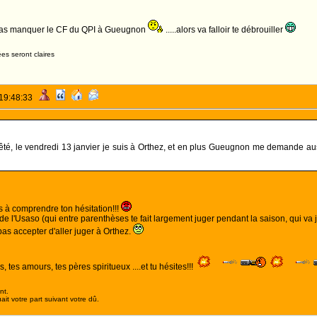
 pas manquer le CF du QPI à Gueugnon
.....alors va falloir te débrouiller
es seront claires
 19:48:33
êté, le vendredi 13 janvier je suis à Orthez, et en plus Gueugnon me demande aus
 à comprendre ton hésitation!!!
e l'Usaso (qui entre parenthèses te fait largement juger pendant la saison, qui va jusq
pas accepter d'aller juger à Orthez.
ins, tes amours, tes pères spiritueux ....et tu hésites!!!
nt.
it votre part suivant votre dû.