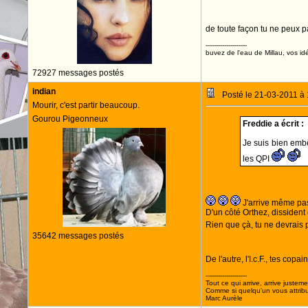
de toute façon tu ne peux
--------------------
buvez de l'eau de Millau, vos idé
72927 messages postés
indian
Posté le 21-03-2011 à
Mourir, c'est partir beaucoup.
Gourou Pigeonneux
Freddie a écrit :
Je suis bien emb
les QPI
J'arrive même pas
D'un côté Orthez, dissident d
Rien que çà, tu ne devrais 
35642 messages postés
De l'autre, l'I.c.F., tes copa
--------------------
Tout ce qui arrive, arrive justeme
Comme si quelqu'un vous attribua
Marc Aurèle