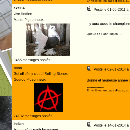
En volières, en cage d'expo, au n
axel34
Posté le 01-05-2011 à
vive l'indien
Maitre Pigeonneux
il y aura aussi le championn
--------------------
Queue de Paon Indien ....
3455 messages postés
nono
Posté le 02-01-2014 à
Get off of my cloud! Rolling Stones
Gourou Pigeonneux
Bonne et heureuse année le
--------------------
En volières, en cage d'expo, au n
24132 messages postés
indian
Posté le 14-01-2014 à
Mourir, c'est partir beaucoup.