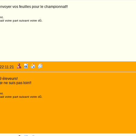
envoyer vos feuilles pour le championnat!!
nt.
it votre part suivant votre dû.
 22:11:21
9 éleveurs!
e ne suis pas loin!!
nt.
it votre part suivant votre dû.