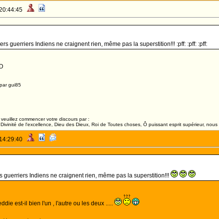
 20:44:45
s fiers guerriers Indiens ne craignent rien, même pas la superstition!!! :pff: :pff: :pff:
:D
par gui85
veuillez commencer votre discours par :
ivinité de l'excellence, Dieu des Dieux, Roi de Toutes choses, Ô puissant esprit supérieur, nous 
 14:29:40
s guerriers Indiens ne craignent rien, même pas la superstition!!!
die est-il bien l'un , l'autre ou les deux .....