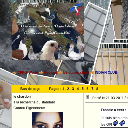
CFPOI World
General
les autres clubs
INDIAN CLUB
Bas de page
Pages :
1
-
2
-
3
-
4
-
5
-
6
-
7
-
8
le chardon
Posté le 21-03-2011 à
à la recherche du standard
Gourou Pigeonneux
Freddie a écrit :
Je suis bien emb
les QPI