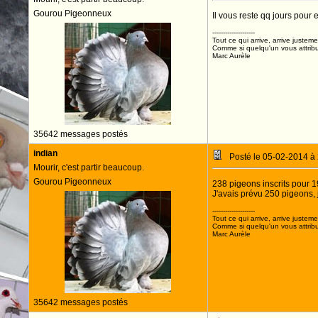
Gourou Pigeonneux
Il vous reste qq jours pour 
--------------------
Tout ce qui arrive, arrive justeme
Comme si quelqu'un vous attribua
Marc Aurèle
35642 messages postés
indian
Posté le 05-02-2014 à
Mourir, c'est partir beaucoup.
Gourou Pigeonneux
238 pigeons inscrits pour 1
J'avais prévu 250 pigeons, j
--------------------
Tout ce qui arrive, arrive justeme
Comme si quelqu'un vous attribua
Marc Aurèle
35642 messages postés