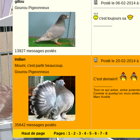
gillou
Posté le 06-02-2014 à
Gourou Pigeonneux
c'est toujours sa
--------------------
13927 messages postés
indian
Posté le 20-02-2014 à
Mourir, c'est partir beaucoup.
Gourou Pigeonneux
C'est demain!!
--------------------
Tout ce qui arrive, arrive justeme
Comme si quelqu'un vous attribua
Marc Aurèle
35642 messages postés
Haut de page
Pages :
1
-
2
-
3
-
4
-
5
-
6
-
7
-
8