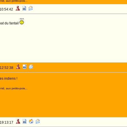
id, aux petits-pois...
 10:54:42
at du fantail
 12:52:38
s indiens !
id, aux petits-pois...
 19:13:17