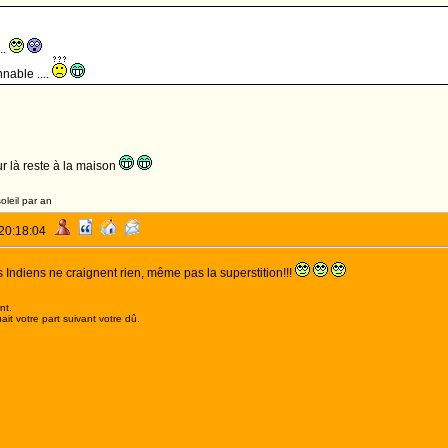
..
nable ....
our là reste à la maison
oleil par an
 20:18:04
s Indiens ne craignent rien, même pas la superstition!!!
nt.
it votre part suivant votre dû.