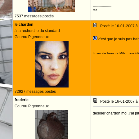
--------------------
fab
7537 messages postés
le chardon
Posté le 16-01-2007 à
à la recherche du standard
Gourou Pigeonneux
c'est que je suis pas h
--------------------
buvez de l'eau de Millau, vos idé
72927 messages postés
frederic
Posté le 16-01-2007 à
Gourou Pigeonneux
desoler chardon moi, j'ai p