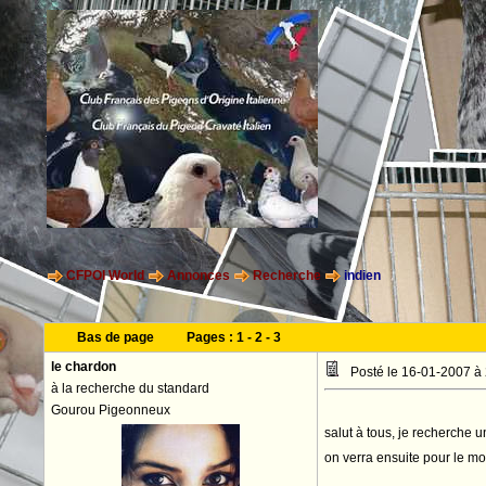
CFPOI World
Annonces
Recherche
indien
Bas de page
Pages :
1
-
2
-
3
le chardon
Posté le 16-01-2007 à
à la recherche du standard
Gourou Pigeonneux
salut à tous, je recherche 
on verra ensuite pour le mo