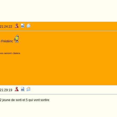
 21:24:22
 Frédéric
es seront claires
 21:29:19
 jeune de sorti et 5 qui vont sortire