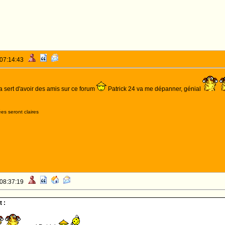
 07:14:43
 ça sert d'avoir des amis sur ce forum
Patrick 24 va me dépanner, génial
es seront claires
 08:37:19
 :