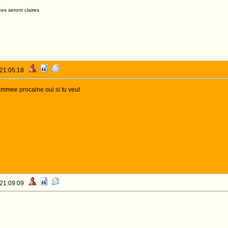
es seront claires
 21:05:18
ammee procaine oui si tu veut
 21:09:09