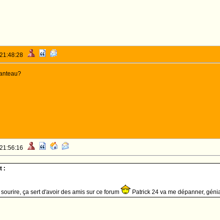
 21:48:28
manteau?
 21:56:16
 :
e sourire, ça sert d'avoir des amis sur ce forum
Patrick 24 va me dépanner, géni