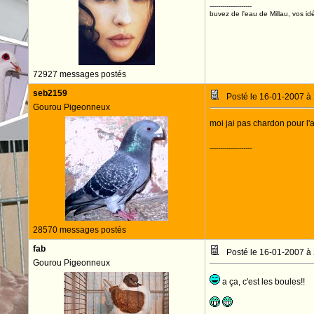
--------------------
buvez de l'eau de Millau, vos idé
72927 messages postés
seb2159
Posté le 16-01-2007 à
Gourou Pigeonneux
moi jai pas chardon pour l'
--------------------
28570 messages postés
fab
Posté le 16-01-2007 à
Gourou Pigeonneux
a ça, c'est les boules!!