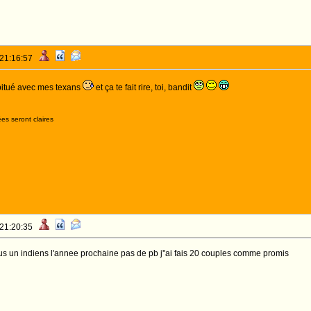
 21:16:57
abitué avec mes texans
et ça te fait rire, toi, bandit
es seront claires
 21:20:35
lus un indiens l'annee prochaine pas de pb j''ai fais 20 couples comme promis