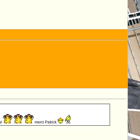
al
merci Patrick