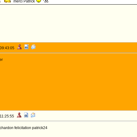
merci Patrick
 09:43:05
er
 11:25:55
chardon felicitation patrick24