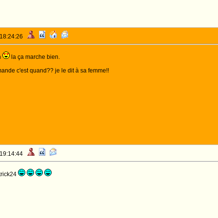
 18:24:26
n
la ça marche bien.
nde c'est quand?? je le dit à sa femme!!
 19:14:44
atrick24