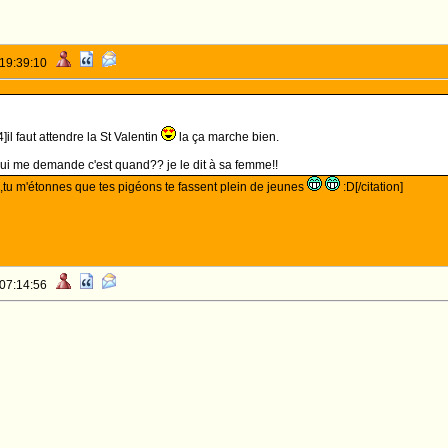
 19:39:10
]il faut attendre la St Valentin
la ça marche bien.
ui me demande c'est quand?? je le dit à sa femme!!
e,tu m'étonnes que tes pigéons te fassent plein de jeunes
:D[/citation]
 07:14:56