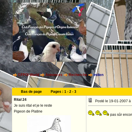
CFPOI World
Annonces
Recherche
indien
Bas de page
Pages :
1
-
2
-
3
Rital 24
Posté le 19-01-2007 à
Je suis rital et je le reste
Pigeon de Platine
pas sûr encor