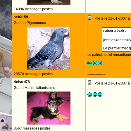
14096 messages postés
seb2159
Posté le 22-01-2007 à
Gourou Pigeonneux
ruben a écrit :
[citation=patrick24
Le premier mec q
ce patrick ,qu'el romantiqu
28570 messages postés
--------------------
richard78
Posté le 23-01-2007 à
Grand Maitre Italianissime
8567 messages postés