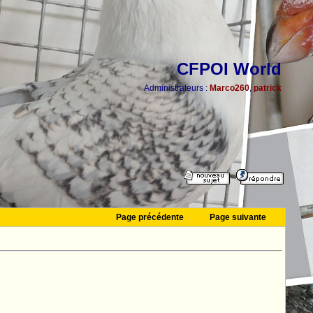
CFPOI World
Administrateurs :
Marco260
,
patrick
Page précédente
Page suivante