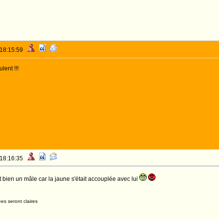
 18:15:59
lent !!!
 18:16:35
est bien un mâle car la jaune s'était accouplée avec lui
es seront claires