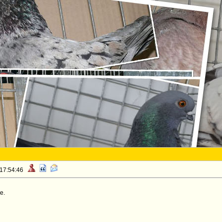
 17:54:46
e.