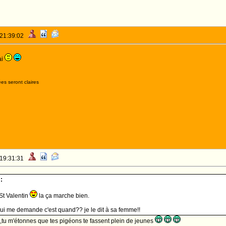
 21:39:02
ai
es seront claires
 19:31:31
:
 St Valentin
la ça marche bien.
ui me demande c'est quand?? je le dit à sa femme!!
e,tu m'étonnes que tes pigéons te fassent plein de jeunes