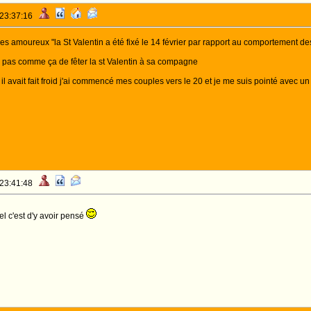
 23:37:16
 des amoureux "la St Valentin a été fixé le 14 février par rapport au comportement d
e pas comme ça de fêter la st Valentin à sa compagne
 avait fait froid j'ai commencé mes couples vers le 20 et je me suis pointé avec un bou
 23:41:48
el c'est d'y avoir pensé