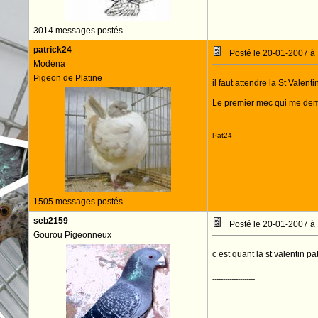
3014 messages postés
patrick24
Posté le 20-01-2007 à
Modéna
Pigeon de Platine
il faut attendre la St Valenti
Le premier mec qui me dema
--------------------
Pat24
1505 messages postés
seb2159
Posté le 20-01-2007 à
Gourou Pigeonneux
c est quant la st valentin p
--------------------