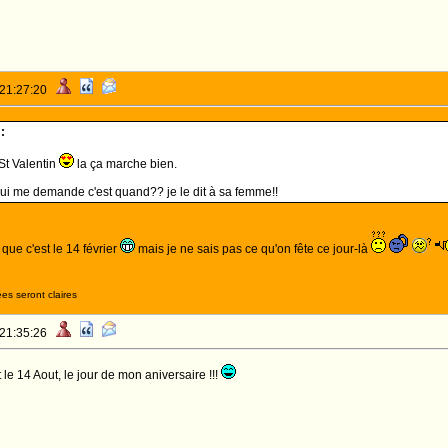
 21:27:20
:
 St Valentin
la ça marche bien.
ui me demande c'est quand?? je le dit à sa femme!!
que c'est le 14 février
mais je ne sais pas ce qu'on fête ce jour-là
es seront claires
 21:35:26
t le 14 Aout, le jour de mon aniversaire !!!