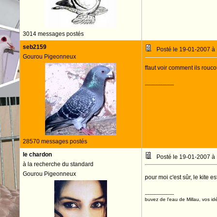
3014 messages postés
seb2159
Posté le 19-01-2007 à
Gourou Pigeonneux
ffaut voir comment ils roucou
--------------------
28570 messages postés
le chardon
Posté le 19-01-2007 à
à la recherche du standard
Gourou Pigeonneux
pour moi c'est sûr, le kite 
--------------------
buvez de l'eau de Millau, vos idé