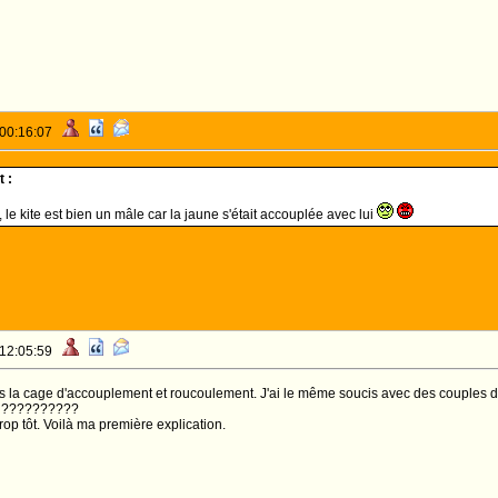
 00:16:07
 :
, le kite est bien un mâle car la jaune s'était accouplée avec lui
 12:05:59
 la cage d'accouplement et roucoulement. J'ai le même soucis avec des couples de 
rs ??????????
op tôt. Voilà ma première explication.