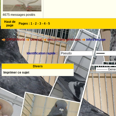
4675 messages postés
Haut de
Pages :
1
-
2
-
3
-
4
-
5
page
CFPOI World
General
discussions générales
info d'un juge
Identification rapide :
Divers
Imprimer ce sujet