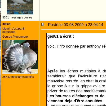
3361 messages postés
indian
Posté le 03-08-2009 à 23:04:1
Mourir, c'est partir
beaucoup.
ged81 a écrit :
Gourou Pigeonneux
voici l'info donnée par anthony ré
Après les échos multiples à dr
semblerait que l'aviculture r
35642 messages postés
mauvaise rentrée. en effet la cra
la grippe A sur la grippe aviair
priver de toutes nos manifaestati
Les bourses d'échanges et de
viennent deja d'être annulées.
Il se pourrait qu'aucunes expostio