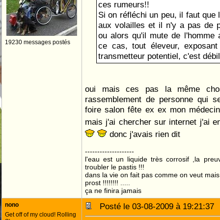
ces rumeurs!!
Si on réfléchi un peu, il faut qu
aux volailles et il n'y a pas de
ou alors qu'il mute de l'homme a
19230 messages postés
ce cas, tout éleveur, exposant
transmetteur potentiel, c'est débi
oui mais ces pas la même chos
rassemblement de personne qui ser
foire salon fête ex ex mon médecin
mais j'ai chercher sur internet j'ai 
donc j'avais rien dit
--------------------
l'eau est un liquide très corrosif ,la pre
troubler le pastis !!!
dans la vie on fait pas comme on veut mai
prost !!!!!!!! .....
ça ne finira jamais
nono
Posté le 03-08-2009 à 19:21:3
Get off of my cloud! Rolling