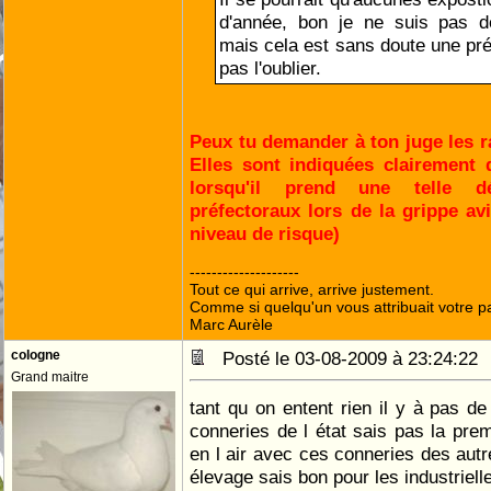
d'année, bon je ne suis pas d
mais cela est sans doute une prév
pas l'oublier.
Peux tu demander à ton juge les r
Elles sont indiquées clairement d
lorsqu'il prend une telle dé
préfectoraux lors de la grippe av
niveau de risque)
--------------------
Tout ce qui arrive, arrive justement.
Comme si quelqu'un vous attribuait votre pa
Marc Aurèle
cologne
Posté le 03-08-2009 à 23:24:2
Grand maitre
tant qu on entent rien il y à pas de
conneries de l état sais pas la premi
en l air avec ces conneries des autr
élevage sais bon pour les industriell