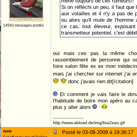
méfie toujours de ces rumeurs!!
Si on réfléchi un peu, il faut qu
aux volailles et il n'y a pas de
ou alors qu'il mute de l'homme a
14593 messages postés
ce cas, tout éleveur, exposant
transmetteur potentiel, c'est débi
oui mais ces pas la même chos
rassemblement de personne qui ser
foire salon fête ex ex mon médecin
mais j'ai chercher sur internet j'ai 
donc j'avais rien dit[/citation]
Et comment je vais faire le dim
l'habitude de boire mon apéro au caf
plus y aller alors
--------------------
http://www.abload.de/img/lisa2eau.gif
nono
Posté le 03-08-2009 à 19:36:1