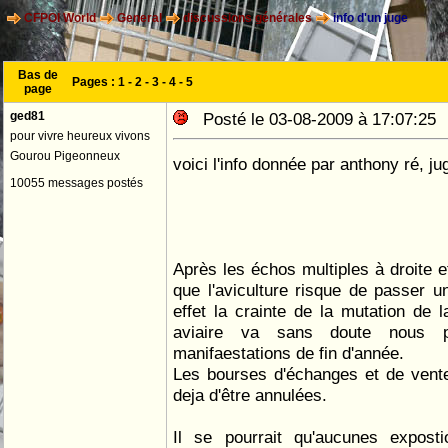
CFPOI World
General
discussions générales
info d'un juge
Bas de
Pages :
1
-
2
-
3
-
4
-
5
page
ged81
Posté le 03-08-2009 à 17:07:2
pour vivre heureux vivons
Gourou Pigeonneux
voici l'info donnée par anthony ré, ju
10055 messages postés
Après les échos multiples à droite e
que l'aviculture risque de passer 
effet la crainte de la mutation de l
aviaire va sans doute nous p
manifaestations de fin d'année.
Les bourses d'échanges et de vent
deja d'être annulées.
Il se pourrait qu'aucunes exposti