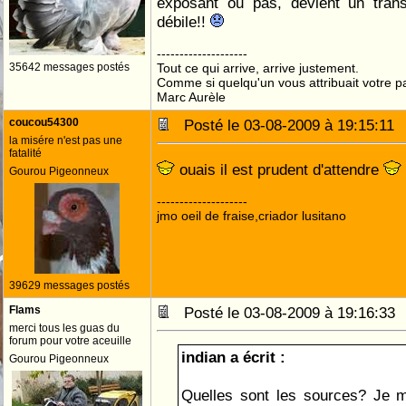
exposant ou pas, devient un transm
débile!!
--------------------
35642 messages postés
Tout ce qui arrive, arrive justement.
Comme si quelqu'un vous attribuait votre pa
Marc Aurèle
coucou54300
Posté le 03-08-2009 à 19:15:1
la misére n'est pas une
fatalité
ouais il est prudent d'attendre
Gourou Pigeonneux
--------------------
jmo oeil de fraise,criador lusitano
39629 messages postés
Flams
Posté le 03-08-2009 à 19:16:3
merci tous les guas du
forum pour votre aceuille
indian a écrit :
Gourou Pigeonneux
Quelles sont les sources? Je m