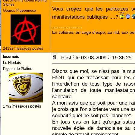
Get off of my cloud! Rolling
Stones
Vous croyez que les partouzes s
Gourou Pigeonneux
manifestations publiques ....?
--------------------
En volières, en cage d'expo, au nid, aux peti
24132 messages postés
lucernois
Posté le 03-08-2009 à 19:36:2
Le Niortais
Pigeon de Platine
Disons que moi, se n'est pas la mu
H5N1 qui me tracassait pour les e
l'interdiction de tous type de ras
l'annulation de toute manifestatio
sanitaire.
A mon avis que ce soit pour une ra
1792 messages postés
je crois que l'on s'oriente vers une 
souhaité quel ne soit pas "blanche".
En tous cas en tant qu'organisateu
nouvelle épée de damoclaise au 
simple de travail sereinement .