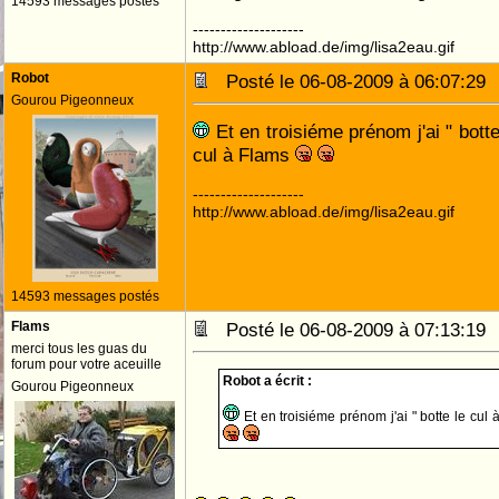
14593 messages postés
--------------------
http://www.abload.de/img/lisa2eau.gif
Robot
Posté le 06-08-2009 à 06:07:2
Gourou Pigeonneux
Et en troisiéme prénom j'ai " botte 
cul à Flams
--------------------
http://www.abload.de/img/lisa2eau.gif
14593 messages postés
Flams
Posté le 06-08-2009 à 07:13:1
merci tous les guas du
forum pour votre aceuille
Robot a écrit :
Gourou Pigeonneux
Et en troisiéme prénom j'ai " botte le cul à