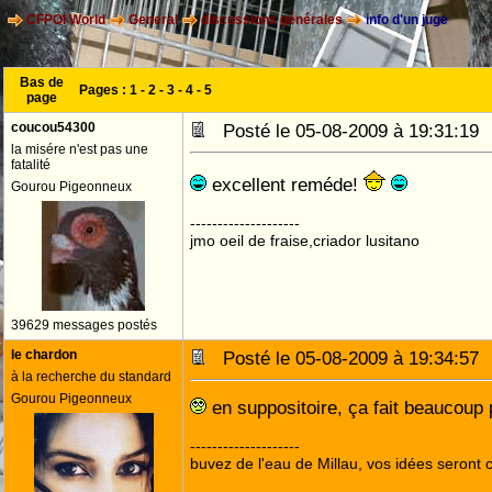
CFPOI World
General
discussions générales
info d'un juge
Bas de
Pages :
1
-
2
-
3
-
4
-
5
page
coucou54300
Posté le 05-08-2009 à 19:31:1
la misére n'est pas une
fatalité
excellent reméde!
Gourou Pigeonneux
--------------------
jmo oeil de fraise,criador lusitano
39629 messages postés
le chardon
Posté le 05-08-2009 à 19:34:5
à la recherche du standard
Gourou Pigeonneux
en suppositoire, ça fait beaucoup p
--------------------
buvez de l'eau de Millau, vos idées seront c