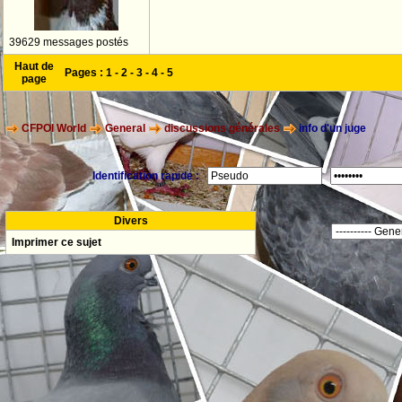
39629 messages postés
Haut de
Pages :
1
-
2
-
3
-
4
-
5
page
CFPOI World
General
discussions générales
info d'un juge
Identification rapide :
Divers
Imprimer ce sujet