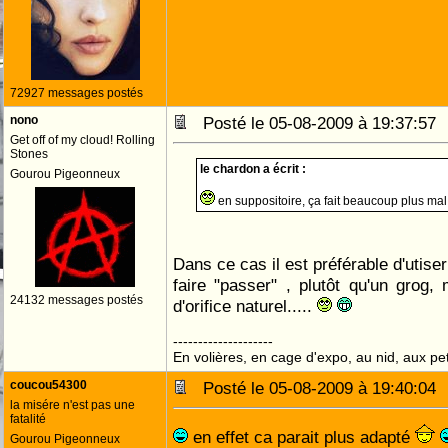
72927 messages postés
nono
Posté le 05-08-2009 à 19:37:5
Get off of my cloud! Rolling
Stones
le chardon a écrit :
Gourou Pigeonneux
en suppositoire, ça fait beaucoup plus mal .
Dans ce cas il est préférable d'utise
faire "passer" , plutôt qu'un grog
24132 messages postés
d'orifice naturel.....
--------------------
En volières, en cage d'expo, au nid, aux peti
coucou54300
Posté le 05-08-2009 à 19:40:0
la misére n'est pas une
fatalité
en effet ca parait plus adapté
Gourou Pigeonneux