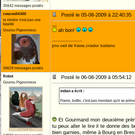
35642 messages postés
coucou54300
Posté le 05-08-2009 à 22:40:3
la misére n'est pas une
fatalité
ah bon!
Gourou Pigeonneux
--------------------
jmo oeil de fraise,criador lusitano
39629 messages postés
Robot
Posté le 06-08-2009 à 05:54:1
Gourou Pigeonneux
indian a écrit :
Flams, bottin, c'est pas mondain qu'il se prén
Et Gourmand mon deuxième préno
tu peux aller le lire il te donne des
bien garnies, même à Bourg en Bre