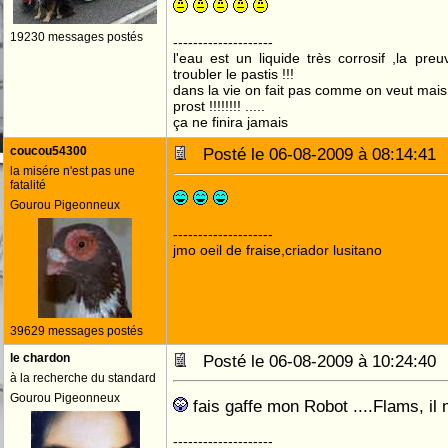
19230 messages postés
--------------------
l'eau est un liquide très corrosif ,la pre
troubler le pastis !!!
dans la vie on fait pas comme on veut mai
prost !!!!!!!! .....
ça ne finira jamais
coucou54300
Posté le 06-08-2009 à 08:14:4
la misére n'est pas une
fatalité
Gourou Pigeonneux
--------------------
jmo oeil de fraise,criador lusitano
39629 messages postés
le chardon
Posté le 06-08-2009 à 10:24:4
à la recherche du standard
Gourou Pigeonneux
fais gaffe mon Robot ....Flams, il
--------------------