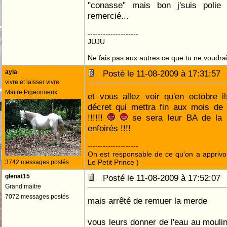
"conasse" mais bon j'suis polie a
remercié...
--------------------
JUJU
Ne fais pas aux autres ce que tu ne voudrais
ayla
Posté le 11-08-2009 à 17:31:5
vivre et laisser vivre
Maitre Pigeonneux
et vous allez voir qu'en octobre 
décret qui mettra fin aux mois de
!!!!!!
se sera leur BA de la re
enfoirés !!!!
--------------------
On est responsable de ce qu'on a apprivo
Le Petit Prince )
3742 messages postés
glenat15
Posté le 11-08-2009 à 17:52:0
Grand maitre
7072 messages postés
mais arrêté de remuer la merde
vous leurs donner de l'eau au moulin