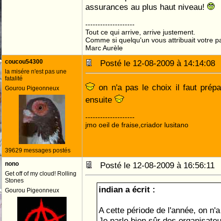
assurances au plus haut niveau!
--------------------
Tout ce qui arrive, arrive justement.
Comme si quelqu'un vous attribuait votre pa
Marc Aurèle
coucou54300
Posté le 12-08-2009 à 14:14:0
la misére n'est pas une
fatalité
on n'a pas le choix il faut prép
Gourou Pigeonneux
ensuite
--------------------
jmo oeil de fraise,criador lusitano
39629 messages postés
nono
Posté le 12-08-2009 à 16:56:1
Get off of my cloud! Rolling
Stones
indian a écrit :
Gourou Pigeonneux
A cette période de l'année, on n'a
Je parle bien sûr des organisate