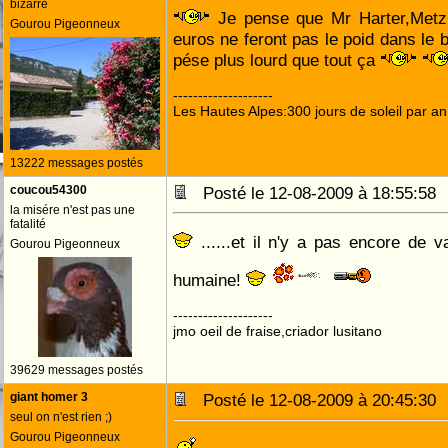
bizarre
Je pense que Mr Harter,Metz
Gourou Pigeonneux
euros ne feront pas le poid dans le ba
pése plus lourd que tout ça
--------------------
Les Hautes Alpes:300 jours de soleil par an
13222 messages postés
coucou54300
Posté le 12-08-2009 à 18:55:5
la misére n'est pas une
fatalité
......et il n'y a pas encore de v
Gourou Pigeonneux
humaine!
--------------------
jmo oeil de fraise,criador lusitano
39629 messages postés
giant homer 3
Posté le 12-08-2009 à 20:45:3
seul on n'est rien ;)
Gourou Pigeonneux