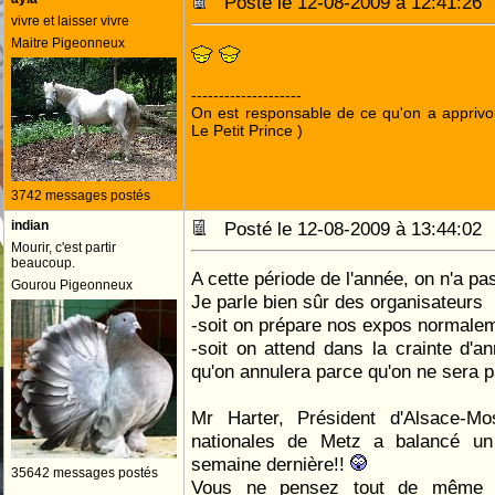
Posté le 12-08-2009 à 12:41:2
vivre et laisser vivre
Maitre Pigeonneux
--------------------
On est responsable de ce qu'on a apprivo
Le Petit Prince )
3742 messages postés
indian
Posté le 12-08-2009 à 13:44:0
Mourir, c'est partir
beaucoup.
A cette période de l'année, on n'a pa
Gourou Pigeonneux
Je parle bien sûr des organisateurs
-soit on prépare nos expos normalem
-soit on attend dans la crainte d'an
qu'on annulera parce qu'on ne sera p
Mr Harter, Président d'Alsace-Mos
nationales de Metz a balancé u
semaine dernière!!
35642 messages postés
Vous ne pensez tout de même pa