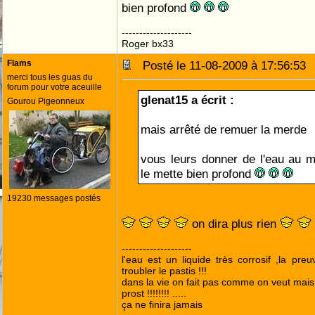
bien profond
--------------------
Roger bx33
Flams
Posté le 11-08-2009 à 17:56:5
merci tous les guas du
forum pour votre aceuille
glenat15 a écrit :
Gourou Pigeonneux
mais arrêté de remuer la merde
vous leurs donner de l'eau au mo
le mette bien profond
19230 messages postés
on dira plus rien
--------------------
l'eau est un liquide très corrosif ,la pre
troubler le pastis !!!
dans la vie on fait pas comme on veut mai
prost !!!!!!!! .....
ça ne finira jamais