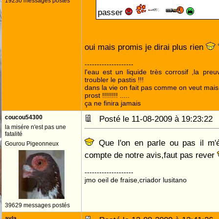
19230 messages postés
passer
oui mais promis je dirai plus rien
--------------------
l'eau est un liquide très corrosif ,la pre
troubler le pastis !!!
dans la vie on fait pas comme on veut mai
prost !!!!!!!! .....
ça ne finira jamais
coucou54300
Posté le 11-08-2009 à 19:23:2
la misére n'est pas une
fatalité
Que l'on en parle ou pas il m'ét
Gourou Pigeonneux
compte de notre avis,faut pas rever
--------------------
jmo oeil de fraise,criador lusitano
39629 messages postés
ayla