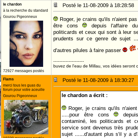
le chardon
Posté le 11-08-2009 à 18:28:5
à la recherche du standard
Gourou Pigeonneux
Roger, je crains qu'ils n'aient pas
être cons
depuis l'affaire d
politicards et ceux qui sont à leur 
prudents sur ce genre de sujet ....
d'autres pilules à faire passer
--------------------
buvez de l'eau de Millau, vos idées seront c
72927 messages postés
Flams
Posté le 11-08-2009 à 18:30:2
merci tous les guas du
forum pour votre aceuille
le chardon a écrit :
Gourou Pigeonneux
Roger, je crains qu'ils n'aien
.....pour être cons
depuis
contaminé, les politicards et 
service sont devenus très prud
sujet ......d'autant plus s'il y a d