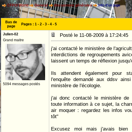
CFPOI World
General
discussions générales
info d'un juge
Bas de
Pages :
1
-
2
-
3
-
4
-
5
page
Julien-02
Posté le 11-08-2009 à 17:24:4
Grand maitre
j'ai contacté le ministère de l'agricu
interdictions de regroupements avico
laissent un temps de réflexion jusqu'
Ils attendent également pour st
l'enquête demandé aux ddsv ainsi
5094 messages postés
ministère de l'écologie.
j'ai donc contacté le ministère de 
toute information à ce sujet, la cha
air moquer : regardez les infos vo
tôt"
Excusez moi mais j'avais bien 