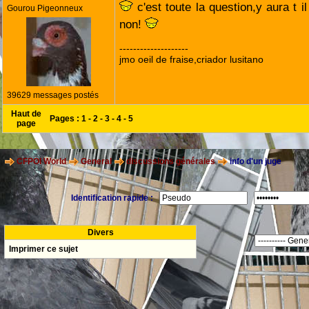
c'est toute la question,y aura t 
Gourou Pigeonneux
non!
--------------------
jmo oeil de fraise,criador lusitano
39629 messages postés
Haut de
Pages :
1
-
2
-
3
-
4
-
5
page
CFPOI World
General
discussions générales
info d'un juge
Identification rapide :
Divers
Imprimer ce sujet