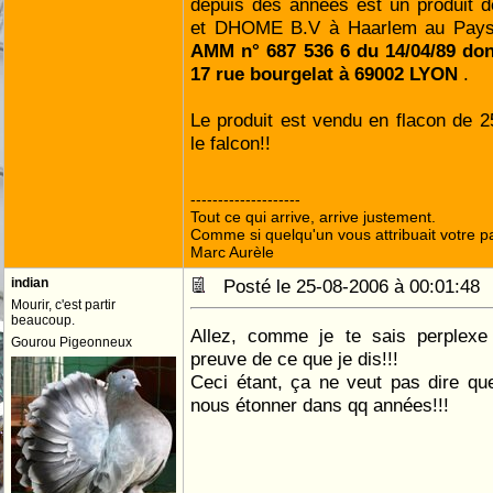
depuis des années est un produi
et DHOME B.V à Haarlem au Pays
AMM n° 687 536 6 du 14/04/89 dont 
17 rue bourgelat à 69002 LYON
.
Le produit est vendu en flacon de 
le falcon!!
--------------------
Tout ce qui arrive, arrive justement.
Comme si quelqu'un vous attribuait votre pa
Marc Aurèle
indian
Posté le 25-08-2006 à 00:01:4
Mourir, c'est partir
beaucoup.
Allez, comme je te sais perplexe 
Gourou Pigeonneux
preuve de ce que je dis!!!
Ceci étant, ça ne veut pas dire qu
nous étonner dans qq années!!!