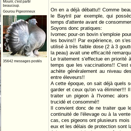
Mourir, c'est partir
beaucoup.
On en a déjà débattu!! Comme beauc
Gourou Pigeonneux
le Baytril par exemple, qui poss
temps d'attente avant de consommer l
Soyons donc pratiques:
Ivomec pour-on bovin s'emploie pour 
les bovins!! Par expérience, on s'es
utilisé à très faible dose (2 à 3 gou
la peau) avait une efficacité remarqu
Le traitement s'effectue en priorité
35642 messages postés
temps que les vaccinations!! C'est u
achète généralement au niveau des
entre éleveurs!!
A cette époque, on sait déjà quels s
garder et ceux qu'on va éliminer!!! I
traiter un pigeon à l'Ivomec alors 
trucidé et consommé!!
Il convient donc de ne traiter que l
continuité de l'élevage ou à la vent
cas, ces pigeons ont plusieurs mois
eux et les délais de protection sont 