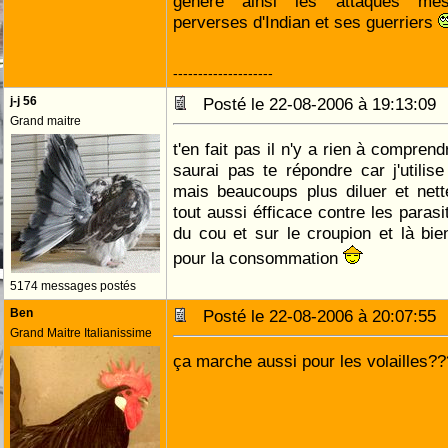
génère ainsi les attaques mes
perverses d'Indian et ses guerriers
--------------------
j-j 56
Posté le 22-08-2006 à 19:13:0
Grand maitre
t'en fait pas il n'y a rien à compren
saurai pas te répondre car j'utili
mais beaucoups plus diluer et net
tout aussi éfficace contre les paras
du cou et sur le croupion et là bi
pour la consommation
5174 messages postés
Ben
Posté le 22-08-2006 à 20:07:5
Grand Maitre Italianissime
ça marche aussi pour les volailles?