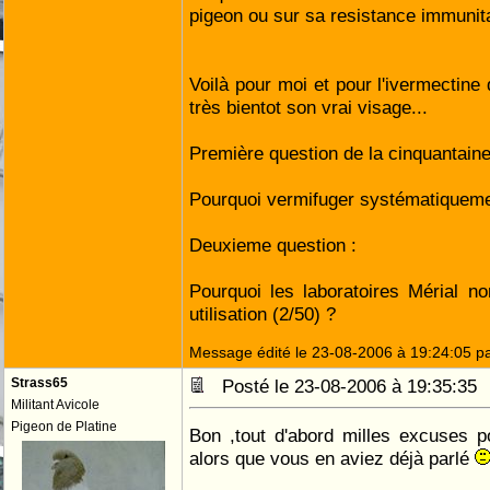
pigeon ou sur sa resistance immunita
Voilà pour moi et pour l'ivermectine
très bientot son vrai visage...
Première question de la cinquantaine
Pourquoi vermifuger systématiqueme
Deuxieme question :
Pourquoi les laboratoires Mérial n
utilisation (2/50) ?
Message édité le 23-08-2006 à 19:24:05 p
Strass65
Posté le 23-08-2006 à 19:35:3
Militant Avicole
Pigeon de Platine
Bon ,tout d'abord milles excuses po
alors que vous en aviez déjà parlé