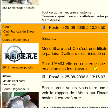
35642 messages postés
--------------------
Tout ce qui arrive, arrive justement.
Comme si quelqu'un vous attribuait votre pa
Marc Aurèle
Racer
Posté le 25-08-2006 à 10:22:5
-Club Français du Show
Racer-
Indian...
Gourou Pigeonneux
Merk Sharp and Co c'est une filliale
je parlais. D'ailleurs c'est indiqué en 
Pour L'AMM elle ne concerne que l
6941 messages postés
en aucun cas les oiseaux....
indian
Posté le 25-08-2006 à 13:15:0
Mourir, c'est partir
beaucoup.
Bon, si vous voulez vous faire une o
Gourou Pigeonneux
voir le rapport de l'Afssa sur l'inv
bovins il est vrai) sur: