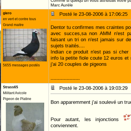
Comme si quelqu'un vous attribuait votre pa
Marc Aurèle
giero
Posté le 23-08-2006 à 17:06:2
en vert et contre tous
Grand maitre
Dentor tu confirmes mes craintes pour
avec succes,sa non AMM n'est p
faisant un tri on n'est jamais sur
sujets traités....
Indian ce produit n'est pas si che
info la petite fiole coute 12 euros e
j'ai 20 couples de pigeons
5655 messages postés
--------------------
Strass65
Posté le 23-08-2006 à 19:03:2
Militant Avicole
Pigeon de Platine
Bon apparemment j'ai soulevé un tr
Pour autant, les injonctions
conviennent.