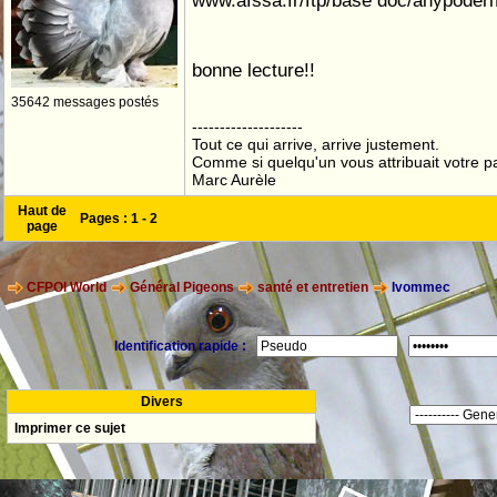
www.afssa.fr/ftp/base doc/ahypoder
bonne lecture!!
35642 messages postés
--------------------
Tout ce qui arrive, arrive justement.
Comme si quelqu'un vous attribuait votre pa
Marc Aurèle
Haut de
Pages :
1
-
2
page
CFPOI World
Général Pigeons
santé et entretien
Ivommec
Identification rapide :
Divers
Imprimer ce sujet