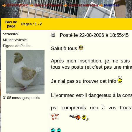
CFPOI World
Général Pigeons
santé et entretien
Ivommec
Bas de
Pages :
1
-
2
page
Strass65
Posté le 22-08-2006 à 18:55:4
Militant Avicole
Pigeon de Platine
Salut à tous
Après mon inscription, je me suis
tous vos posts (et c'est pas une min
Je n'ai pas su trouver cet info
L'ivommec est-il dangereux à la c
3108 messages postés
ps: comprends rien à vos trucs