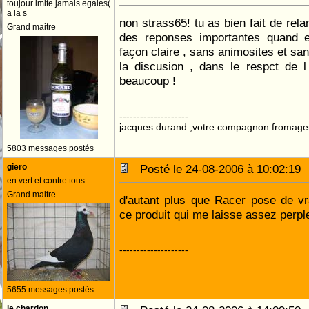
toujour imite jamais egales(
a la s
non strass65! tu as bien fait de rel
Grand maitre
des reponses importantes quand e
façon claire , sans animosites et san
la discusion , dans le respct de l
beaucoup !
--------------------
jacques durand ,votre compagnon fromage
5803 messages postés
giero
Posté le 24-08-2006 à 10:02:1
en vert et contre tous
Grand maitre
d'autant plus que Racer pose de vr
ce produit qui me laisse assez perpl
--------------------
5655 messages postés
le chardon