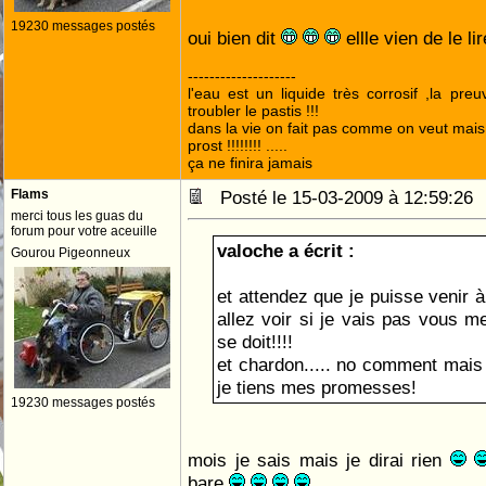
19230 messages postés
oui bien dit
ellle vien de le li
--------------------
l'eau est un liquide très corrosif ,la pre
troubler le pastis !!!
dans la vie on fait pas comme on veut mai
prost !!!!!!!! .....
ça ne finira jamais
Flams
Posté le 15-03-2009 à 12:59:2
merci tous les guas du
forum pour votre aceuille
valoche a écrit :
Gourou Pigeonneux
et attendez que je puisse venir 
allez voir si je vais pas vous me
se doit!!!!
et chardon..... no comment mais 
je tiens mes promesses!
19230 messages postés
mois je sais mais je dirai rien
bare