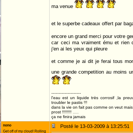
ma venue
et le superbe cadeaux offert par ba
encore un grand merci pour votre gen
car ceci ma vraiment ému et rien 
j'en ai les yeux qui pleure
et comme je ai dit je ferai tous mo
une grande competition au moins u
--------------------
l'eau est un liquide très corrosif ,la pre
troubler le pastis !!!
dans la vie on fait pas comme on veut mai
prost !!!!!!!! .....
ça ne finira jamais
nono
Posté le 13-03-2009 à 13:25:5
Get off of my cloud! Rolling