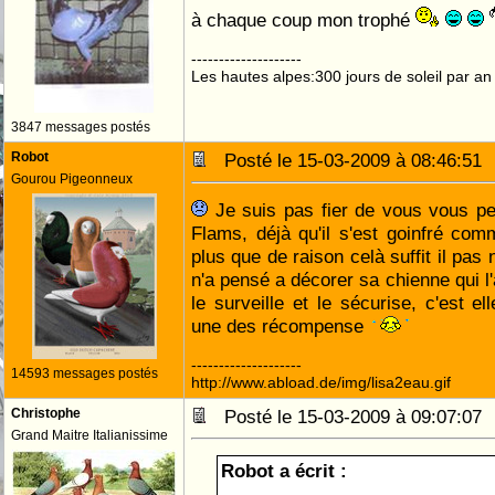
à chaque coup mon trophé
--------------------
Les hautes alpes:300 jours de soleil par an
3847 messages postés
Robot
Posté le 15-03-2009 à 08:46:5
Gourou Pigeonneux
Je suis pas fier de vous vous pe
Flams, déjà qu'il s'est goinfré com
plus que de raison celà suffit il pas
n'a pensé a décorer sa chienne qui l
le surveille et le sécurise, c'est e
une des récompense
--------------------
14593 messages postés
http://www.abload.de/img/lisa2eau.gif
Christophe
Posté le 15-03-2009 à 09:07:0
Grand Maitre Italianissime
Robot a écrit :