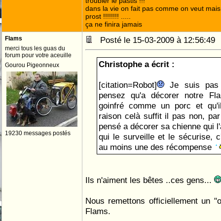
troubler le pastis !!!
dans la vie on fait pas comme on veut mai
prost !!!!!!!! .....
ça ne finira jamais
Flams
Posté le 15-03-2009 à 12:56:4
merci tous les guas du
forum pour votre aceuille
Christophe a écrit :
Gourou Pigeonneux
[citation=Robot]
Je suis pas 
pensez qu'a décorer notre Flam
goinfré comme un porc et qu'
raison celà suffit il pas non, pa
pensé a décorer sa chienne qui l
19230 messages postés
qui le surveille et le sécurise, c
au moins une des récompense
Ils n'aiment les bêtes ..ces gens...
Nous remettons officiellement un "
Flams.