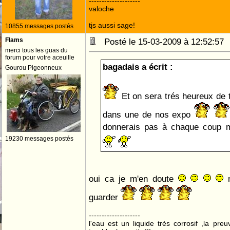
--------------------
valoche
tjs aussi sage!
10855 messages postés
Flams
Posté le 15-03-2009 à 12:52:5
merci tous les guas du
forum pour votre aceuille
bagadais a écrit :
Gourou Pigeonneux
Et on sera trés heureux de t
dans une de nos expo
donnerais pas à chaque coup 
19230 messages postés
oui ca je m'en doute
m
guarder
--------------------
l'eau est un liquide très corrosif ,la pre