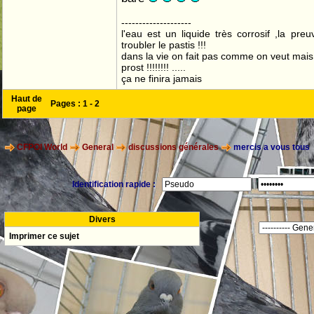
--------------------
l'eau est un liquide très corrosif ,la pre
troubler le pastis !!!
dans la vie on fait pas comme on veut mai
prost !!!!!!!! .....
ça ne finira jamais
Haut de
Pages :
1
-
2
page
CFPOI World
General
discussions générales
mercis a vous tous
Identification rapide :
Divers
Imprimer ce sujet