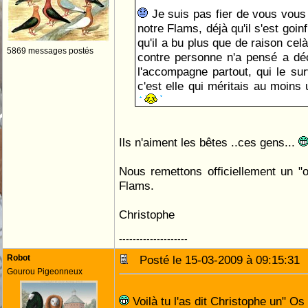
Je suis pas fier de vous vous
notre Flams, déjà qu'il s'est goi
qu'il a bu plus que de raison celà 
5869 messages postés
contre personne n'a pensé a dé
l'accompagne partout, qui le surv
c'est elle qui méritais au moin
Ils n'aiment les bêtes ..ces gens...
Nous remettons officiellement un "
Flams.
Christophe
--------------------
Robot
Posté le 15-03-2009 à 09:15:3
Gourou Pigeonneux
Voilà tu l'as dit Christophe un" Os