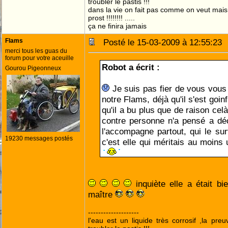
troubler le pastis !!!
dans la vie on fait pas comme on veut mai
prost !!!!!!!! .....
ça ne finira jamais
Flams
Posté le 15-03-2009 à 12:55:2
merci tous les guas du
forum pour votre aceuille
Robot a écrit :
Gourou Pigeonneux
Je suis pas fier de vous vous
notre Flams, déjà qu'il s'est goi
qu'il a bu plus que de raison celà 
contre personne n'a pensé a dé
l'accompagne partout, qui le surv
19230 messages postés
c'est elle qui méritais au moin
inquiète elle a était b
maître
--------------------
l'eau est un liquide très corrosif ,la pre