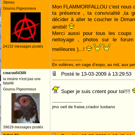
Stones
Mon FLAMMORFALLOU c'est nous qu
Gourou Pigeonneux
ta présence , ta convivialité ,ta g
décider à aller te coucher le Diman
amitié!
Merci aussi pour tous les coups
nettoyage , photos sur le forum
24132 messages postés
meilleures )...!
--------------------
En volières, en cage d'expo, au nid, aux peti
coucou54300
Posté le 13-03-2009 à 13:29:5
la misére n'est pas une
fatalité
Gourou Pigeonneux
Super je suis cntent pour toi!!!!
--------------------
jmo oeil de fraise,criador lusitano
39629 messages postés