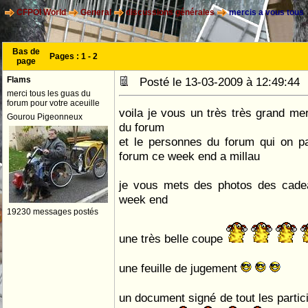
CFPOI World
General
discussions générales
mercis a vous tous
Bas de
Pages :
1
-
2
page
Flams
Posté le 13-03-2009 à 12:49:4
merci tous les guas du
forum pour votre aceuille
voila je vous un très très grand me
Gourou Pigeonneux
du forum
et le personnes du forum qui on p
forum ce week end a millau
je vous mets des photos des cadea
week end
19230 messages postés
une très belle coupe
une feuille de jugement
un document signé de tout les partici