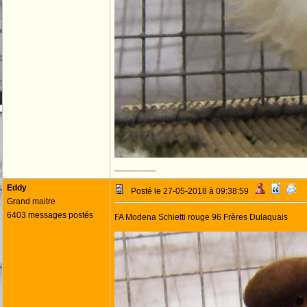
--------------------
Eddy
Posté le 27-05-2018 à 09:38:59
Grand maitre
6403 messages postés
FA Modena Schietti rouge 96 Frères Dulaquais