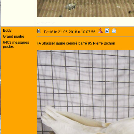
--------------------
Eddy
Posté le 21-05-2018 à 10:07:56
Grand maitre
6403 messages
FA Strasser jaune cendré barré 95 Pierre Bichon
postés