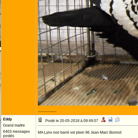
--------------------
Eddy
Posté le 20-05-2018 à 09:49:07
Grand maitre
6403 messages
MA Lynx noir barré vol plein 96 Jean-Marc Bonnot
postés