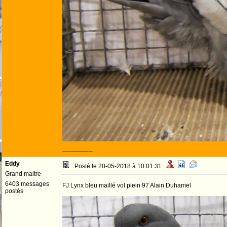
--------------------
Eddy
Posté le 20-05-2018 à 10:01:31
Grand maitre
6403 messages
FJ Lynx bleu maillé vol plein 97 Alain Duhamel
postés