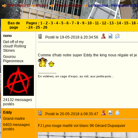
CFPOI World
Photos
Photos d'expos
Le National - Périgueux 201
Bas de
Pages :
1
-
2
-
3
-
4
-
5
-
6
-
7
-
8
-
9
-
10
-
11
-
12
-
13
-
14
-
15
-
16
page
-
24
-
25
-
26
nono
Posté le 19-05-2018 à 20:34:56
Get off of my
cloud! Rolling
Stones
Comme d'hab notre super Eddy the king nous régale et je 
Gourou
Pigeonneux
--------------------
En volières, en cage d'expo, au nid, aux petits-pois...
24132 messages
postés
Eddy
Posté le 20-05-2018 à 09:35:47
Grand maitre
6403 messages
FJ Lynx rouge maillé vol blanc 96 Gérard Dupaquier
postés