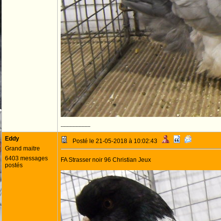
--------------------
Eddy
Posté le 21-05-2018 à 10:02:43
Grand maitre
6403 messages
FA Strasser noir 96 Christian Jeux
postés