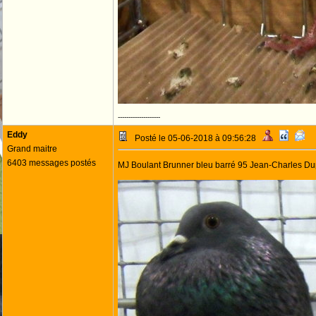
--------------------
Eddy
Posté le 05-06-2018 à 09:56:28
Grand maitre
6403 messages postés
MJ Boulant Brunner bleu barré 95 Jean-Charles Du