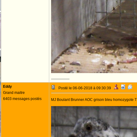
--------------------
Eddy
Posté le 06-06-2018 à 09:30:39
Grand maitre
6403 messages postés
MJ Boulant Brunner AOC grison bleu homozygote 