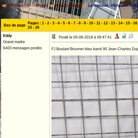
CFPOI World
Photos
Photos d'expos
Le National - Périgueux 201
Pages :
1
-
2
-
3
-
4
-
5
-
6
-
7
-
8
-
9
-
10
-
11
-
12
-
13
-
14
-
15
-
16
Bas de page
25
-
26
Eddy
Posté le 05-06-2018 à 09:47:41
Grand maitre
6403 messages postés
FJ Boulant Brunner bleu barré 95 Jean-Charles Du