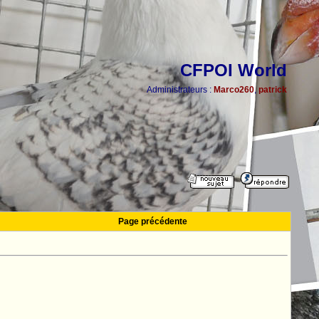
CFPOI World
Administrateurs :
Marco260
,
patrick
Page précédente