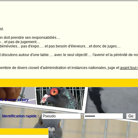
st.
n doit prendre ses responsabiliés....
... et pas de jugement....
bénévoles... pas d'expo..... et pas besoin d'éleveurs....et donc de juges....
 discutons autour d'une table..... avec le seul objectif..... l'avenir et la pérénité de no
embre de divers cioseil d'administration et instances nationales, juge et
avant tout
 à venir et jury
Identification rapide :