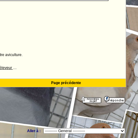
tre aviculture.
 éleveur
....
Page précédente
Aller à :