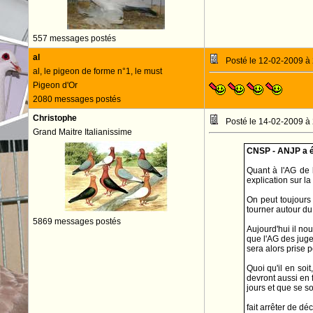
557 messages postés
al
Posté le 12-02-2009 à
al, le pigeon de forme n°1, le must
Pigeon d'Or
2080 messages postés
Christophe
Posté le 14-02-2009 à
Grand Maitre Italianissime
CNSP - ANJP a éc
Quant à l'AG de 
explication sur la 
On peut toujours 
tourner autour du 
5869 messages postés
Aujourd'hui il nou
que l'AG des juge
sera alors prise p
Quoi qu'il en soi
devront aussi en f
jours et que se so
fait arrêter de d