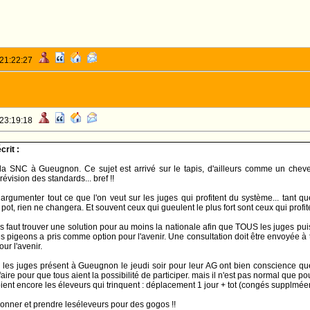
 21:22:27
 23:19:18
rit :
la SNC à Gueugnon. Ce sujet est arrivé sur le tapis, d'ailleurs comme un cheveu
révision des standards... bref !!
argumenter tout ce que l'on veut sur les juges qui profitent du système... tant qu
pot, rien ne changera. Et souvent ceux qui gueulent le plus fort sont ceux qui profit
s faut trouver une solution pour au moins la nationale afin que TOUS les juges puiss
s pigeons a pris comme option pour l'avenir. Une consultation doit être envoyée à to
our l'avenir.
t, les juges présent à Gueugnon le jeudi soir pour leur AG ont bien conscience qu
aire pour que tous aient la possibilité de participer. mais il n'est pas normal que 
ient encore les éleveurs qui trinquent : déplacement 1 jour + tot (congés supplméent
éconner et prendre leséleveurs pour des gogos !!