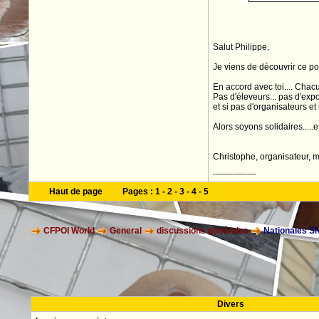
Salut Philippe,
Je viens de découvrir ce po
En accord avec toi.... Chacu
Pas d'éleveurs... pas d'expo
et si pas d'organisateurs et 
Alors soyons solidaires.....et
Christophe, organisateur, m
--------------------
Haut de page
Pages :
1
-
2
-
3
-
4
-
5
CFPOI World
General
discussions générales
Nationales SNC
Divers