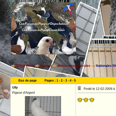
CFPOI World
General
discussions générales
Nationales SNC
Bas de page
Pages :
1
-
2
-
3
-
4
-
5
Ully
Posté le 12-02-2009 à
Pigeon d'Argent