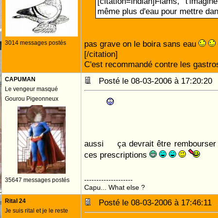
[citation=indian]Flams, t'imagi
même plus d'eau pour mettre dans
pas grave on le boira sans eau
3014 messages postés
[/citation]
C'est recommandé contre les gastros
CAPUMAN
Posté le 08-03-2006 à 17:20:2
Le vengeur masqué
Gourou Pigeonneux
aussi
ça devrait être rembourser 
ces prescriptions
--------------------
35647 messages postés
Capu... What else ?
Rital 24
Posté le 08-03-2006 à 17:46:1
Je suis rital et je le reste