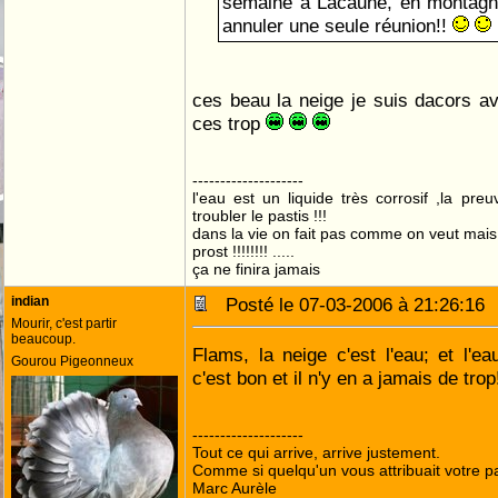
semaine à Lacaune, en montagne
annuler une seule réunion!!
ces beau la neige je suis dacors a
ces trop
--------------------
l'eau est un liquide très corrosif ,la pre
troubler le pastis !!!
dans la vie on fait pas comme on veut mai
prost !!!!!!!! .....
ça ne finira jamais
indian
Posté le 07-03-2006 à 21:26:1
Mourir, c'est partir
beaucoup.
Flams, la neige c'est l'eau; et l'
Gourou Pigeonneux
c'est bon et il n'y en a jamais de trop
--------------------
Tout ce qui arrive, arrive justement.
Comme si quelqu'un vous attribuait votre pa
Marc Aurèle