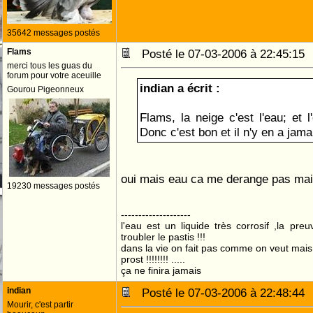
35642 messages postés
Flams
Posté le 07-03-2006 à 22:45:1
merci tous les guas du
forum pour votre aceuille
indian a écrit :
Gourou Pigeonneux
Flams, la neige c'est l'eau; et 
Donc c'est bon et il n'y en a jama
oui mais eau ca me derange pas mai
19230 messages postés
--------------------
l'eau est un liquide très corrosif ,la pre
troubler le pastis !!!
dans la vie on fait pas comme on veut mai
prost !!!!!!!! .....
ça ne finira jamais
indian
Posté le 07-03-2006 à 22:48:4
Mourir, c'est partir