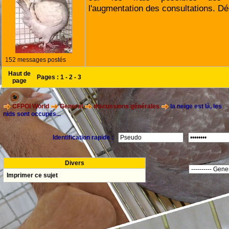
l'augmentation des consultations. Dé
152 messages postés
Haut de
Pages :
1
-
2
-
3
page
CFPOI World
General
discussions générales
la neige est là, les
nids sont occupés...
Identification rapide :
Divers
Imprimer ce sujet