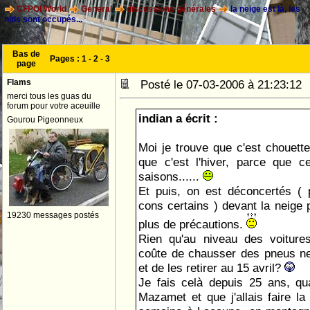
CFPOI World
General
discussions générales
la neige est là, les
nids sont occupés...
Bas de
Pages :
1
-
2
-
3
page
Flams
Posté le 07-03-2006 à 21:23:1
merci tous les guas du
forum pour votre aceuille
indian a écrit :
Gourou Pigeonneux
Moi je trouve que c'est chouette
que c'est l'hiver, parce que c
saisons......
Et puis, on est déconcertés (
cons certains ) devant la neige 
19230 messages postés
plus de précautions.
Rien qu'au niveau des voiture
coûte de chausser des pneus n
et de les retirer au 15 avril?
Je fais celà depuis 25 ans, qu
Mazamet et que j'allais faire 