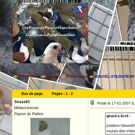
CFPOI World
General
Présentation
NOUVEL UTILISATEUR
Bas de page
Pages :
1
-
2
Strass65
Posté le 17-01-2007 à
Militant Avicole
Pigeon de Platine
girard a écrit :
[citation=Strass6
voulais dire n'hé