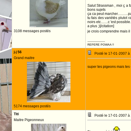
Salut Strassman , moi ç a fa
bons sujets
ça ca peut marcher............
tu fais des variétés plutot
noirs etc........c 'est possib
a plus ;)[/citation]
3108 messages postés
je crois comprendre mais il 
--------------------
REPERE POWAA !!
j-j 56
Posté le 17-01-2007 à
Grand maitre
super tes pigeons mais tes 
5174 messages postés
Titi
Posté le 17-01-2007 à
Maitre Pigeonneux