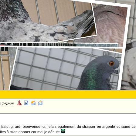
 17:52:25
5]salut girard, bienvenue ici, jefais également du strasser en argenté et jaune c
sites à m'en donner car moi je débute