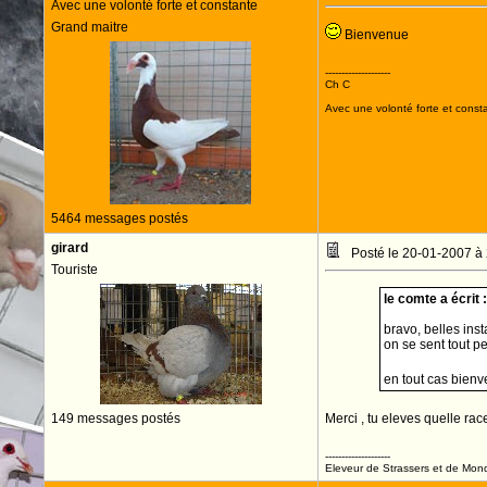
Avec une volonté forte et constante
Grand maitre
Bienvenue
--------------------
Ch C
Avec une volonté forte et consta
5464 messages postés
girard
Posté le 20-01-2007 à
Touriste
le comte a écrit :
bravo, belles inst
on se sent tout pet
en tout cas bien
149 messages postés
Merci , tu eleves quelle rac
--------------------
Eleveur de Strassers et de Mon