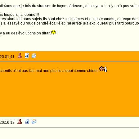
it 4ans que je fais du strasser de façon sérieuse , des tuyaux il n 'y en à pas vraime
pas toujours j ai donné !!!
 rares alors les bons sujets ils sont chez les memes et on les connais , en expo d
le. j 'ai essayé du rouge cendré écaillé et j 'ai arrété je t 'expliquerai plus tard pourquo
y a eu des évolutions on dirait
 20:01:41
chenils n'ont pas l'air mal non plus tu a quoi comme chiens
 20:16:12