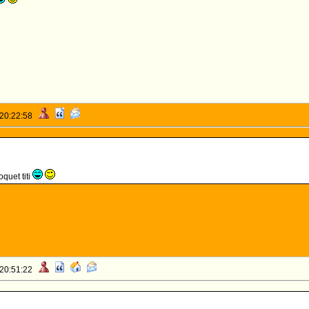
 20:22:58
oquet titi
 20:51:22