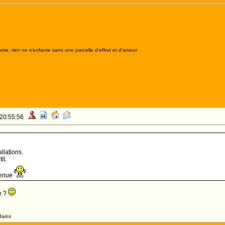
nte, rien ne s'enfante sans une parcelle d'effort et d'amour
 20:55:56
allations.
it.
venue
e ?
dains