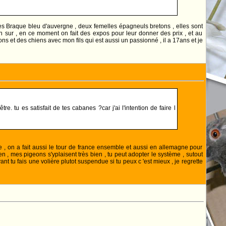
elles Braque bleu d'auvergne , deux femelles épagneuls bretons , elles sont
en sur , en ce moment on fait des expos pour leur donner des prix , et au
eons et des chiens avec mon fils qui est aussi un passionné , il a 17ans et je
. tu es satisfait de tes cabanes ?car j'ai l'intention de faire l
e , on a fait aussi le tour de france ensemble et aussi en allemagne pour
 , mes pigeons s'yplaisent très bien , tu peut adopter le système , sutout
vant tu fais une volière plutot suspendue si tu peux c 'est mieux , je regrette