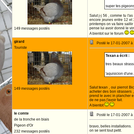
super tes pigeons
Salut j-j 56 , comme tu l'a
encore jeunes entre 12 et 2
printemps on va faire sailli
pense lui avoir donné le vir
149 messages postés
A bientot sur le forum
girard
Posté le 17-01-2007 à
Touriste
Texan a écrit :
tres beaux strass
'aquisicion d'une
Salut texan , oui pierrot 
149 messages postés
acheter des bon strassers ,
prend le avec in plancher en 
de ne pas l'avoir fait.
A bientot
le comte
Posté le 17-01-2007 à
de la tronche en biais
Pigeon d'Or
bravo, belles installations.
on se sent tout petit.
232 messages postés