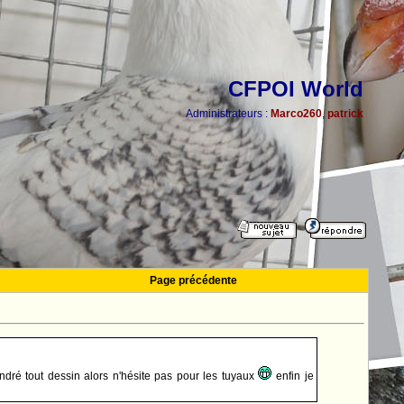
CFPOI World
Administrateurs :
Marco260
,
patrick
Page précédente
endré tout dessin alors n'hésite pas pour les tuyaux
enfin je