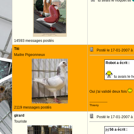
tu avais le hoquet titi
14593 messages postés
Titi
Posté le 17-01-2007 à
Maitre Pigeonneux
Robot a écrit :
tu avais le h
Oui j'ai validé deux fois
--------------------
Thierry
2119 messages postés
girard
Posté le 17-01-2007 à
Touriste
j-j 56 a écrit :