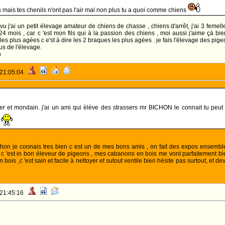
 mais tes chenils n'ont pas l'air mal non plus tu a quoi comme chiens
s vu j'ai un petit élevage amateur de chiens de chasse , chiens d'arrêt, j'ai 3 fem
4 mois , car c 'est mon fils qui à la passion des chiens , moi aussi j'aime çà bi
r les plus agées c e'st à dire les 2 braques les plus agées . je fais l'élevage des pig
us de l'élevage.
 21:05:04
er et mondain. j'ai un ami qui èlève des strassers mr BICHON le connait tu peut être
.
Bichon je connais tres bien c est un de mes bons amis , on fait des expos ensembl
 c 'est in bon éleveur de pigeons , mes cabanons en bois me vont parfaitement bien
bois ,c 'est sain et facile à nettoyer et sutout ventile bien hésite pas surtout, et de
 21:45:16