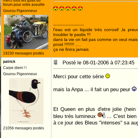
merci tous les guas du
forum pour votre aceuille
Gourou Pigeonneux
--------------------
l'eau est un liquide très corrosif ,la pre
troubler le pastis !!!
dans la vie on fait pas comme on veut mai
prost !!!!!!!! .....
ça ne finira jamais
19230 messages postés
patrick
Posté le 08-01-2006 à 07:23:4
Carpe diem ! !
Gourou Pigeonneux
Merci pour cette série
mais la Anpa ... il fait un peu peur
Et Queen en plus d'etre jolie (hei
bleu très lumineux
... C'est bien
à ce jour des Bleus "intenses" sa a
21056 messages postés