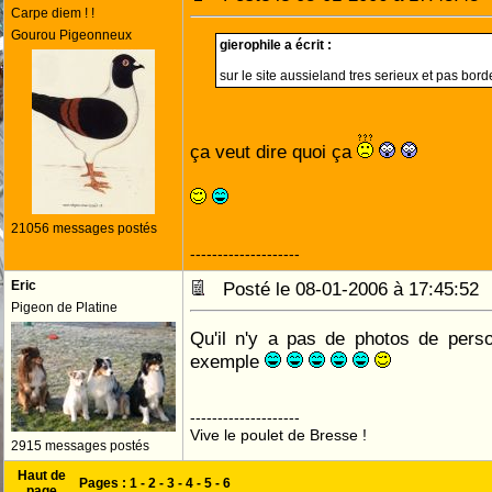
Carpe diem ! !
Gourou Pigeonneux
gierophile a écrit :
sur le site aussieland tres serieux et pas borde
ça veut dire quoi ça
21056 messages postés
--------------------
Eric
Posté le 08-01-2006 à 17:45:5
Pigeon de Platine
Qu'il n'y a pas de photos de perso
exemple
--------------------
Vive le poulet de Bresse !
2915 messages postés
Haut de
Pages :
1
-
2
-
3
-
4
-
5
-
6
page