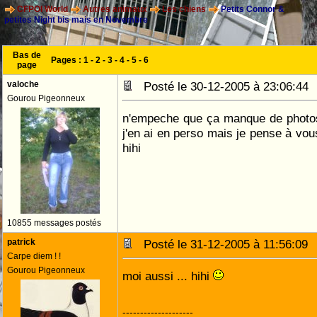
CFPOI World
Autres animaux
Les chiens
Petits Connor &
petites Night bis mais en Novembre
Bas de
Pages :
1
-
2
-
3
-
4
-
5
-
6
page
valoche
Posté le 30-12-2005 à 23:06:4
Gourou Pigeonneux
n'empeche que ça manque de photos 
j'en ai en perso mais je pense à vous..
hihi
10855 messages postés
patrick
Posté le 31-12-2005 à 11:56:0
Carpe diem ! !
Gourou Pigeonneux
moi aussi ... hihi
--------------------