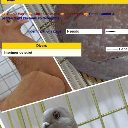
CFPOI World
Autres animaux
Les chiens
Petits Connor &
petites Night bis mais en Novembre
Identification rapide :
Divers
Imprimer ce sujet