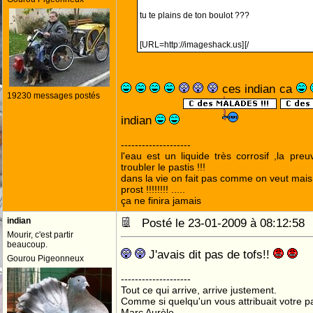
tu te plains de ton boulot ???
[URL=http://imageshack.us]
[/
ces indian ca
19230 messages postés
indian
--------------------
l'eau est un liquide très corrosif ,la pre
troubler le pastis !!!
dans la vie on fait pas comme on veut mai
prost !!!!!!!! .....
ça ne finira jamais
indian
Posté le 23-01-2009 à 08:12:5
Mourir, c'est partir
beaucoup.
J'avais dit pas de tofs!!
Gourou Pigeonneux
--------------------
Tout ce qui arrive, arrive justement.
Comme si quelqu'un vous attribuait votre pa
Marc Aurèle