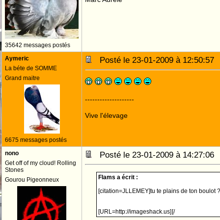
35642 messages postés
Aymeric
Posté le 23-01-2009 à 12:50:5
La béte de SOMME
Grand maitre
--------------------
Vive l'élevage
6675 messages postés
nono
Posté le 23-01-2009 à 14:27:0
Get off of my cloud! Rolling
Stones
Flams a écrit :
Gourou Pigeonneux
[citation=JLLEMEY]tu te plains de ton boulot 
[URL=http://imageshack.us]
[/