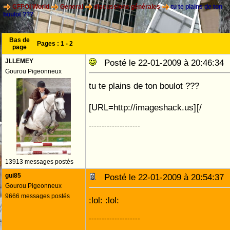
CFPOI World
General
discussions générales
tu te plains de ton
boulot ???
Bas de
Pages :
1
-
2
page
JLLEMEY
Posté le 22-01-2009 à 20:46:3
Gourou Pigeonneux
tu te plains de ton boulot ???
[URL=http://imageshack.us]
[/
--------------------
13913 messages postés
gui85
Posté le 22-01-2009 à 20:54:3
Gourou Pigeonneux
9666 messages postés
:lol: :lol:
--------------------