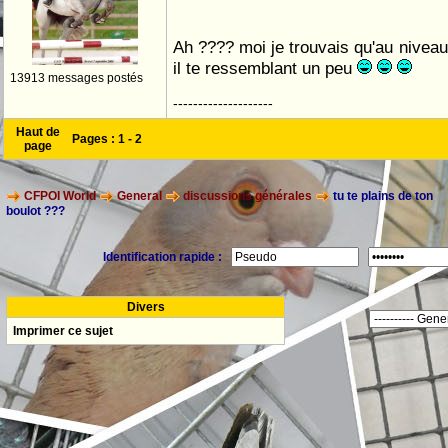
Ah ???? moi je trouvais qu'au nivea
il te ressemblant un peu
13913 messages postés
--------------------
Haut de
Pages :
1
-
2
page
CFPOI World
General
discussions générales
tu te plains de ton
boulot ???
Identification rapide :
Divers
Imprimer ce sujet