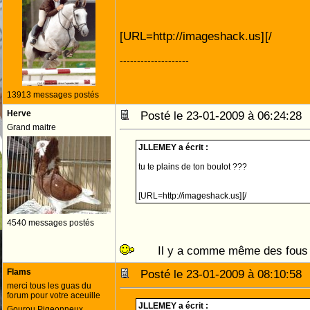
[URL=http://imageshack.us]
[/
--------------------
13913 messages postés
Herve
Posté le 23-01-2009 à 06:24:2
Grand maitre
JLLEMEY a écrit :
tu te plains de ton boulot ???
[URL=http://imageshack.us]
[/
4540 messages postés
Il y a comme même des fou
Flams
Posté le 23-01-2009 à 08:10:5
merci tous les guas du
forum pour votre aceuille
JLLEMEY a écrit :
Gourou Pigeonneux