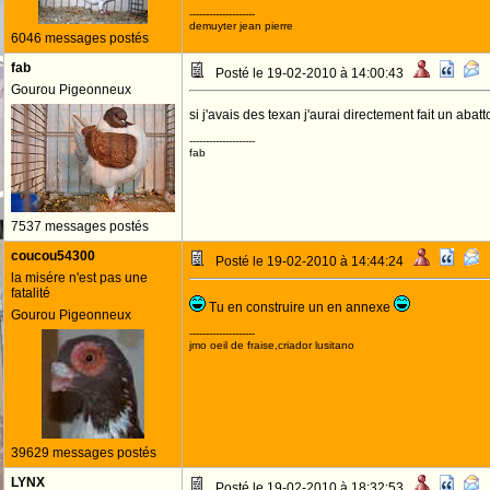
--------------------
demuyter jean pierre
6046 messages postés
fab
Posté le 19-02-2010 à 14:00:43
Gourou Pigeonneux
si j'avais des texan j'aurai directement fait un abatto
--------------------
fab
7537 messages postés
coucou54300
Posté le 19-02-2010 à 14:44:24
la misére n'est pas une
fatalité
Tu en construire un en annexe
Gourou Pigeonneux
--------------------
jmo oeil de fraise,criador lusitano
39629 messages postés
LYNX
Posté le 19-02-2010 à 18:32:53