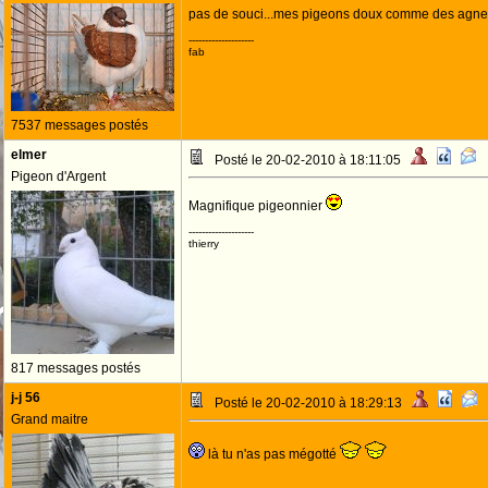
pas de souci...mes pigeons doux comme des agne
--------------------
fab
7537 messages postés
elmer
Posté le 20-02-2010 à 18:11:05
Pigeon d'Argent
Magnifique pigeonnier
--------------------
thierry
817 messages postés
j-j 56
Posté le 20-02-2010 à 18:29:13
Grand maitre
là tu n'as pas mégotté