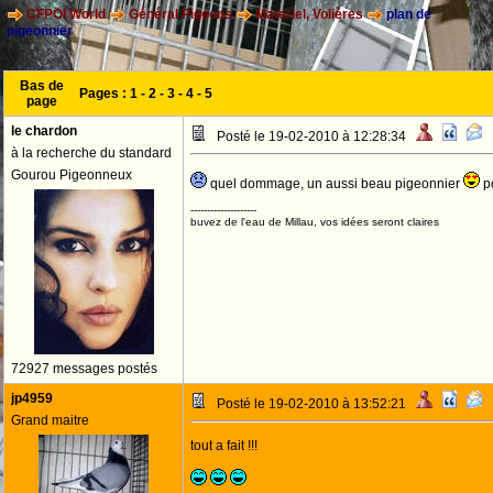
CFPOI World
Général Pigeons
Materiel, Volières
plan de
pigeonnier
Bas de
Pages :
1
-
2
-
3
-
4
-
5
page
le chardon
Posté le 19-02-2010 à 12:28:34
à la recherche du standard
Gourou Pigeonneux
quel dommage, un aussi beau pigeonnier
p
--------------------
buvez de l'eau de Millau, vos idées seront claires
72927 messages postés
jp4959
Posté le 19-02-2010 à 13:52:21
Grand maitre
tout a fait !!!