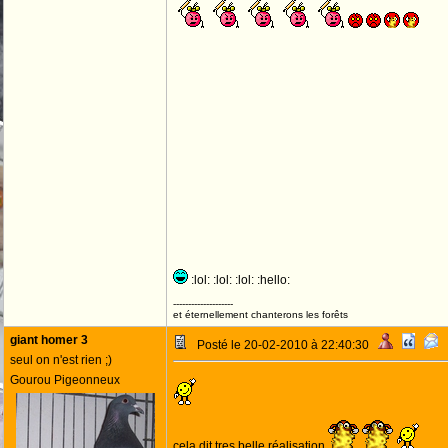
:lol: :lol: :lol: :hello:
--------------------
et éternellement chanterons les forêts
giant homer 3
Posté le 20-02-2010 à 22:40:30
seul on n'est rien ;)
Gourou Pigeonneux
cela dit tres belle réalisation