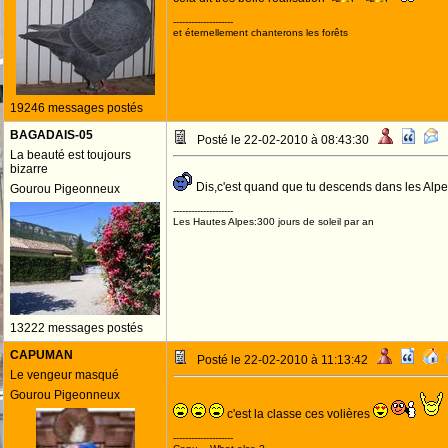
--------------------
et éternellement chanterons les forêts
19246 messages postés
BAGADAIS-05
Posté le 22-02-2010 à 08:43:30
La beauté est toujours
bizarre
Dis,c'est quand que tu descends dans les Alp
Gourou Pigeonneux
--------------------
Les Hautes Alpes:300 jours de soleil par an
13222 messages postés
CAPUMAN
Posté le 22-02-2010 à 11:13:42
Le vengeur masqué
Gourou Pigeonneux
c'est la classe ces volières
--------------------