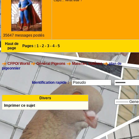
Capu... What else ?
35647 messages postés
Haut de
Pages :
1
-
2
-
3
-
4
-
5
page
CFPOI World
Général Pigeons
Materiel, Volières
plan de
pigeonnier
Identification rapide :
Divers
Imprimer ce sujet