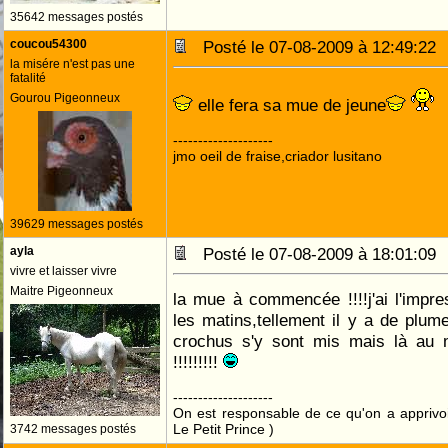
35642 messages postés
coucou54300
Posté le 07-08-2009 à 12:49:2
la misére n'est pas une
fatalité
Gourou Pigeonneux
elle fera sa mue de jeune
--------------------
jmo oeil de fraise,criador lusitano
39629 messages postés
ayla
Posté le 07-08-2009 à 18:01:0
vivre et laisser vivre
Maitre Pigeonneux
la mue à commencée !!!!j'ai l'impres
les matins,tellement il y a de plu
crochus s'y sont mis mais là au m
!!!!!!!!!
--------------------
On est responsable de ce qu'on a apprivo
Le Petit Prince )
3742 messages postés