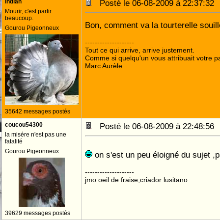
indian
Posté le 06-08-2009 à 22:37:3
Mourir, c'est partir
beaucoup.
Bon, comment va la tourterelle souil
Gourou Pigeonneux
--------------------
Tout ce qui arrive, arrive justement.
Comme si quelqu'un vous attribuait votre pa
Marc Aurèle
35642 messages postés
coucou54300
Posté le 06-08-2009 à 22:48:5
la misére n'est pas une
fatalité
Gourou Pigeonneux
on s'est un peu éloigné du sujet 
--------------------
jmo oeil de fraise,criador lusitano
39629 messages postés