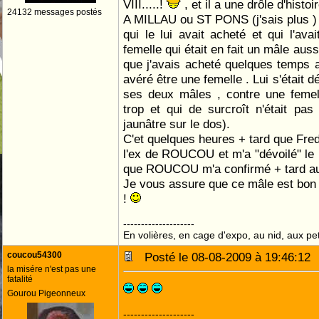
VIII.....!
, et il a une drôle d'histo
24132 messages postés
A MILLAU ou ST PONS (j'sais plus ) 
qui le lui avait acheté et qui l'av
femelle qui était en fait un mâle aus
que j'avais acheté quelques temps au
avéré être une femelle . Lui s'était 
ses deux mâles , contre une femel
trop et qui de surcroît n'était pa
jaunâtre sur le dos).
C'et quelques heures + tard que Fred
l'ex de ROUCOU et m'a "dévoilé" le r
que ROUCOU m'a confirmé + tard aus
Je vous assure que ce mâle est bon
!
--------------------
En volières, en cage d'expo, au nid, aux peti
coucou54300
Posté le 08-08-2009 à 19:46:1
la misére n'est pas une
fatalité
Gourou Pigeonneux
--------------------