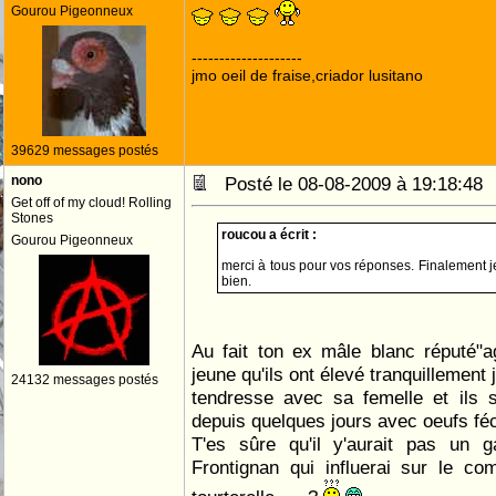
Gourou Pigeonneux
--------------------
jmo oeil de fraise,criador lusitano
39629 messages postés
nono
Posté le 08-08-2009 à 19:18:4
Get off of my cloud! Rolling
Stones
roucou a écrit :
Gourou Pigeonneux
merci à tous pour vos réponses. Finalement je 
bien.
Au fait ton ex mâle blanc réputé"ag
jeune qu'ils ont élevé tranquillement j
24132 messages postés
tendresse avec sa femelle et ils 
depuis quelques jours avec oeufs fé
T'es sûre qu'il y'aurait pas un 
Frontignan qui influerai sur le co