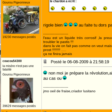
le chardon a écrit :
Gourou Pigeonneux
rigole bien
au faite tu dors 
--------------------
19230 messages postés
l'eau est un liquide très corrosif ,la pre
troubler le pastis !!!
dans la vie on fait pas comme on veut mai
prost !!!!!!!! .....
ça ne finira jamais
coucou54300
Posté le 06-08-2009 à 21:58:1
la misére n'est pas une
fatalité
non moi je prépare la révolution,al
Gourou Pigeonneux
au cas ou
--------------------
jmo oeil de fraise,criador lusitano
39629 messages postés