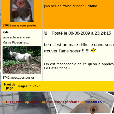
--------------------
jmo oeil de fraise,criador lusitano
39629 messages postés
ayla
Posté le 08-08-2009 à 23:24:1
vivre et laisser vivre
Maitre Pigeonneux
ben c'est un male difficile dans ses c
trouver l'ame soeur !!!!!!
--------------------
On est responsable de ce qu'on a apprivo
Le Petit Prince )
3742 messages postés
Haut de
Pages :
1
-
2
-
3
page
CFPOI World
General
discussions générales
POSSIBLES ?