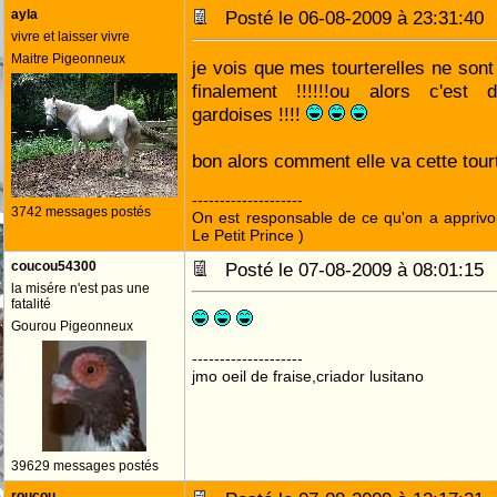
ayla
Posté le 06-08-2009 à 23:31:4
vivre et laisser vivre
Maitre Pigeonneux
je vois que mes tourterelles ne sont
finalement !!!!!!ou alors c'est 
gardoises !!!!
bon alors comment elle va cette tourt
--------------------
3742 messages postés
On est responsable de ce qu'on a apprivo
Le Petit Prince )
coucou54300
Posté le 07-08-2009 à 08:01:1
la misére n'est pas une
fatalité
Gourou Pigeonneux
--------------------
jmo oeil de fraise,criador lusitano
39629 messages postés
roucou