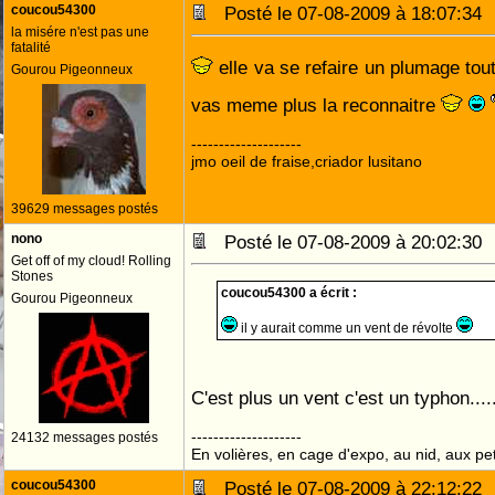
coucou54300
Posté le 07-08-2009 à 18:07:3
la misére n'est pas une
fatalité
elle va se refaire un plumage tout
Gourou Pigeonneux
vas meme plus la reconnaitre
--------------------
jmo oeil de fraise,criador lusitano
39629 messages postés
nono
Posté le 07-08-2009 à 20:02:3
Get off of my cloud! Rolling
Stones
coucou54300 a écrit :
Gourou Pigeonneux
il y aurait comme un vent de révolte
C'est plus un vent c'est un typhon....
--------------------
24132 messages postés
En volières, en cage d'expo, au nid, aux peti
coucou54300
Posté le 07-08-2009 à 22:12:2