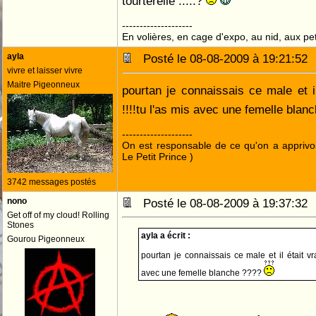
tourterelle .....?
--------------------
En volières, en cage d'expo, au nid, aux peti
ayla
Posté le 08-08-2009 à 19:21:5
vivre et laisser vivre
Maitre Pigeonneux
pourtan je connaissais ce male et il
!!!!tu l'as mis avec une femelle bla
--------------------
On est responsable de ce qu'on a apprivo
Le Petit Prince )
3742 messages postés
nono
Posté le 08-08-2009 à 19:37:3
Get off of my cloud! Rolling
Stones
ayla a écrit :
Gourou Pigeonneux
pourtan je connaissais ce male et il était vra
avec une femelle blanche ????