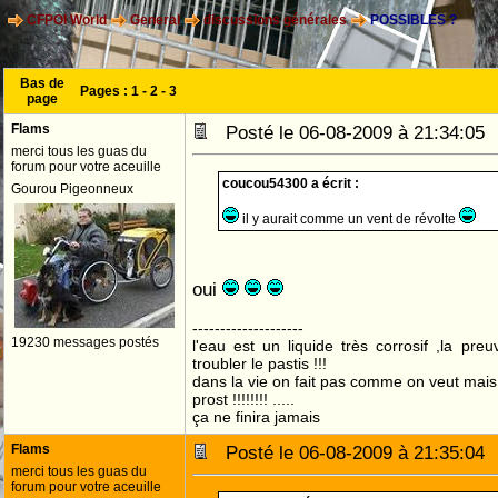
CFPOI World
General
discussions générales
POSSIBLES ?
Bas de
Pages :
1
-
2
-
3
page
Flams
Posté le 06-08-2009 à 21:34:0
merci tous les guas du
forum pour votre aceuille
coucou54300 a écrit :
Gourou Pigeonneux
il y aurait comme un vent de révolte
oui
--------------------
19230 messages postés
l'eau est un liquide très corrosif ,la pre
troubler le pastis !!!
dans la vie on fait pas comme on veut mai
prost !!!!!!!! .....
ça ne finira jamais
Flams
Posté le 06-08-2009 à 21:35:0
merci tous les guas du
forum pour votre aceuille