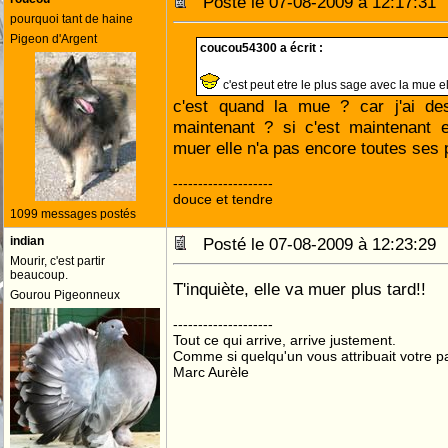
Posté le 07-08-2009 à 12:17:3
pourquoi tant de haine
Pigeon d'Argent
coucou54300 a écrit :
c'est peut etre le plus sage avec la mue el
c'est quand la mue ? car j'ai des
maintenant ? si c'est maintenant e
muer elle n'a pas encore toutes ses 
--------------------
douce et tendre
1099 messages postés
indian
Posté le 07-08-2009 à 12:23:2
Mourir, c'est partir
beaucoup.
T'inquiète, elle va muer plus tard!!
Gourou Pigeonneux
--------------------
Tout ce qui arrive, arrive justement.
Comme si quelqu'un vous attribuait votre pa
Marc Aurèle