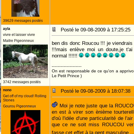
39629 messages postés
ayla
Posté le 09-08-2009 à 17:25:2
vivre et laisser vivre
Maitre Pigeonneux
ben dis donc Roucou !!! je viendrais
!!!mais enlève moi un doute,je t'ai 
normal !!!!!!
--------------------
On est responsable de ce qu'on a apprivo
Le Petit Prince )
3742 messages postés
nono
Posté le 09-08-2009 à 18:07:3
Get off of my cloud! Rolling
Stones
Moi je note juste que la ROUCO
Gourou Pigeonneux
en est à virer son ènième tourterel
d'où l'idée d'une particularité de l'a
que ce ne soit miss ROUCOU versi
fasse cet effet à la gent masculine ..