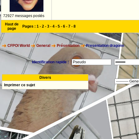
72927 messages postés
Haut de
Pages :
1
-
2
-
3
-
4
-
5
-
6
-
7
-
8
page
CFPOI World
General
Présentation
Presentation dragonn
Identification rapide :
Divers
Imprimer ce sujet