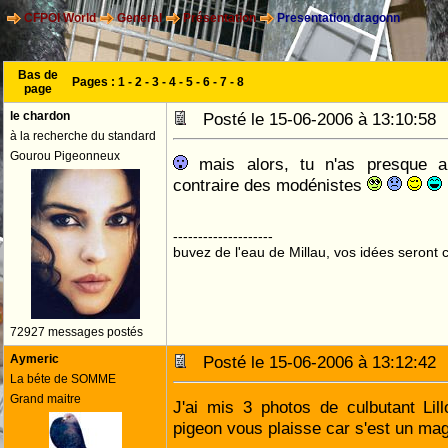
CFPOI World
General
Présentation
Presentation dragonn
Bas de
Pages :
1
-
2
-
3
-
4
-
5
-
6
-
7
-
8
page
le chardon
Posté le 15-06-2006 à 13:10:5
à la recherche du standard
Gourou Pigeonneux
mais alors, tu n'as presque 
contraire des modénistes
--------------------
buvez de l'eau de Millau, vos idées seront c
72927 messages postés
Aymeric
Posté le 15-06-2006 à 13:12:4
La béte de SOMME
Grand maitre
J'ai mis 3 photos de culbutant Lil
pigeon vous plaisse car s'est un mag