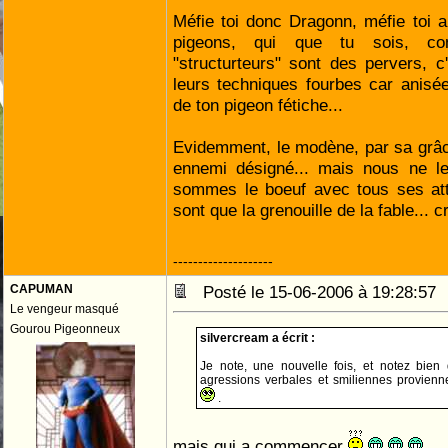
Méfie toi donc Dragonn, méfie toi a
pigeons, qui que tu sois, co
"structurteurs" sont des pervers, 
leurs techniques fourbes car anisé
de ton pigeon fétiche...
Evidemment, le modène, par sa grâc
ennemi désigné... mais nous ne le
sommes le boeuf avec tous ses attr
sont que la grenouille de la fable... c
--------------------
CAPUMAN
Posté le 15-06-2006 à 19:28:5
Le vengeur masqué
Gourou Pigeonneux
silvercream a écrit :
Je note, une nouvelle fois, et notez bien
agressions verbales et smiliennes provienne
.
mais qui a commencer