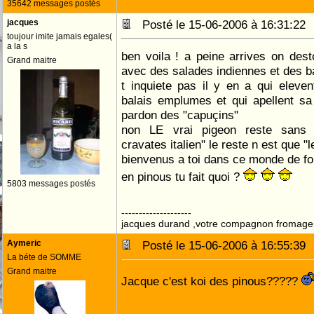
35642 messages postés
jacques
Posté le 15-06-2006 à 16:31:2
toujour imite jamais egales(
a la s
ben voila ! a peine arrives on des
Grand maitre
avec des salades indiennes et des 
t inquiete pas il y en a qui elev
balais emplumes et qui apellent sa
pardon des "capuçins"
non LE vrai pigeon reste sans 
cravates italien" le reste n est que "le
bienvenus a toi dans ce monde de fo
en pinous tu fait quoi ?
5803 messages postés
--------------------
jacques durand ,votre compagnon fromage
Aymeric
Posté le 15-06-2006 à 16:55:3
La béte de SOMME
Grand maitre
Jacque c'est koi des pinous?????