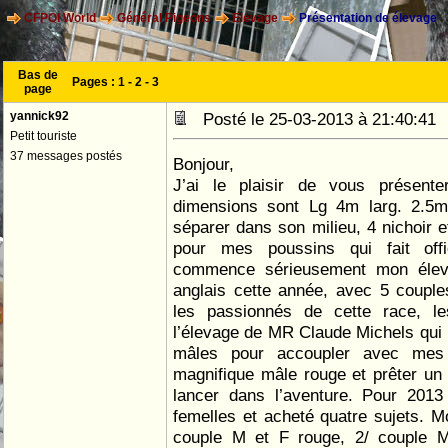
CFPOI World
Général Pigeons
Elevage
Présentation de élevage
Bas de
Pages :
1
-
2
-
3
page
yannick92
Posté le 25-03-2013 à 21:40:4
Petit touriste
37 messages postés
Bonjour,
J’ai le plaisir de vous présent
dimensions sont Lg 4m larg. 2.5
séparer dans son milieu, 4 nichoir
pour mes poussins qui fait off
commence sérieusement mon élev
anglais cette année, avec 5 coupl
les passionnés de cette race, l
l’élevage de MR Claude Michels qui
mâles pour accoupler avec mes 
magnifique mâle rouge et prêter un
lancer dans l’aventure. Pour 2013
femelles et acheté quatre sujets. 
couple M et F rouge, 2/ couple 