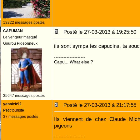
13222 messages postés
CAPUMAN
Posté le 27-03-2013 à 19:25:5
Le vengeur masqué
Gourou Pigeonneux
ils sont sympa tes capucins, ta souc
--------------------
Capu... What else ?
35647 messages postés
yannick92
Posté le 27-03-2013 à 21:17:5
Petit touriste
37 messages postés
Ils viennent de chez Claude Miche
pigeons
--------------------