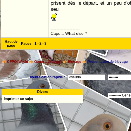
prisent dès le départ, et un peu d'o
seul
--------------------
Capu... What else ?
Haut de
Pages :
1
-
2
-
3
page
CFPOI World
Général Pigeons
Elevage
Présentation de élevage
Identification rapide :
Divers
Imprimer ce sujet