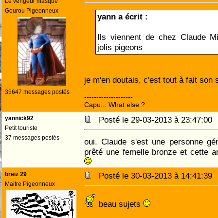
Le vengeur masqué
Gourou Pigeonneux
yann a écrit :
Ils viennent de chez Claude Mi
jolis pigeons
je m'en doutais, c'est tout à fait son 
35647 messages postés
--------------------
Capu... What else ?
yannick92
Posté le 29-03-2013 à 23:47:0
Petit touriste
37 messages postés
oui. Claude s'est une personne gé
prêté une femelle bronze et cette a
breiz 29
Posté le 30-03-2013 à 14:41:3
Maitre Pigeonneux
beau sujets