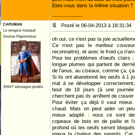
Etes-vous dans la même situation ?
--------------------
CAPUMAN
Posté le 06-04-2013 à 18:31:3
Le vengeur masqué
Gourou Pigeonneux
oh oui, ce n'est pas la joie actuelle
Ce n'est pas le meilleur couveur 
reconnaitre), et avec le froid ça n'ar
Pour les problèmes d'oeufs clairs : 
longue plumes qui partent de derriè
de l'anus, au ciseaux, comme ça, ça t
Si ils ont abandonné les oeufs à 1 jo
mal à se développer correctement,
35647 messages postés
bout de 18 jours (à une journée
cherchent pas ils arrêtent de couver 
Pour éviter ça déjà il vaut mieux
chaud. Mais on peut aider un peu 
mieux adapté : nous ce sont de
copeaux de bois en de paille et l
profond où les oeufs seront bloqués 
mieux la chaleur des parents. Car