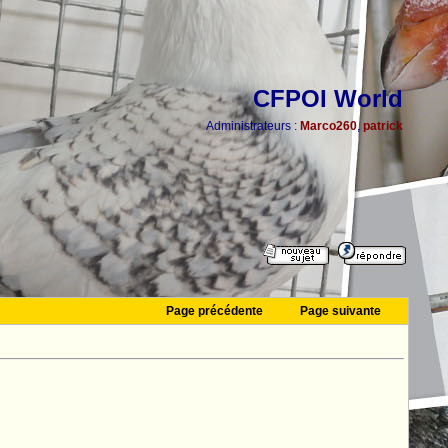
CFPOI World
Administrateurs :
Marco260
,
patrick
Page précédente
Page suivante