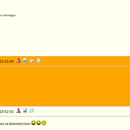
on fromager
 14:15:48
 19:52:03
ues et tellement bon