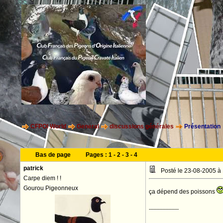
CFPOI World
General
discussions générales
Présentation
Bas de page
Pages :
1
-
2
-
3
-
4
patrick
Posté le 23-08-2005 à
Carpe diem ! !
Gourou Pigeonneux
ça dépend des poissons
--------------------