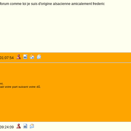
e forum comme toi je suis d'origine alsacienne amicalement frederic
 01:07:54
nt.
it votre part suivant votre dû.
 09:24:09