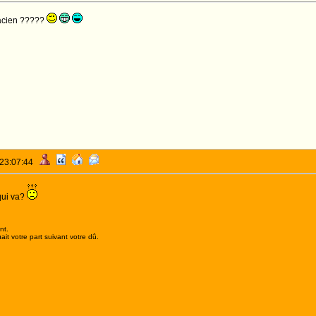
sacien ?????
 23:07:44
qui va?
nt.
it votre part suivant votre dû.