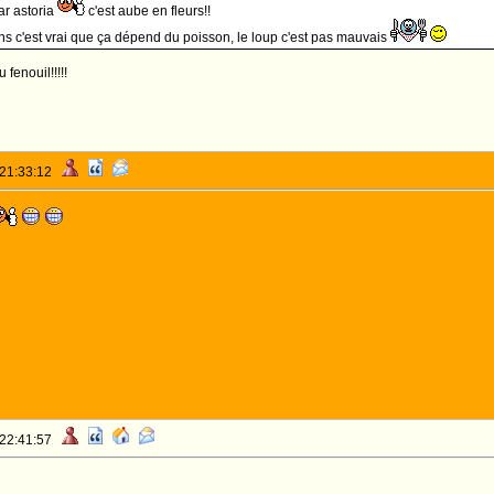
ar astoria
c'est aube en fleurs!!
s c'est vrai que ça dépend du poisson, le loup c'est pas mauvais
fenouil!!!!!
 21:33:12
 22:41:57