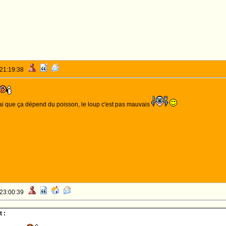
 21:19:38
rai que ça dépend du poisson, le loup c'est pas mauvais
 23:00:39
 :