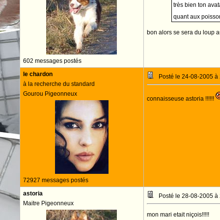
très bien ton avat
quant aux poisson
bon alors se sera du loup au 
602 messages postés
le chardon
Posté le 24-08-2005 à
à la recherche du standard
Gourou Pigeonneux
connaisseuse astoria !!!!!!
72927 messages postés
astoria
Posté le 28-08-2005 à
Maitre Pigeonneux
mon mari etait niçois!!!!!