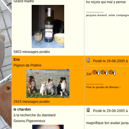
Grand maitre
ho niçois qui mal y pense
--------------------
jacques durand ,votre compagn
5803 messages postés
Eric
Posté le 29-08-2005 à
Pigeon de Platine
Joli
--------------------
Vive le poulet de Bresse !
2915 messages postés
le chardon
Posté le 29-08-2005 à
à la recherche du standard
Gourou Pigeonneux
magnifique ton avatar jacq