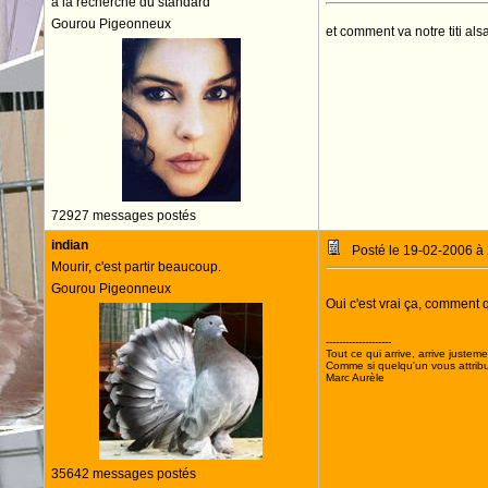
à la recherche du standard
Gourou Pigeonneux
et comment va notre titi al
72927 messages postés
indian
Posté le 19-02-2006 à
Mourir, c'est partir beaucoup.
Gourou Pigeonneux
Oui c'est vrai ça, comment 
--------------------
Tout ce qui arrive, arrive justeme
Comme si quelqu'un vous attribua
Marc Aurèle
35642 messages postés