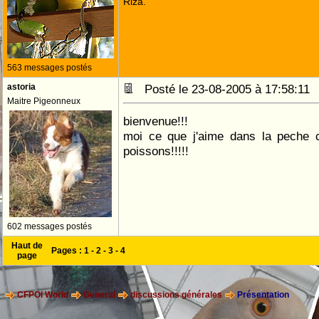
Riza.
563 messages postés
astoria
Posté le 23-08-2005 à 17:58:1
Maitre Pigeonneux
bienvenue!!!
moi ce que j'aime dans la peche c
poissons!!!!!
602 messages postés
Haut de
Pages :
1
-
2
-
3
-
4
page
CFPOI World
General
discussions générales
Présentation