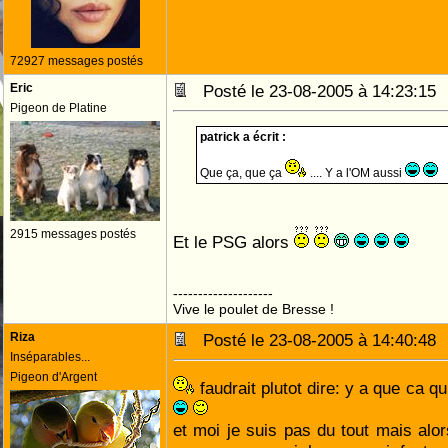
72927 messages postés
Eric
Posté le 23-08-2005 à 14:23:1
Pigeon de Platine
patrick a écrit :
Que ça, que ça
.... Y a l'OM aussi
2915 messages postés
Et le PSG alors
--------------------
Vive le poulet de Bresse !
Riza
Posté le 23-08-2005 à 14:40:4
Inséparables...
Pigeon d'Argent
faudrait plutot dire: y a que ca 
et moi je suis pas du tout mais alor