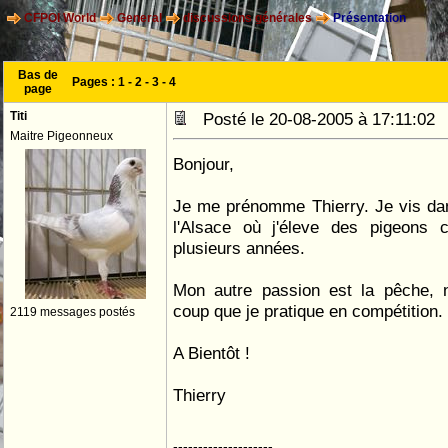
CFPOI World
General
discussions générales
Présentation
Bas de
Pages :
1
-
2
-
3
-
4
page
Titi
Posté le 20-08-2005 à 17:11:0
Maitre Pigeonneux
Bonjour,
Je me prénomme Thierry. Je vis dan
l'Alsace où j'éleve des pigeons c
plusieurs années.
Mon autre passion est la pêche,
coup que je pratique en compétition.
2119 messages postés
A Bientôt !
Thierry
--------------------