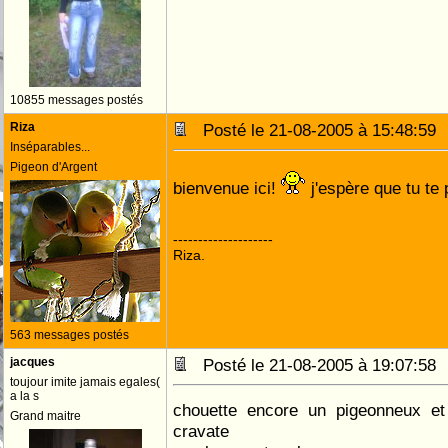
10855 messages postés
Riza
Posté le 21-08-2005 à 15:48:5
Inséparables...
Pigeon d'Argent
bienvenue ici!
j'espère que tu te 
--------------------
Riza.
563 messages postés
jacques
Posté le 21-08-2005 à 19:07:5
toujour imite jamais egales(
a la s
chouette encore un pigeonneux et e
Grand maitre
cravate