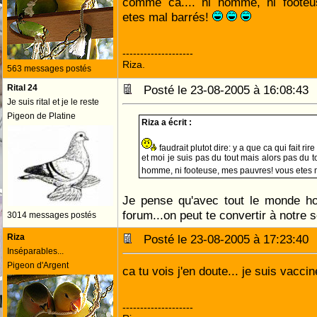
comme ca.... ni homme, ni foote
etes mal barrés!
--------------------
Riza.
563 messages postés
Rital 24
Posté le 23-08-2005 à 16:08:4
Je suis rital et je le reste
Pigeon de Platine
Riza a écrit :
faudrait plutot dire: y a que ca qui fait 
et moi je suis pas du tout mais alors pas du to
homme, ni footeuse, mes pauvres! vous etes 
Je pense qu'avec tout le monde h
forum...on peut te convertir à notre
3014 messages postés
Riza
Posté le 23-08-2005 à 17:23:4
Inséparables...
Pigeon d'Argent
ca tu vois j'en doute... je suis vacc
--------------------