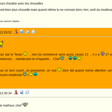
bours d'arabie avec les chouettes
e est bien plus chouette mais quand même tu ne connais donc rien, sorti du modén
es seront claires
 13:28:52
cer par le Texan
... moi j'ai commencé ainsi aussi, j'avais 13 ... il y a
27 
mencer) ... maintenant on m'appelle ... Chef
....
u as un bon coach, un passionné, un vrai
(bon fait quand meme attention ca
 encore modénisé
)
 13:30:34
de malheur, chef