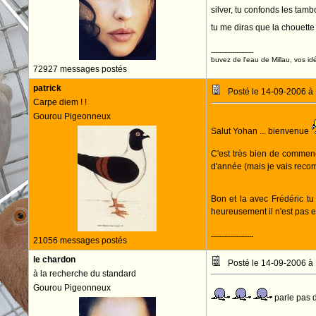
silver, tu confonds les tam
tu me diras que la chouett
--------------------
buvez de l'eau de Millau, vos idé
72927 messages postés
patrick
Posté le 14-09-2006 à
Carpe diem ! !
Gourou Pigeonneux
Salut Yohan ... bienvenue
C'est très bien de commen
d'année (mais je vais recom
Bon et la avec Frédéric t
heureusement il n'est pas
--------------------
21056 messages postés
le chardon
Posté le 14-09-2006 à
à la recherche du standard
Gourou Pigeonneux
parle pas 