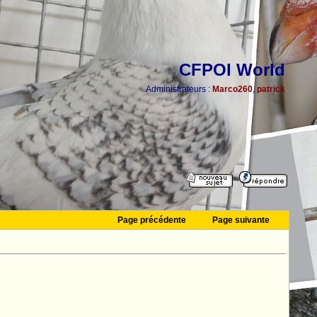
CFPOI World
Administrateurs :
Marco260
,
patrick
Page précédente
Page suivante