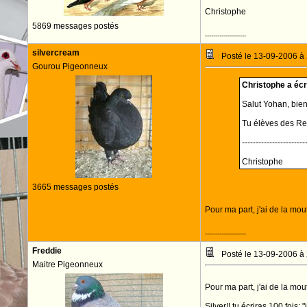
Christophe
5869 messages postés
--------------------
silvercream
Posté le 13-09-2006 à
Gourou Pigeonneux
Christophe a écri
Salut Yohan, bien
Tu élèves des Rex B
-----------------------
Christophe
3665 messages postés
Pour ma part, j'ai de la mo
--------------------
Freddie
Posté le 13-09-2006 à
Maitre Pigeonneux
Pour ma part, j'ai de la mo
Silver!! tu écriras 100 fois