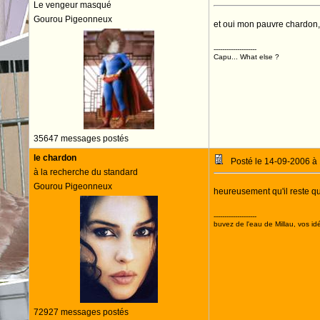
Le vengeur masqué
Gourou Pigeonneux
et oui mon pauvre chardon, 
--------------------
Capu... What else ?
35647 messages postés
le chardon
Posté le 14-09-2006 à
à la recherche du standard
Gourou Pigeonneux
heureusement qu'il reste q
--------------------
buvez de l'eau de Millau, vos idé
72927 messages postés