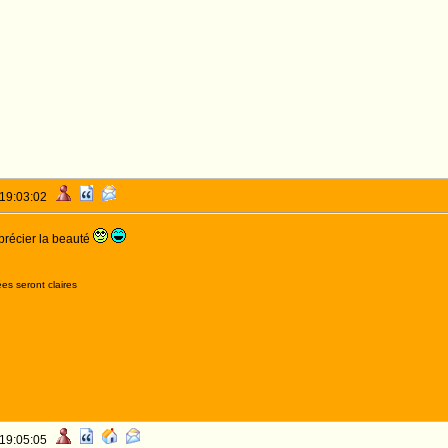
 19:03:02
précier la beauté
es seront claires
 19:05:05