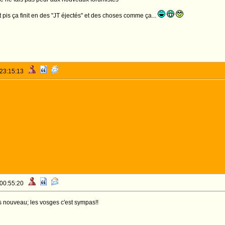
et pis ça finit en des "JT éjectés" et des choses comme ça...
 23:15:13
 00:55:20
is nouveau; les vosges c'est sympas!!