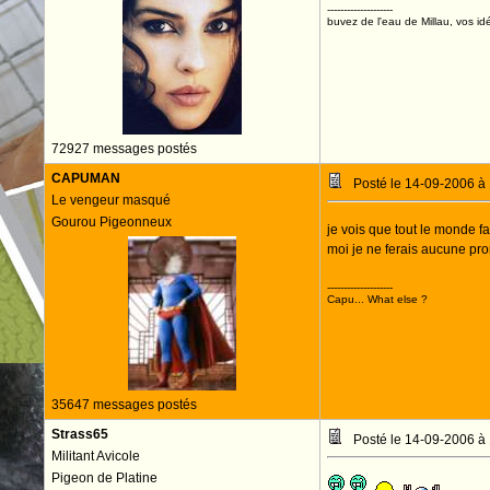
--------------------
buvez de l'eau de Millau, vos idé
72927 messages postés
CAPUMAN
Posté le 14-09-2006 à
Le vengeur masqué
Gourou Pigeonneux
je vois que tout le monde f
moi je ne ferais aucune pr
--------------------
Capu... What else ?
35647 messages postés
Strass65
Posté le 14-09-2006 à
Militant Avicole
Pigeon de Platine