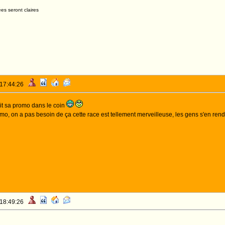
es seront claires
 17:44:26
ait sa promo dans le coin
omo, on a pas besoin de ça cette race est tellement merveilleuse, les gens s'en r
 18:49:26