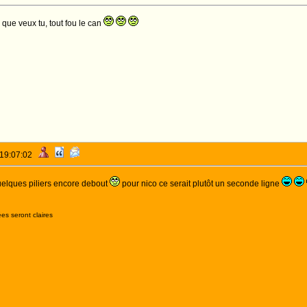
que veux tu, tout fou le can
 19:07:02
uelques piliers encore debout
pour nico ce serait plutôt un seconde ligne
es seront claires