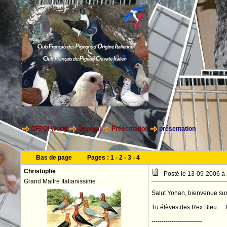
CFPOI World
General
Présentation
présentation
Bas de page
Pages :
1
-
2
-
3
-
4
Christophe
Posté le 13-09-2006 à
Grand Maitre Italianissime
Salut Yohan, bienvenue sur 
Tu élèves des Rex Bleu..... tr
-------------------------