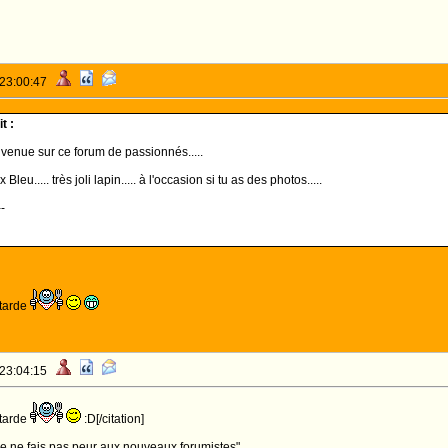
 23:00:47
t :
venue sur ce forum de passionnés.....
leu..... très joli lapin..... à l'occasion si tu as des photos.....
--
utarde
 23:04:15
utarde
:D[/citation]
: "je ne fais pas peur aux nouveaux forumistes"