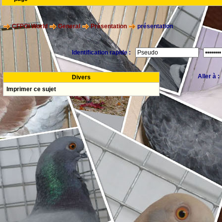
CFPOI World
General
Présentation
présentation
Identification rapide :
Aller à 
Divers
Imprimer ce sujet