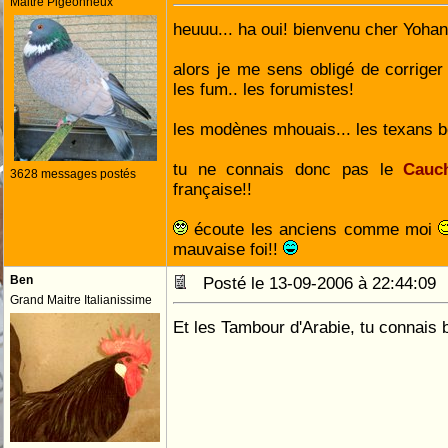
Maitre Pigeonneux
heuuu... ha oui! bienvenu cher Yoha
alors je me sens obligé de corriger
les fum.. les forumistes!
les modènes mhouais... les texans bo
tu ne connais donc pas le
3628 messages postés
française!!
écoute les anciens comme moi
mauvaise foi!!
Ben
Posté le 13-09-2006 à 22:44:0
Grand Maitre Italianissime
Et les
tu connais 