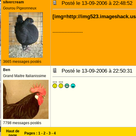
silvercream
Posté le 13-09-2006 à 22:48:5
Gourou Pigeonneux
[img=http://img523.imageshack.us
--------------------
3665 messages postés
Ben
Posté le 13-09-2006 à 22:50:3
Grand Maitre Italianissime
7798 messages postés
Haut de
Pages :
1
-
2
-
3
-
4
page