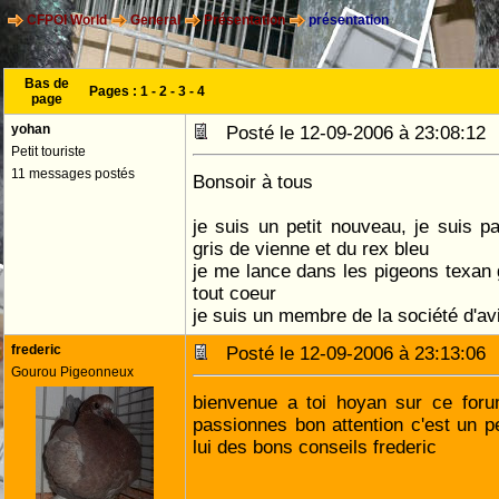
CFPOI World
General
Présentation
présentation
Bas de
Pages :
1
-
2
-
3
-
4
page
yohan
Posté le 12-09-2006 à 23:08:1
Petit touriste
11 messages postés
Bonsoir à tous
je suis un petit nouveau, je suis pa
gris de vienne et du rex bleu
je me lance dans les pigeons texan 
tout coeur
je suis un membre de la société d'av
frederic
Posté le 12-09-2006 à 23:13:0
Gourou Pigeonneux
bienvenue a toi hoyan sur ce foru
passionnes bon attention c'est un p
lui des bons conseils frederic