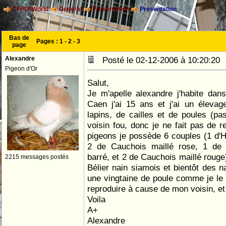
CFPOI World
General
Présentation
Présentation
Bas de
Pages :
1
-
2
-
3
page
Alexandre
Posté le 02-12-2006 à 10:20:2
Pigeon d'Or
Salut,
Je m'apelle alexandre j'habite dan
Caen j'ai 15 ans et j'ai un élevag
lapins, de cailles et de poules (p
voisin fou, donc je ne fait pas de r
pigeons je possède 6 couples (1 d'
2 de Cauchois maillé rose, 1 de
barré, et 2 de Cauchois maillé rouge)
2215 messages postés
Bélier nain siamois et bientôt des na
une vingtaine de poule comme je le d
reproduire à cause de mon voisin, et 
Voila
A+
Alexandre