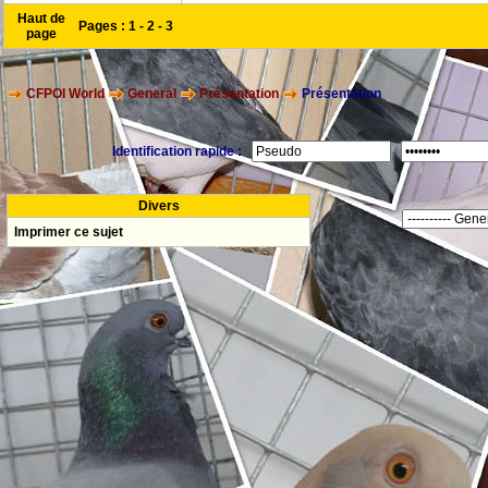
Haut de
Pages :
1
-
2
-
3
page
CFPOI World
General
Présentation
Présentation
Identification rapide :
Divers
Imprimer ce sujet