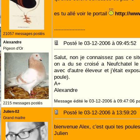
es tu allé voir le portail
http://ww
--------------------
21057 messages postés
Alexandre
Posté le 03-12-2006 à 09:45:5
Pigeon d'Or
Salut, non je connaissez pas ce site
on a du se croisé a Neufchatel le 
avec d'autre éleveur et j'était expos
poule).
A+
Alexandre
Message édité le 03-12-2006 à 09:47:06 p
2215 messages postés
Julien-02
Posté le 03-12-2006 à 13:59:2
Grand maitre
bienvenue Alex, c'est quoi tes poule
Julien