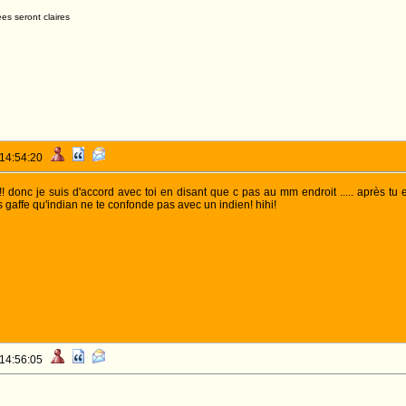
es seront claires
 14:54:20
!! donc je suis d'accord avec toi en disant que c pas au mm endroit ..... après tu
is gaffe qu'indian ne te confonde pas avec un indien! hihi!
 14:56:05