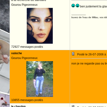
à la recherche du standard
Gourou Pigeonneux
ben justement la glac
--------------------
buvez de l'eau de Millau, vos idé
72927 messages postés
valoche
Posté le 26-07-2006 à
Gourou Pigeonneux
non je ne regarde pas ou t
10855 messages postés
le chardon