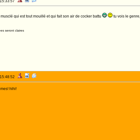
 15:33:57
musclé qui est tout mouillé et qui fait son air de cocker battu
tu vois le genre
es seront claires
 15:48:52
umes! hihi!