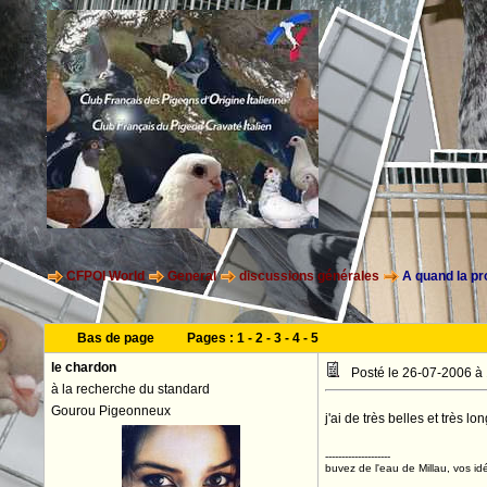
CFPOI World
General
discussions générales
A quand la pr
Bas de page
Pages :
1
-
2
-
3
-
4
-
5
le chardon
Posté le 26-07-2006 à
à la recherche du standard
Gourou Pigeonneux
j'ai de très belles et très 
--------------------
buvez de l'eau de Millau, vos idé