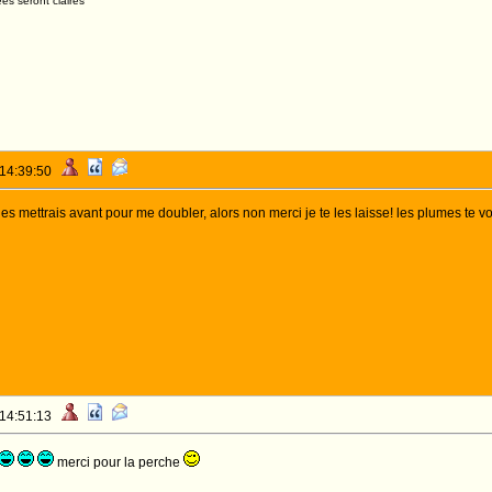
es seront claires
 14:39:50
 les mettrais avant pour me doubler, alors non merci je te les laisse! les plumes te von
 14:51:13
merci pour la perche