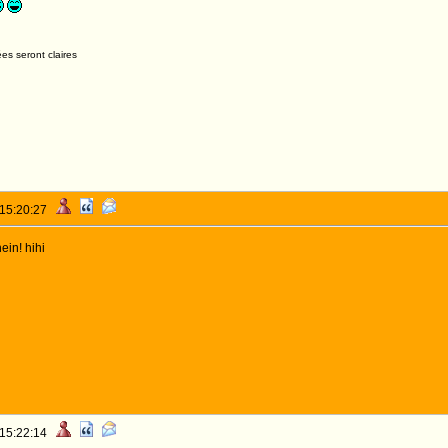
es seront claires
 15:20:27
ein! hihi
 15:22:14