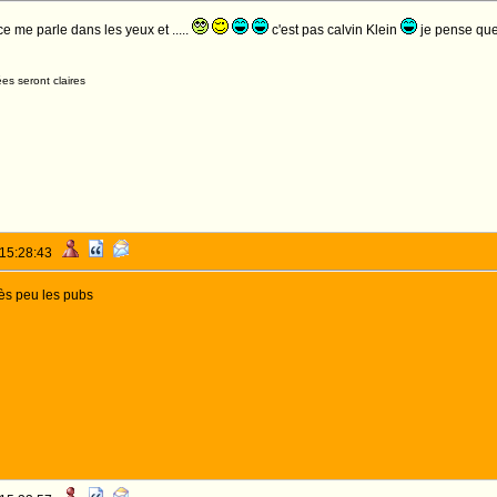
e me parle dans les yeux et .....
c'est pas calvin Klein
je pense que
es seront claires
 15:28:43
rès peu les pubs