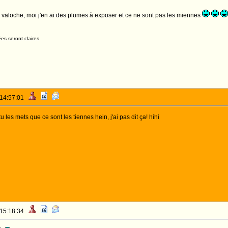
 valoche, moi j'en ai des plumes à exposer et ce ne sont pas les miennes
es seront claires
 14:57:01
u les mets que ce sont les tiennes hein, j'ai pas dit ça! hihi
 15:18:34