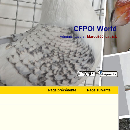
CFPOI World
Administrateurs :
Marco260
,
patrick
Page précédente
Page suivante