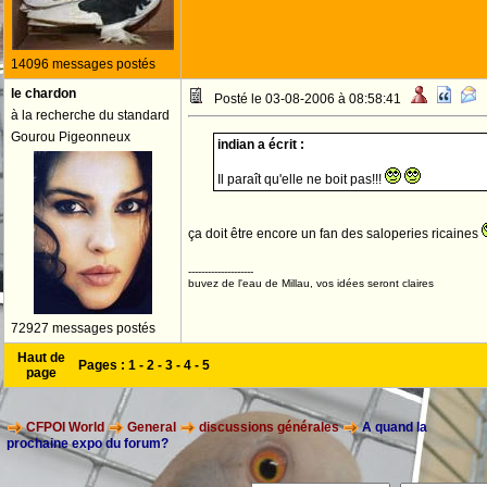
14096 messages postés
le chardon
Posté le 03-08-2006 à 08:58:41
à la recherche du standard
Gourou Pigeonneux
indian a écrit :
Il paraît qu'elle ne boit pas!!!
ça doit être encore un fan des saloperies ricaines
--------------------
buvez de l'eau de Millau, vos idées seront claires
72927 messages postés
Haut de
Pages :
1
-
2
-
3
-
4
-
5
page
CFPOI World
General
discussions générales
A quand la
prochaine expo du forum?