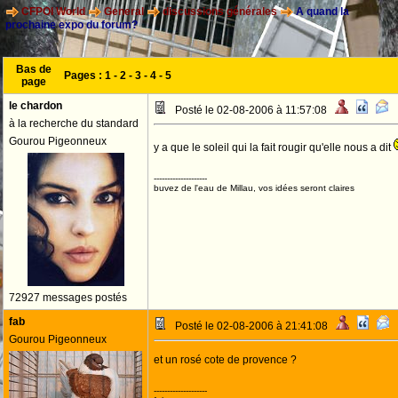
CFPOI World
General
discussions générales
A quand la
prochaine expo du forum?
Bas de
Pages :
1
-
2
-
3
-
4
-
5
page
le chardon
Posté le 02-08-2006 à 11:57:08
à la recherche du standard
Gourou Pigeonneux
y a que le soleil qui la fait rougir qu'elle nous a dit
--------------------
buvez de l'eau de Millau, vos idées seront claires
72927 messages postés
fab
Posté le 02-08-2006 à 21:41:08
Gourou Pigeonneux
et un rosé cote de provence ?
--------------------