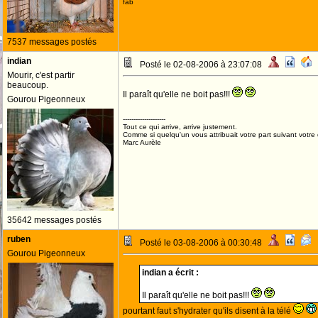
fab
7537 messages postés
indian
Posté le 02-08-2006 à 23:07:08
Mourir, c'est partir
beaucoup.
Il paraît qu'elle ne boit pas!!!
Gourou Pigeonneux
--------------------
Tout ce qui arrive, arrive justement.
Comme si quelqu'un vous attribuait votre part suivant votre
Marc Aurèle
35642 messages postés
ruben
Posté le 03-08-2006 à 00:30:48
Gourou Pigeonneux
indian a écrit :
Il paraît qu'elle ne boit pas!!!
pourtant faut s'hydrater qu'ils disent à la télé