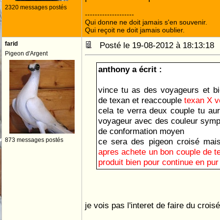
2320 messages postés
--------------------
Qui donne ne doit jamais s'en souvenir.
Qui reçoit ne doit jamais oublier.
farid
Posté le 19-08-2012 à 18:13:1
Pigeon d'Argent
anthony a écrit :
vince tu as des voyageurs et b
de texan et reaccouple
texan X v
cela te verra deux couple tu au
voyageur avec des couleur symp
de conformation moyen
873 messages postés
ce sera des pigeon croisé mais
apres achete un bon couple de t
produit bien pour continue en pu
je vois pas l'interet de faire du croisé