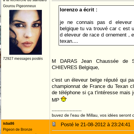
à la recherche du standard
Gourou Pigeonneux
lorenzo a écrit :
je ne connais pas d eleveur
belgique tu va trouvé car c est
d eleveur de race d ornement , e
texan....
72927 messages postés
M DARAS Jean Chaussée de St
CHIEVRES Belgique,
c'est un éleveur belge réputé qui p
championnat de France du Texan club
de téléphone si ça t'intéresse mais 
MP
--------------------
buvez de l'eau de Millau, vos idées seront c
isba86
Posté le 21-08-2012 à 23:24:4
Pigeon de Bronze