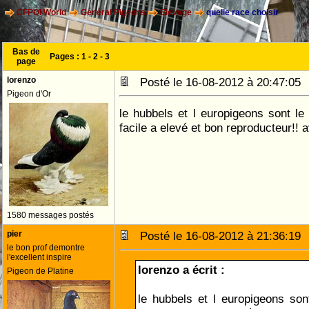
CFPOI World
Général Pigeons
Elevage
quelle race choisir
Bas de
Pages :
1
-
2
-
3
page
lorenzo
Posté le 16-08-2012 à 20:47:0
Pigeon d'Or
le hubbels et l europigeons sont l
facile a elevé et bon reproducteur!!
1580 messages postés
pier
Posté le 16-08-2012 à 21:36:1
le bon prof demontre
l'excellent inspire
lorenzo a écrit :
Pigeon de Platine
le hubbels et l europigeons so