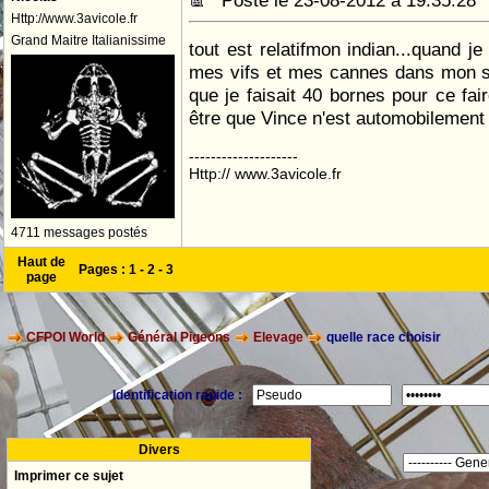
Posté le 23-08-2012 à 19:35:2
Http://www.3avicole.fr
Grand Maitre Italianissime
tout est relatifmon indian...quand j
mes vifs et mes cannes dans mon s
que je faisait 40 bornes pour ce faire
être que Vince n'est automobilement 
--------------------
Http:// www.3avicole.fr
4711 messages postés
Haut de
Pages :
1
-
2
-
3
page
CFPOI World
Général Pigeons
Elevage
quelle race choisir
Identification rapide :
Divers
Imprimer ce sujet