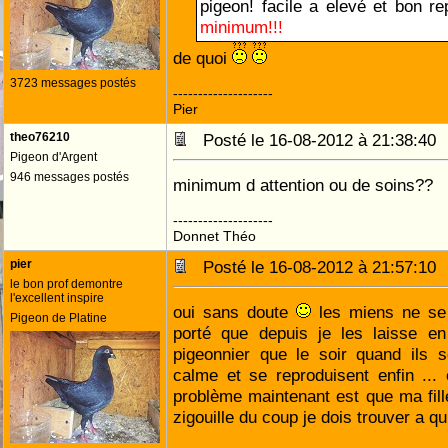
pigeon! facile a elevé et bon re
minimum!!!
de quoi
3723 messages postés
--------------------
Pier
theo76210
Posté le 16-08-2012 à 21:38:4
Pigeon d'Argent
946 messages postés
minimum d attention ou de soins??
--------------------
Donnet Théo
pier
Posté le 16-08-2012 à 21:57:1
le bon prof demontre
l'excellent inspire
oui sans doute
les miens ne se 
Pigeon de Platine
porté que depuis je les laisse en
pigeonnier que le soir quand ils s
calme et se reproduisent enfin ..
problème maintenant est que ma fill
zigouille du coup je dois trouver a qu