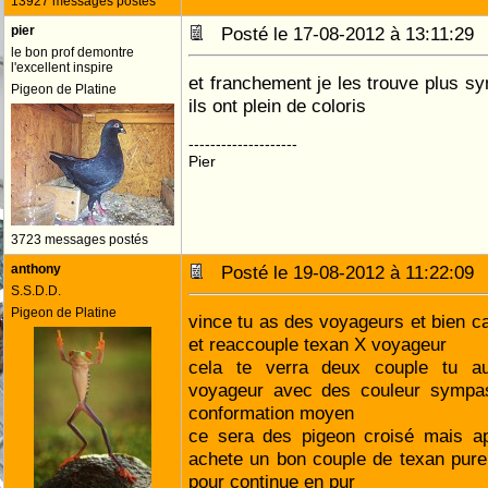
13927 messages postés
pier
Posté le 17-08-2012 à 13:11:2
le bon prof demontre
l'excellent inspire
et franchement je les trouve plus s
Pigeon de Platine
ils ont plein de coloris
--------------------
Pier
3723 messages postés
anthony
Posté le 19-08-2012 à 11:22:0
S.S.D.D.
Pigeon de Platine
vince tu as des voyageurs et bien c
et reaccouple texan X voyageur
cela te verra deux couple tu a
voyageur avec des couleur sympa
conformation moyen
ce sera des pigeon croisé mais ap
achete un bon couple de texan pure
pour continue en pur