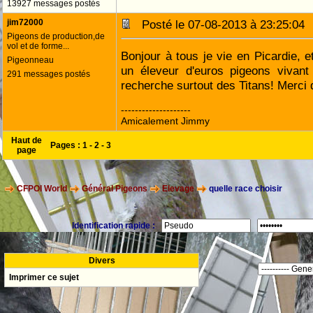
13927 messages postés
jim72000
Posté le 07-08-2013 à 23:25:0
Pigeons de production,de
vol et de forme...
Bonjour à tous je vie en Picardie, et
Pigeonneau
un éleveur d'euros pigeons vivant
291 messages postés
recherche surtout des Titans! Merci
--------------------
Amicalement Jimmy
Haut de
Pages :
1
-
2
-
3
page
CFPOI World
Général Pigeons
Elevage
quelle race choisir
Identification rapide :
Divers
Imprimer ce sujet