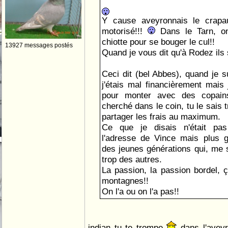
Y cause aveyronnais le crapa
motorisé!!!
Dans le Tarn, on
chiotte pour se bouger le cul!!
13927 messages postés
Quand je vous dit qu'à Rodez ils 
Ceci dit (bel Abbes), quand je s
j'étais mal financièrement mai
pour monter avec des copain
cherché dans le coin, tu le sais t
partager les frais au maximum.
Ce que je disais n'était pas
l'adresse de Vince mais plus g
des jeunes générations qui, me s
trop des autres.
La passion, la passion bordel, ç
montagnes!!
On l'a ou on l'a pas!!
indian tu te trompe
dans l'aveyr