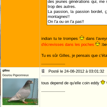
des jeunes générations qui, me s
trop des autres.
La passion, la passion bordel, ç
montagnes!!
On l'a ou on l'a pas!!
indian tu te trompes
dans l'aveyr
d'écrevisses dans les poches
:bed
Tu es sûr Gilles, je pensais que c'ét
--------------------
gillou
Posté le 24-08-2012 à 03:01:3
Gourou Pigeonneux
tous depend de qu'elle coin eddy
--------------------