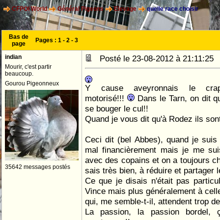
CFPOI World
Général Pigeons
Elevage
quelle race choisir
Bas de
Pages :
1
-
2
-
3
page
indian
Posté le 23-08-2012 à 21:11:2
Mourir, c'est partir
beaucoup.
Gourou Pigeonneux
Y cause aveyronnais le crapa
motorisé!!!
Dans le Tarn, on dit qu
se bouger le cul!!
Quand je vous dit qu'à Rodez ils sont
Ceci dit (bel Abbes), quand je suis 
mal financièrement mais je me su
avec des copains et on a toujours ch
35642 messages postés
sais très bien, à réduire et partager
Ce que je disais n'était pas particu
Vince mais plus généralement à cell
qui, me semble-t-il, attendent trop d
La passion, la passion bordel, 