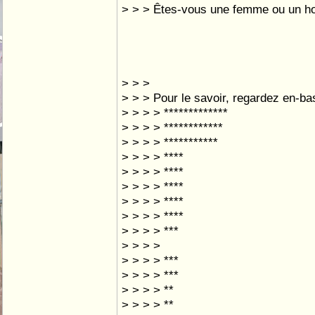
> > > Êtes-vous une femme ou un 
> > >
> > > Pour le savoir, regardez en-bas
> > > > *************
> > > > ************
> > > > ***********
> > > > ****
> > > > ****
> > > > ****
> > > > ****
> > > > ****
> > > > ***
> > > >
> > > > ***
> > > > ***
> > > > **
> > > > **