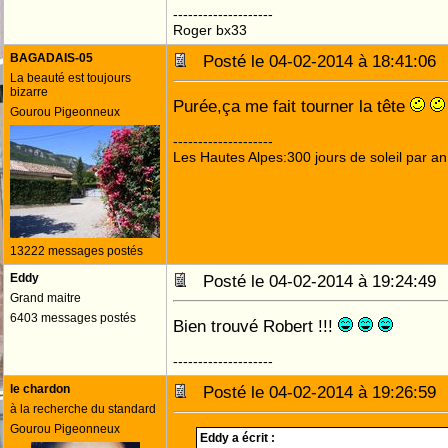
--------------------
Roger bx33
BAGADAIS-05
Posté le 04-02-2014 à 18:41:0
La beauté est toujours
bizarre
Purée,ça me fait tourner la tête
Gourou Pigeonneux
--------------------
Les Hautes Alpes:300 jours de soleil par an
13222 messages postés
Eddy
Posté le 04-02-2014 à 19:24:4
Grand maitre
6403 messages postés
Bien trouvé Robert !!!
--------------------
le chardon
Posté le 04-02-2014 à 19:26:5
à la recherche du standard
Gourou Pigeonneux
Eddy a écrit :