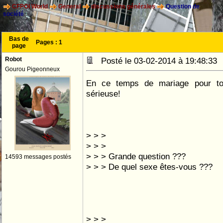
CFPOI World
General
discussions générales
Question de
société
Bas de
Pages :
1
page
Robot
Posté le 03-02-2014 à 19:48:3
Gourou Pigeonneux
En ce temps de mariage pour tou
sérieuse!
> > >
> > >
> > > Grande question ???
14593 messages postés
> > > De quel sexe êtes-vous ???
> > >