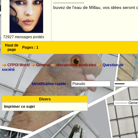
--------------------
buvez de l'eau de Millau, vos idées seront c
72927 messages postés
Haut de
Pages :
1
page
CFPOI World
General
discussions générales
Question de
société
Identification rapide :
Divers
Imprimer ce sujet