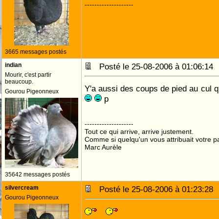
--------------------
3665 messages postés
indian
Posté le 25-08-2006 à 01:06:1
Mourir, c'est partir
beaucoup.
Y'a aussi des coups de pied au cul qu
Gourou Pigeonneux
p
--------------------
Tout ce qui arrive, arrive justement.
Comme si quelqu'un vous attribuait votre pa
Marc Aurèle
35642 messages postés
silvercream
Posté le 25-08-2006 à 01:23:2
Gourou Pigeonneux