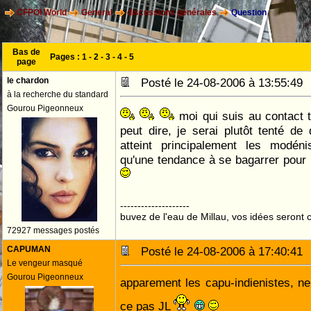
CFPOI World
General
discussions générales
Question
Bas de
Pages :
1
-
2
-
3
-
4
-
5
page
le chardon
Posté le 24-08-2006 à 13:55:4
à la recherche du standard
Gourou Pigeonneux
moi qui suis au contact t
peut dire, je serai plutôt tenté de 
atteint principalement les modén
qu'une tendance à se bagarrer pour
--------------------
buvez de l'eau de Millau, vos idées seront c
72927 messages postés
CAPUMAN
Posté le 24-08-2006 à 17:40:4
Le vengeur masqué
Gourou Pigeonneux
apparement les capu-indienistes, ne
ce pas JL