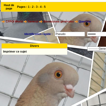
Haut de
Pages :
1
-
2
-
3
-
4
-
5
page
CFPOI World
General
discussions générales
Question
Identification rapide :
Divers
Imprimer ce sujet