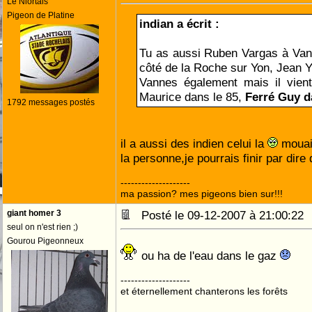
Le Niortais
Pigeon de Platine
indian a écrit :
Tu as aussi Ruben Vargas à Van
côté de la Roche sur Yon, Jean Y
Vannes également mais il vient
Maurice dans le 85,
Ferré Guy d
1792 messages postés
il a aussi des indien celui la
mouai
la personne,je pourrais finir par dir
--------------------
ma passion? mes pigeons bien sur!!!
giant homer 3
Posté le 09-12-2007 à 21:00:2
seul on n'est rien ;)
Gourou Pigeonneux
ou ha de l'eau dans le gaz
--------------------
et éternellement chanterons les forêts