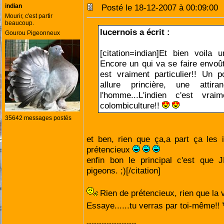
indian
Posté le 18-12-2007 à 00:09:0
Mourir, c'est partir
beaucoup.
lucernois a écrit :
Gourou Pigeonneux
[citation=indian]Et bien voila 
Encore un qui va se faire envoût
est vraiment particulier!! Un 
allure princière, une attira
l'homme...L'indien c'est vrai
colombiculture!!
35642 messages postés
et ben, rien que ça,a part ça les 
prétencieux
enfin bon le principal c'est que J
pigeons. ;)[/citation]
Rien de prétencieux, rien que la v
Essaye......tu verras par toi-même!!
--------------------