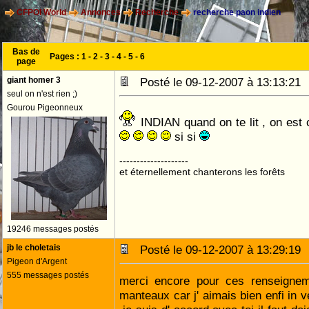
CFPOI World
Annonces
Recherche
recherche paon indien
Bas de
Pages :
1
-
2
-
3
-
4
-
5
-
6
page
giant homer 3
Posté le 09-12-2007 à 13:13:2
seul on n'est rien ;)
Gourou Pigeonneux
INDIAN quand on te lit , on est
si si
--------------------
et éternellement chanterons les forêts
19246 messages postés
jb le choletais
Posté le 09-12-2007 à 13:29:1
Pigeon d'Argent
555 messages postés
merci encore pour ces renseigne
manteaux car j' aimais bien enfi in v