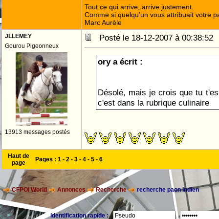
Tout ce qui arrive, arrive justement.
Comme si quelqu'un vous attribuait votre pa
Marc Aurèle
JLLEMEY
Posté le 18-12-2007 à 00:38:5
Gourou Pigeonneux
ory a écrit :
Désolé, mais je crois que tu t'
c'est dans la rubrique culinaire
13913 messages postés
Haut de
Pages :
1
-
2
-
3
-
4
-
5
-
6
page
CFPOI World
Annonces
Recherche
recherche paon indien
Identification rapide :