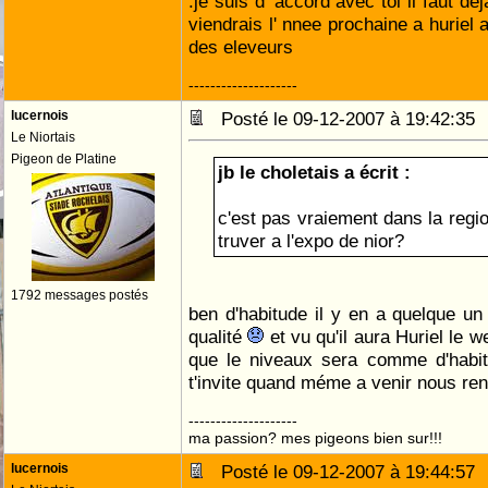
.je suis d' accord avec toi il faut de
viendrais l' nnee prochaine a huriel
des eleveurs
--------------------
lucernois
Posté le 09-12-2007 à 19:42:3
Le Niortais
Pigeon de Platine
jb le choletais a écrit :
c'est pas vraiement dans la regio
truver a l'expo de nior?
1792 messages postés
ben d'habitude il y en a quelque u
qualité
et vu qu'il aura Huriel le 
que le niveaux sera comme d'habi
t'invite quand méme a venir nous ren
--------------------
ma passion? mes pigeons bien sur!!!
lucernois
Posté le 09-12-2007 à 19:44:5