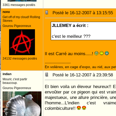
3361 messages postés
nono
Posté le 16-12-2007 à 13:15:5
Get off of my cloud! Rolling
Stones
JLLEMEY a écrit :
Gourou Pigeonneux
c'est le meilleur ???
Il est Carré au moins.....!
24132 messages postés
--------------------
En volières, en cage d'expo, au nid, aux peti
indian
Posté le 16-12-2007 à 23:39:5
Mourir, c'est partir
beaucoup.
Et bien voila un éleveur heureux!! E
Gourou Pigeonneux
envoûter par ce pigeon qui est vraim
majestueux, une allure princière, une
l'homme...L'indien c'est vra
colombiculture!!