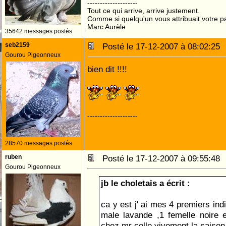
--------------------
Tout ce qui arrive, arrive justement.
Comme si quelqu'un vous attribuait votre pa
Marc Aurèle
35642 messages postés
seb2159
Posté le 17-12-2007 à 08:02:2
Gourou Pigeonneux
bien dit !!!!
--------------------
28570 messages postés
ruben
Posté le 17-12-2007 à 09:55:4
Gourou Pigeonneux
jb le choletais a écrit :
ca y est j' ai mes 4 premiers ind
male lavande ,1 femelle noire 
chez mr colle vivement la saison