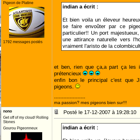
Pigeon de Platine
indian a écrit :
Et bien voila un éleveur heureu
se faire envoûter par ce pige
particulier!! Un port majestueux,
une attirance naturelle vers l'h
1792 messages postés
vraiment l'aristo de la colombicul
et ben, rien que ça,a part ça les 
prétencieux
enfin bon le principal c'est que J
pigeons.
--------------------
ma passion? mes pigeons bien sur!!!
nono
Posté le 17-12-2007 à 19:28:1
Get off of my cloud! Rolling
Stones
indian a écrit :
Gourou Pigeonneux