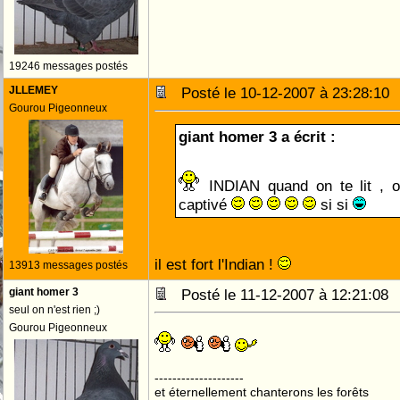
19246 messages postés
JLLEMEY
Posté le 10-12-2007 à 23:28:1
Gourou Pigeonneux
giant homer 3 a écrit :
INDIAN quand on te lit , 
captivé
si si
il est fort l'Indian !
13913 messages postés
giant homer 3
Posté le 11-12-2007 à 12:21:0
seul on n'est rien ;)
Gourou Pigeonneux
--------------------
et éternellement chanterons les forêts