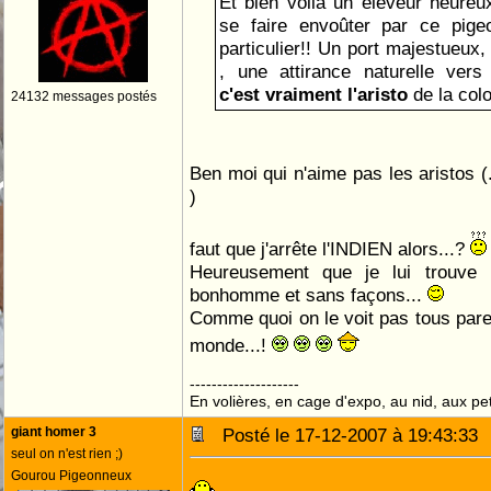
Et bien voila un éleveur heureu
se faire envoûter par ce pige
particulier!! Un port majestueux
, une attirance naturelle vers
c'est vraiment l'aristo
de la col
24132 messages postés
Ben moi qui n'aime pas les aristos (.
)
faut que j'arrête l'INDIEN alors...?
Heureusement que je lui trouve 
bonhomme et sans façons...
Comme quoi on le voit pas tous parei
monde...!
--------------------
En volières, en cage d'expo, au nid, aux peti
giant homer 3
Posté le 17-12-2007 à 19:43:3
seul on n'est rien ;)
Gourou Pigeonneux