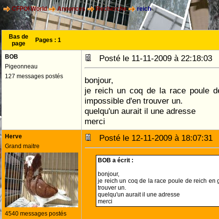
CFPOI World
Annonces
Recherche
reich
Bas de
Pages :
1
page
BOB
Posté le 11-11-2009 à 22:18:0
Pigeonneau
127 messages postés
bonjour,
je reich un coq de la race poule d
impossible d'en trouver un.
quelqu'un aurait il une adresse
merci
Herve
Posté le 12-11-2009 à 18:07:3
Grand maitre
BOB a écrit :
bonjour,
je reich un coq de la race poule de reich en
trouver un.
quelqu'un aurait il une adresse
merci
4540 messages postés