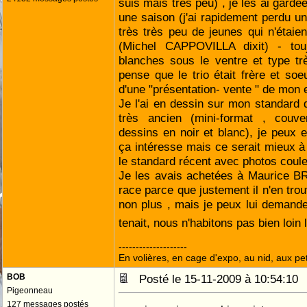
suis mais très peu) , je les ai gard
une saison (j'ai rapidement perdu un
très très peu de jeunes qui n'étai
(Michel CAPPOVILLA dixit) - tou
blanches sous le ventre et type tr
pense que le trio était frère et soeu
d'une "présentation- vente " de mon 
Je l'ai en dessin sur mon standard 
très ancien (mini-format , couve
dessins en noir et blanc), je peux 
ça intéresse mais ce serait mieux à
le standard récent avec photos coule
Je les avais achetées à Maurice B
race parce que justement il n'en trou
non plus , mais je peux lui demander
tenait, nous n'habitons pas bien loin 
--------------------
En volières, en cage d'expo, au nid, aux peti
BOB
Posté le 15-11-2009 à 10:54:1
Pigeonneau
127 messages postés