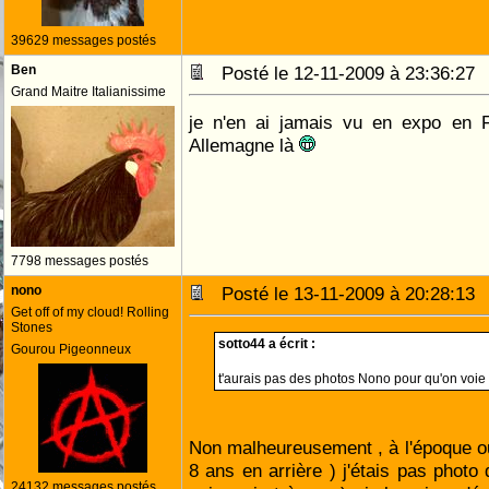
39629 messages postés
Ben
Posté le 12-11-2009 à 23:36:2
Grand Maitre Italianissime
je n'en ai jamais vu en expo en Fr
Allemagne là
7798 messages postés
nono
Posté le 13-11-2009 à 20:28:1
Get off of my cloud! Rolling
Stones
sotto44 a écrit :
Gourou Pigeonneux
t'aurais pas des photos Nono pour qu'on voi
Non malheureusement , à l'époque ou 
8 ans en arrière ) j'étais pas photo 
24132 messages postés