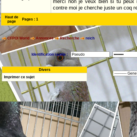
merci non je veux bien si tu peux
contre moi je cherche juste un coq r
Haut de
Pages :
1
page
CFPOI World
Annonces
Recherche
reich
Identification rapide :
Divers
Imprimer ce sujet