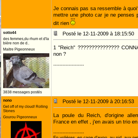
Je connais pas sa ressemble à quoi
mettre une photo car je ne penses p
dit rien
sotto44
Posté le 12-11-2009 à 18:15:5
des femmes,du rhum et d'la
bière non de d..
1 "Reich" ??????????????? CONNA
Maitre Pigeonneux
non ?
--------------------
3838 messages postés
nono
Posté le 12-11-2009 à 20:16:5
Get off of my cloud! Rolling
Stones
La poule du Reich, d'origine all
Gourou Pigeonneux
France en effet , j'en avais un trio e
--------------------
En volières, en cage d'expo, au nid, aux peti