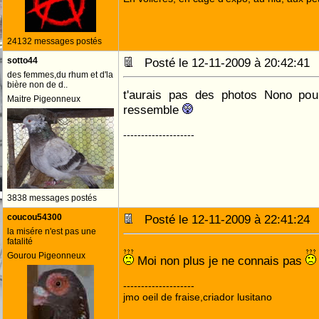
24132 messages postés
sotto44
Posté le 12-11-2009 à 20:42:4
des femmes,du rhum et d'la
bière non de d..
t'aurais pas des photos Nono pou
Maitre Pigeonneux
ressemble
--------------------
3838 messages postés
coucou54300
Posté le 12-11-2009 à 22:41:2
la misére n'est pas une
fatalité
Gourou Pigeonneux
Moi non plus je ne connais pas
--------------------
jmo oeil de fraise,criador lusitano