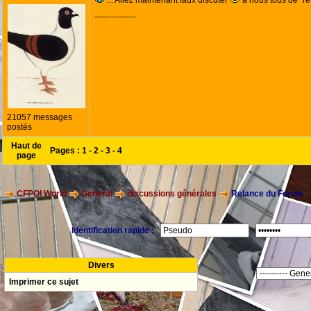
... Allez maintenant faux discuter
à nous tous de "re
--------------------
21057 messages
postés
Haut de
Pages :
1
-
2
-
3
-
4
page
CFPOI World
General
discussions générales
Relance du Forum
Identification rapide :
Divers
Imprimer ce sujet