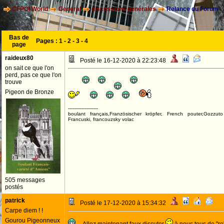
CFPOI World
General
discussions générales
Relance du Forum
Bas de
Pages :
1
-
2
-
3
-
4
page
raideux80
Posté le 16-12-2020 à 22:23:48
on sait ce que l'on
perd, pas ce que l'on
trouve
Pigeon de Bronze
--------------------
boulant français,Französischer kröpfer, French pouter,Gozzut
Francuski, francouzsky volac
505 messages
postés
patrick
Posté le 17-12-2020 à 15:34:32
Carpe diem ! !
Gourou Pigeonneux