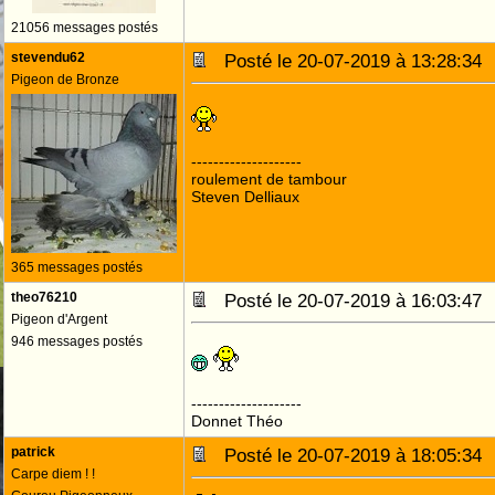
21056 messages postés
stevendu62
Posté le 20-07-2019 à 13:28:3
Pigeon de Bronze
--------------------
roulement de tambour
Steven Delliaux
365 messages postés
theo76210
Posté le 20-07-2019 à 16:03:4
Pigeon d'Argent
946 messages postés
--------------------
Donnet Théo
patrick
Posté le 20-07-2019 à 18:05:3
Carpe diem ! !