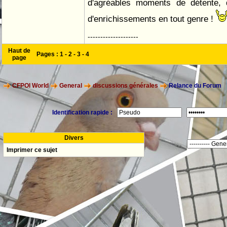
d'agréables moments de détente, 
d'enrichissements en tout genre !
--------------------
Haut de
Pages :
1
-
2
-
3
-
4
page
CFPOI World
General
discussions générales
Relance du Forum
Identification rapide :
Divers
Imprimer ce sujet