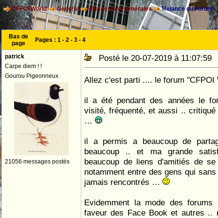
CFPOI World
General
discussions générales
Relance du Forum
Bas de
Pages :
1
-
2
-
3
-
4
page
patrick
Posté le 20-07-2019 à 11:07:5
Carpe diem ! !
Gourou Pigeonneux
Allez c'est parti .... le forum "CFPO
il a été pendant des années le fo
visité, fréquenté, et aussi .. critiqué
…
il a permis a beaucoup de partage
beaucoup .. et ma grande satisf
beaucoup de liens d'amitiés de se 
21056 messages postés
notamment entre des gens qui sans 
jamais rencontrés …
Evidemment la mode des forums 
faveur des Face Book et autres .. 