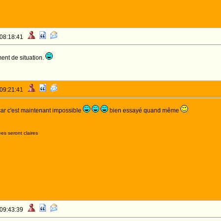
 08:18:41
ment de situation.
 09:21:41
car c'est maintenant impossible
bien essayé quand même
es seront claires
 09:43:39