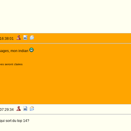
 16:38:01
sages, mon indian
es seront claires
 07:29:34
 qui sort du top 14?