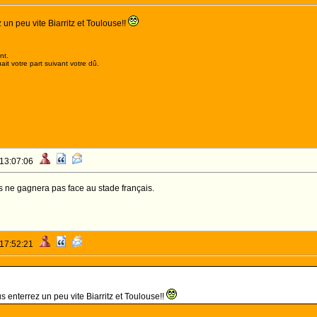
un peu vite Biarritz et Toulouse!!
nt.
it votre part suivant votre dû.
 13:07:06
s ne gagnera pas face au stade français.
 17:52:21
s enterrez un peu vite Biarritz et Toulouse!!