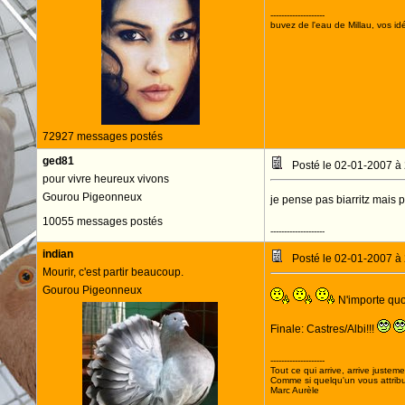
--------------------
buvez de l'eau de Millau, vos idé
72927 messages postés
ged81
Posté le 02-01-2007 à
pour vivre heureux vivons
Gourou Pigeonneux
je pense pas biarritz mais pl
10055 messages postés
--------------------
indian
Posté le 02-01-2007 à
Mourir, c'est partir beaucoup.
Gourou Pigeonneux
N'importe quoi
Finale: Castres/Albi!!!
--------------------
Tout ce qui arrive, arrive justeme
Comme si quelqu'un vous attribua
Marc Aurèle