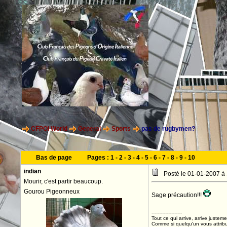
CFPOI World
General
Sports
pas de rugbymen?
Bas de page
Pages :
1
-
2
-
3
-
4
-
5
-
6
-
7
-
8
-
9
-
10
indian
Posté le 01-01-2007 à
Mourir, c'est partir beaucoup.
Gourou Pigeonneux
Sage précaution!!!
--------------------
Tout ce qui arrive, arrive justeme
Comme si quelqu'un vous attribua