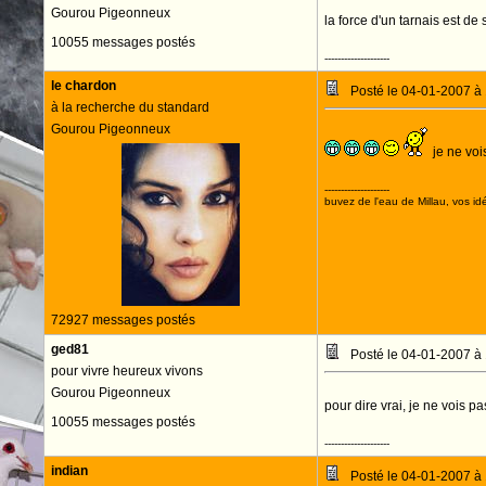
Gourou Pigeonneux
la force d'un tarnais est de 
10055 messages postés
--------------------
le chardon
Posté le 04-01-2007 à
à la recherche du standard
Gourou Pigeonneux
je ne voi
--------------------
buvez de l'eau de Millau, vos idé
72927 messages postés
ged81
Posté le 04-01-2007 à
pour vivre heureux vivons
Gourou Pigeonneux
pour dire vrai, je ne vois p
10055 messages postés
--------------------
indian
Posté le 04-01-2007 à