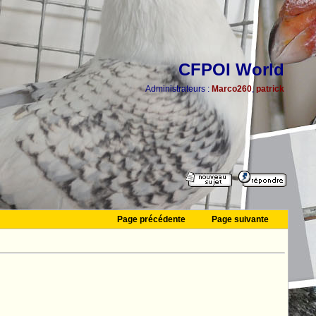
CFPOI World
Administrateurs :
Marco260
,
patrick
Page précédente
Page suivante