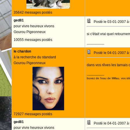
35642 messages postés
ged81
Posté le 03-01-2007 à
pour vivre heureux vivons
Gourou Pigeonneux
si c'était vrai quel retourne
10055 messages postés
--------------------
le chardon
Posté le 04-01-2007 à
à la recherche du standard
Gourou Pigeonneux
dans vos rêves les tarnais 
--------------------
buvez de l'eau de Millau, vos idé
72927 messages postés
ged81
Posté le 04-01-2007 à
pour vivre heureux vivons