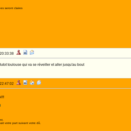
es seront claires
 20:33:38
utot toulouse qui va se réveiller et aller jusqu'au bout
 22:47:02
!!!
nt.
it votre part suivant votre dû.