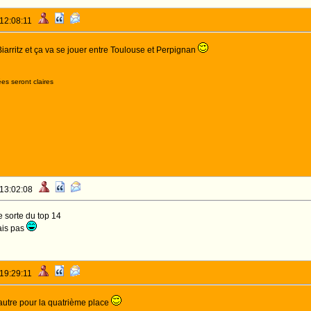
 12:08:11
iarritz et ça va se jouer entre Toulouse et Perpignan
es seront claires
 13:02:08
 sorte du top 14
ais pas
 19:29:11
'autre pour la quatrième place