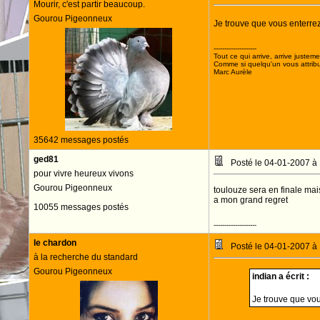
Mourir, c'est partir beaucoup.
Gourou Pigeonneux
Je trouve que vous enterrez 
--------------------
Tout ce qui arrive, arrive justeme
Comme si quelqu'un vous attribua
Marc Aurèle
35642 messages postés
ged81
Posté le 04-01-2007 à
pour vivre heureux vivons
Gourou Pigeonneux
toulouze sera en finale mai
a mon grand regret
10055 messages postés
--------------------
le chardon
Posté le 04-01-2007 à
à la recherche du standard
Gourou Pigeonneux
indian a écrit :
Je trouve que vou