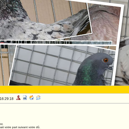
 16:29:18
nt.
it votre part suivant votre dû.