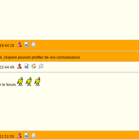
 19:44:16
il, j'espere pouvoir profiter de vos connaissance
 22:44:49
r le forum
 21:51:55