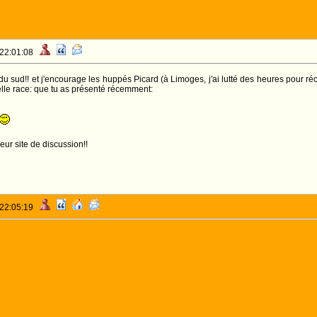
 22:01:08
d du sud!! et j'encourage les huppés Picard (à Limoges, j'ai lutté des heures pour r
elle race: que tu as présenté récemment:
eur site de discussion!!
 22:05:19