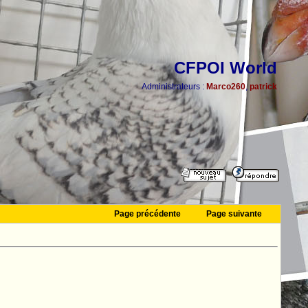
CFPOI World
Administrateurs :
Marco260
,
patrick
Page précédente
Page suivante