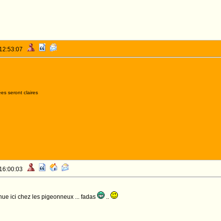
 12:53:07
es seront claires
 16:00:03
nue ici chez les pigeonneux ... fadas
..