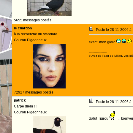
5655 messages postés
le chardon
Posté le 28-11-2006 à
à la recherche du standard
Gourou Pigeonneux
exact, mon giero
--------------------
buvez de l'eau de Millau, vos idé
72927 messages postés
patrick
Posté le 28-11-2006 à
Carpe diem ! !
Gourou Pigeonneux
Salut Tigrou
... bienve
--------------------