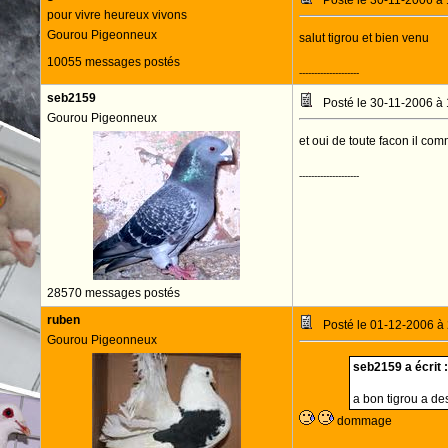
Posté le 30-11-2006 à
pour vivre heureux vivons
Gourou Pigeonneux
salut tigrou et bien venu
10055 messages postés
--------------------
seb2159
Posté le 30-11-2006 à
Gourou Pigeonneux
et oui de toute facon il co
--------------------
28570 messages postés
ruben
Posté le 01-12-2006 à
Gourou Pigeonneux
seb2159 a écrit :
a bon tigrou a de
dommage