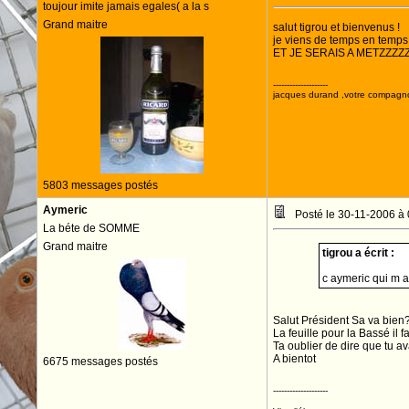
toujour imite jamais egales( a la s
Grand maitre
salut tigrou et bienvenus !
je viens de temps en temps s
ET JE SERAIS A METZZZZ
--------------------
jacques durand ,votre compagn
5803 messages postés
Aymeric
Posté le 30-11-2006 à
La béte de SOMME
Grand maitre
tigrou a écrit :
c aymeric qui m a 
Salut Président Sa va bien
La feuille pour la Bassé il 
Ta oublier de dire que tu a
A bientot
6675 messages postés
--------------------