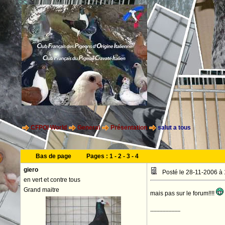
CFPOI World
General
Présentation
salut a tous
Bas de page
Pages :
1
-
2
-
3
-
4
giero
Posté le 28-11-2006 à
en vert et contre tous
Grand maitre
mais pas sur le forum!!!!
--------------------