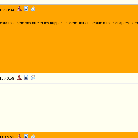
 15:58:34
ard mon pere vas arreter les hupper il espere finir en beaute a metz et apres il ar
 16:40:58