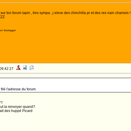
ur ton forum lapin , tres sympa , j eleve des chinchilla pr et des rex nain chamois !
ZZZ
on fromager
 09:42:27
filé l'adresse du forum
??
faut la renvoyer quand?
vait des huppé Picard