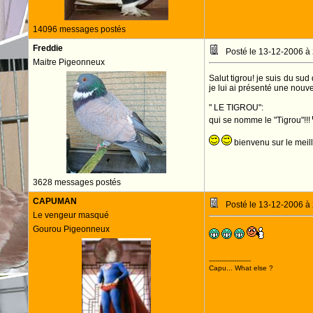
14096 messages postés
Freddie
Posté le 13-12-2006 à
Maitre Pigeonneux
Salut tigrou! je suis du su
je lui ai présenté une nouv
" LE TIGROU":
qui se nomme le "Tigrou"!!!
bienvenu sur le meill
3628 messages postés
CAPUMAN
Posté le 13-12-2006 à
Le vengeur masqué
Gourou Pigeonneux
--------------------
Capu... What else ?