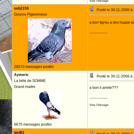
Vive l'élevage
seb2159
Posté le 30-11-2006 à
Gourou Pigeonneux
a bon tigrou a des huppe pic
--------------------
28570 messages postés
Aymeric
Posté le 30-11-2006 à
La béte de SOMME
Grand maitre
a bon il arrete???
--------------------
Vive l'élevage
6675 messages postés
ged81