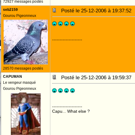
72927 messages postés
seb2159
Posté le 25-12-2006 à 19:37:5
Gourou Pigeonneux
--------------------
28570 messages postés
CAPUMAN
Posté le 25-12-2006 à 19:59:3
Le vengeur masqué
Gourou Pigeonneux
--------------------
Capu... What else ?