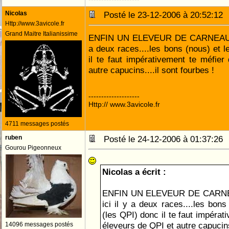
Nicolas
Posté le 23-12-2006 à 20:52:1
Http://www.3avicole.fr
Grand Maitre Italianissime
ENFIN UN ELEVEUR DE CARNEAU ! Bo
a deux races....les bons (nous) et l
il te faut impérativement te méfie
autre capucins....il sont fourbes !
--------------------
Http:// www.3avicole.fr
4711 messages postés
ruben
Posté le 24-12-2006 à 01:37:2
Gourou Pigeonneux
Nicolas a écrit :
ENFIN UN ELEVEUR DE CARNEAU
ici il y a deux races....les bons
(les QPI) donc il te faut impérat
éleveurs de QPI et autre capucins.
14096 messages postés