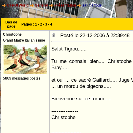
CFPOI World
General
Présentation
salut a tous
Bas de
Pages :
1
-
2
-
3
-
4
page
Christophe
Posté le 22-12-2006 à 22:39:4
Grand Maitre Italianissime
Salut Tigrou......
Tu me connais bien.... Christophe
Bray.....
5869 messages postés
et oui ... ce sacré Gaillard..... Juge 
... un mordu de pigeons.....
Bienvenue sur ce forum.....
---------------
Christophe
--------------------