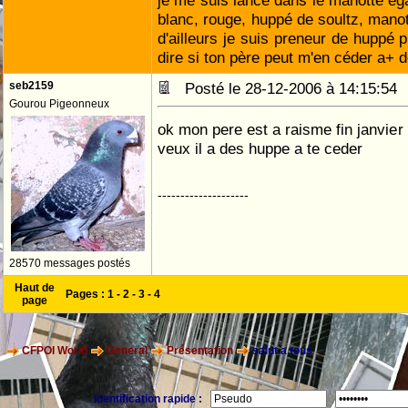
je me suis lancé dans le manotte ég
blanc, rouge, huppé de soultz, manot
d'ailleurs je suis preneur de huppé 
dire si ton père peut m'en céder a+ do
seb2159
Posté le 28-12-2006 à 14:15:5
Gourou Pigeonneux
ok mon pere est a raisme fin janvier t
veux il a des huppe a te ceder
--------------------
28570 messages postés
Haut de
Pages :
1
-
2
-
3
-
4
page
CFPOI World
General
Présentation
salut a tous
Identification rapide :