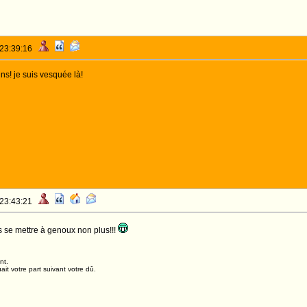
 23:39:16
ins! je suis vesquée là!
 23:43:21
 se mettre à genoux non plus!!!
nt.
it votre part suivant votre dû.