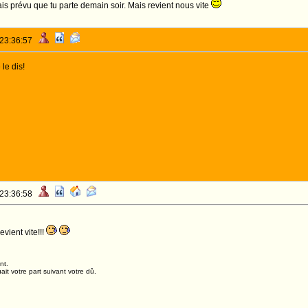
is prévu que tu parte demain soir. Mais revient nous vite
 23:36:57
 le dis!
 23:36:58
vient vite!!!
nt.
it votre part suivant votre dû.