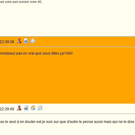
it votre part suivant votre dû.
 22:39:38
onnaissez pas en vrai que vous dites ça! hihi!
 22:39:49
as le seul à en douter est je suis sur que d'autre le pense aussi mais qui ne le dis