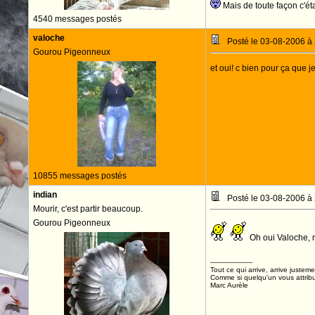
Mais de toute façon c'éta
4540 messages postés
valoche
Posté le 03-08-2006 à
Gourou Pigeonneux
et oui! c bien pour ça que je
10855 messages postés
indian
Posté le 03-08-2006 à
Mourir, c'est partir beaucoup.
Gourou Pigeonneux
Oh oui Valoche, re
--------------------
Tout ce qui arrive, arrive justeme
Comme si quelqu'un vous attribua
Marc Aurèle