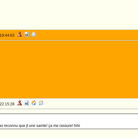
 19:44:03
 22:15:28
as reconnu que jt une sainte! ça me rassure! hihi