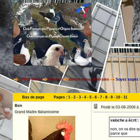
CFPOI World
General
discussions générales
Soyez sages ! 
Bas de page
Pages :
1
-
2
-
3
-
4
-
5
-
6
-
7
-
8
-
9
-
10
-
11
Ben
Posté le 03-08-2006 à
Grand Maitre Italianissime
valoche a écrit :
non, on va dire que
parce que
peur d