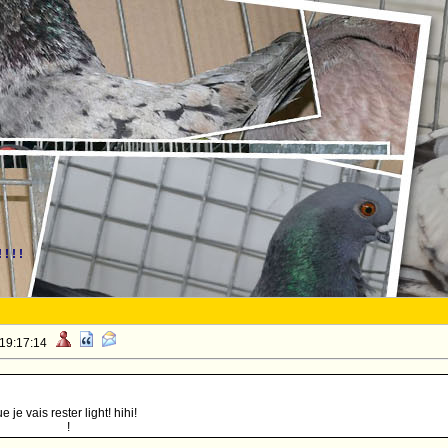
! ! !
 19:17:14
 je vais rester light! hihi!
u chef! pffff
!