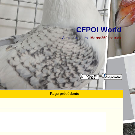
CFPOI World
Administrateurs :
Marco260
,
patrick
Page précédente