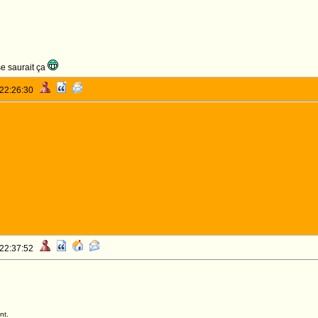
e saurait ça
 22:26:30
 22:37:52
nt.