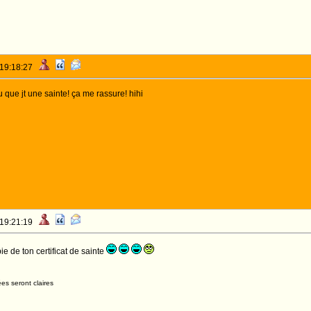
 19:18:27
 que jt une sainte! ça me rassure! hihi
 19:21:19
e de ton certificat de sainte
es seront claires