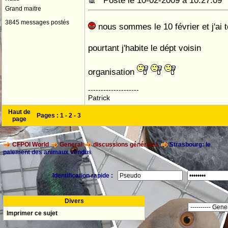
Posté le 10-02-2009 à 10:27:0
Grand maitre
3845 messages postés
nous sommes le 10 février et j'ai 
pourtant j'habite le dépt voisin
organisation
--------------------
Patrick
Haut de
Pages :
1
-
2
-
3
page
CFPOI World
General
discussions générales
Strasbourg: le
paiement des animaux vendus
Identification rapide :
Divers
Imprimer ce sujet