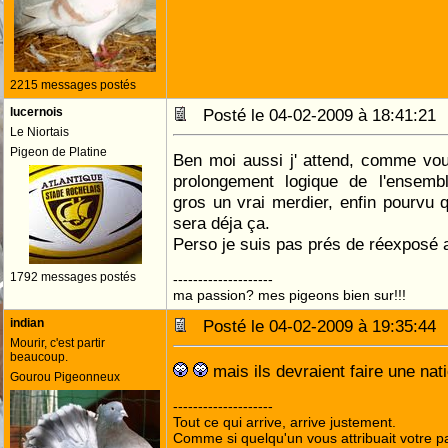
2215 messages postés
lucernois
Posté le 04-02-2009 à 18:41:2
Le Niortais
Pigeon de Platine
Ben moi aussi j' attend, comme vou
prolongement logique de l'ensembl
gros un vrai merdier, enfin pourvu q
sera déja ça.
Perso je suis pas prés de réexposé 
1792 messages postés
--------------------
ma passion? mes pigeons bien sur!!!
indian
Posté le 04-02-2009 à 19:35:4
Mourir, c'est partir
beaucoup.
mais ils devraient faire une nati
Gourou Pigeonneux
--------------------
Tout ce qui arrive, arrive justement.
Comme si quelqu'un vous attribuait votre pa