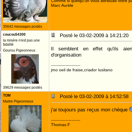
Comme si quelqu'un vous attribuait votre pa
Marc Aurèle
35642 messages postés
coucou54300
Posté le 03-02-2009 à 14:21:2
la misére n'est pas une
fatalité
Il semblent en effet qu'ils ai
Gourou Pigeonneux
d'organisation
--------------------
jmo oeil de fraise,criador lusitano
39629 messages postés
TOM
Posté le 03-02-2009 à 14:52:5
Maitre Pigeonneux
j'ai toujours pas reçus mon chèque
--------------------
Thomas.F