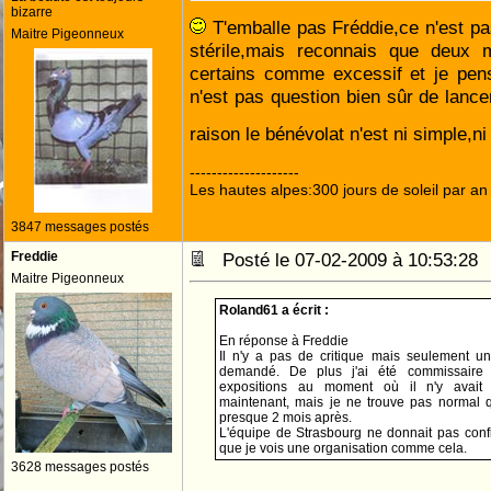
bizarre
T'emballe pas Fréddie,ce n'est pa
Maitre Pigeonneux
stérile,mais reconnais que deux 
certains comme excessif et je pens
n'est pas question bien sûr de lance
raison le bénévolat n'est ni simple,ni
--------------------
Les hautes alpes:300 jours de soleil par an
3847 messages postés
Freddie
Posté le 07-02-2009 à 10:53:2
Maitre Pigeonneux
Roland61 a écrit :
En réponse à Freddie
Il n'y a pas de critique mais seulement u
demandé. De plus j'ai été commissaire 
expositions au moment où il n'y avait 
maintenant, mais je ne trouve pas normal 
presque 2 mois après.
L'équipe de Strasbourg ne donnait pas confi
que je vois une organisation comme cela.
3628 messages postés