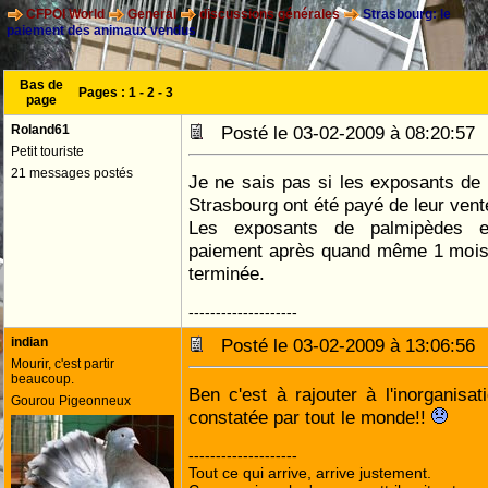
CFPOI World
General
discussions générales
Strasbourg: le
paiement des animaux vendus
Bas de
Pages :
1
-
2
-
3
page
Roland61
Posté le 03-02-2009 à 08:20:5
Petit touriste
21 messages postés
Je ne sais pas si les exposants de
Strasbourg ont été payé de leur vent
Les exposants de palmipèdes et
paiement après quand même 1 mois 
terminée.
--------------------
indian
Posté le 03-02-2009 à 13:06:5
Mourir, c'est partir
beaucoup.
Ben c'est à rajouter à l'inorganisat
Gourou Pigeonneux
constatée par tout le monde!!
--------------------
Tout ce qui arrive, arrive justement.