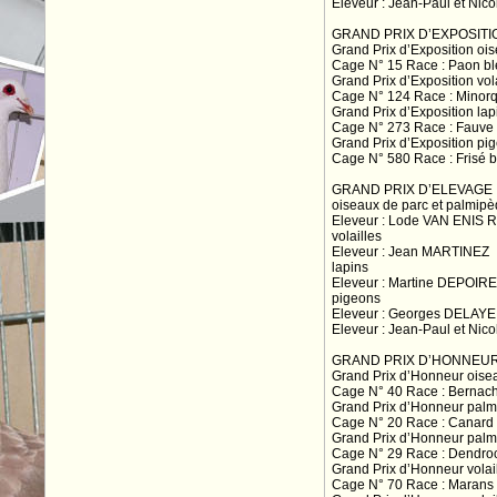
Eleveur : Jean-Paul et Nic
GRAND PRIX D’EXPOSITI
Grand Prix d’Exposition oi
Cage N° 15 Race : Paon b
Grand Prix d’Exposition vola
Cage N° 124 Race : Minor
Grand Prix d’Exposition lap
Cage N° 273 Race : Fauv
Grand Prix d’Exposition pi
Cage N° 580 Race : Frisé 
GRAND PRIX D’ELEVAGE
oiseaux de parc et palmip
Eleveur : Lode VAN ENIS R
volailles
Eleveur : Jean MARTINEZ
lapins
Eleveur : Martine DEPOIRE
pigeons
Eleveur : Georges DELAYE 
Eleveur : Jean-Paul et Nic
GRAND PRIX D’HONNEU
Grand Prix d’Honneur oise
Cage N° 40 Race : Bernac
Grand Prix d’Honneur palm
Cage N° 20 Race : Canard 
Grand Prix d’Honneur palm
Cage N° 29 Race : Dendro
Grand Prix d’Honneur volai
Cage N° 70 Race : Marans