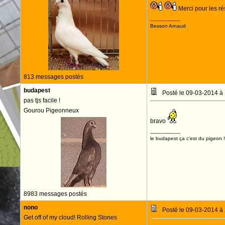
Merci pour les ré
--------------------
Besson Arnaud
813 messages postés
budapest
Posté le 09-03-2014 à
pas tjs facile !
Gourou Pigeonneux
bravo
--------------------
le budapest ça c'est du pigeon !
8983 messages postés
nono
Posté le 09-03-2014 à
Get off of my cloud! Rolling Stones