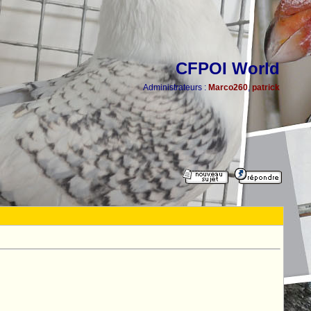
CFPOI World
Administrateurs :
Marco260
,
patrick