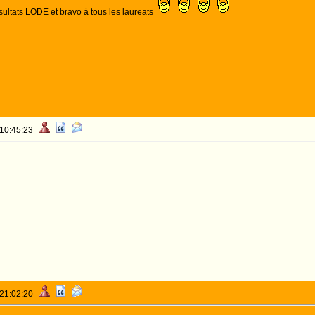
sultats LODE et bravo à tous les laureats
 10:45:23
 21:02:20