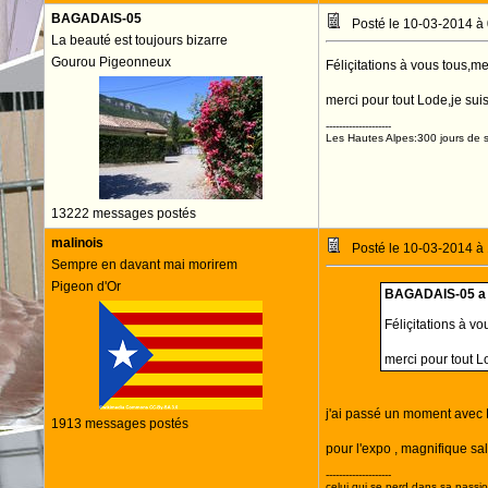
BAGADAIS-05
Posté le 10-03-2014 à
La beauté est toujours bizarre
Gourou Pigeonneux
Féliçitations à vous tous,mer
merci pour tout Lode,je sui
--------------------
Les Hautes Alpes:300 jours de s
13222 messages postés
malinois
Posté le 10-03-2014 à
Sempre en davant mai morirem
Pigeon d'Or
BAGADAIS-05 a é
Féliçitations à vo
merci pour tout L
j'ai passé un moment avec 
1913 messages postés
pour l'expo , magnifique s
--------------------
celui qui se perd dans sa passi