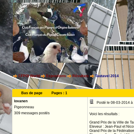
CFPOI World
Expositions
Résultats
Tautavel 2014
Bas de page
Pages :
1
lovanen
Posté le 08-03-2014 à
Pigeonneau
309 messages postés
Voici les résultats :
Grand Prix de la Ville de Ta
Eleveur : Jean-Paul et Nic
Grand Prix de la Fédération 