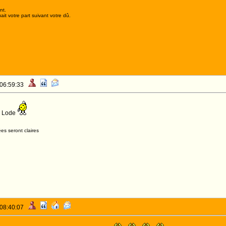
nt.
it votre part suivant votre dû.
 06:59:33
s Lode
es seront claires
 08:40:07