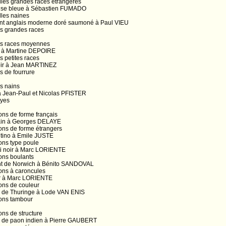
lles grandes races étrangères
use bleue à Sébastien FUMADO
lles naines
nt anglais moderne doré saumoné à Paul VIEU
ns grandes races
ns races moyennes
a à Martine DEPOIRE
 petites races
oir à Jean MARTINEZ
s de fourrure
s nains
à Jean-Paul et Nicolas PFISTER
ayes
ns de forme français
ain à Georges DELAYE
ons de forme étrangers
tino à Emile JUSTE
ons type poule
ti noir à Marc LORIENTE
ons boulants
nt de Norwich à Bénito SANDOVAL
ons à caroncules
er à Marc LORIENTE
ons de couleur
é de Thuringe à Lode VAN ENIS
ons tambour
ns de structure
 de paon indien à Pierre GAUBERT