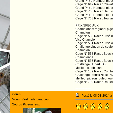
Grand Prix d’Honneur pige
Cage N° 642 Race : Cravat
Grand Prix d’Honneur pige
Cage N° 705 Race : Haut 
Grand Prix d’Honneur tourt
Cage N° 768 Race : Tourte
PRIX SPECIAUX
Championnat régional pigeo
Champion
Cage N° 580 Race : Frisé 
Vice Champion
Cage N° 581 Race : Frisé 
Challenge pigeon de coule
Champion
Cage N° 538 Race : Boucli
Championne
Cage N° 535 Race : Boucli
Challenge Hubert FIOL
Meilleur combattant
Cage N° 189 Race : Combat
Challenge Patrick NEBLIN
Meilleur pigeon rouleur ou 
Cage N° 730 Race : Rouleur
--------------------
indian
Posté le 08-03-2014 à
Mourir, c'est partir beaucoup.
Gourou Pigeonneux