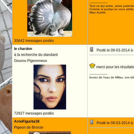
--------------------
Tout ce qui arrive, arrive justeme
Comme si quelqu'un vous attribua
Marc Aurèle
35642 messages postés
le chardon
Posté le 09-03-2014 à
à la recherche du standard
Gourou Pigeonneux
merci pour les résultat
--------------------
buvez de l'eau de Millau, vos idé
72927 messages postés
ArnoFigurita38
Posté le 09-03-2014 à
Pigeon de Bronze