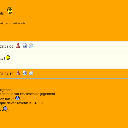
ts !
id, aux petits-pois...
 23:58:05
ts !
 01:04:19
pigeons
é de note sur les fiches de jugement
on fait 95
que devait revenir le GPEl!!!
o