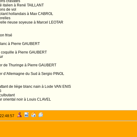
ons cravatés
é italien à René TAILLANT
ons de vol
volant hollandais à Max CABROL
erelles
relle rieuse soyeuse à Marcel LEOTAR
n frisé
blanc à Pierre GAUBERT
à coquille à Pierre GAUBERT
ur
er de Thuringe à Pierre GAUBERT
er d’Allemagne du Sud à Sergio PINOL
tant de liège blanc nain à Lode VAN ENIS
G
culbutant
 oriental noir à Louis CLAVEL
 22:48:57