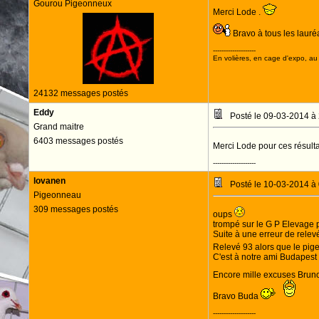
Gourou Pigeonneux
Merci Lode .
Bravo à tous les lauréa
--------------------
En volières, en cage d'expo, au n
24132 messages postés
Eddy
Posté le 09-03-2014 à
Grand maitre
6403 messages postés
Merci Lode pour ces résulta
--------------------
lovanen
Posté le 10-03-2014 à
Pigeonneau
309 messages postés
oups
trompé sur le G P Elevage 
Suite à une erreur de relev
Relevé 93 alors que le pige
C'est à notre ami Budapest 
Encore mille excuses Brun
Bravo Buda
--------------------