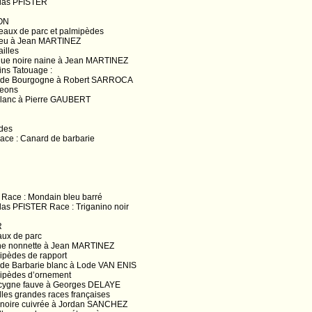
olas PFISTER
ON
seaux de parc et palmipèdes
leu à Jean MARTINEZ
illes
que noire naine à Jean MARTINEZ
ins Tatouage :
e de Bourgogne à Robert SARROCA
geons
blanc à Pierre GAUBERT
èdes
ace : Canard de barbarie
Race : Mondain bleu barré
olas PFISTER Race : Triganino noir
R
aux de parc
he nonnette à Jean MARTINEZ
ipèdes de rapport
de Barbarie blanc à Lode VAN ENIS
ipèdes d’ornement
cygne fauve à Georges DELAYE
lles grandes races françaises
 noire cuivrée à Jordan SANCHEZ