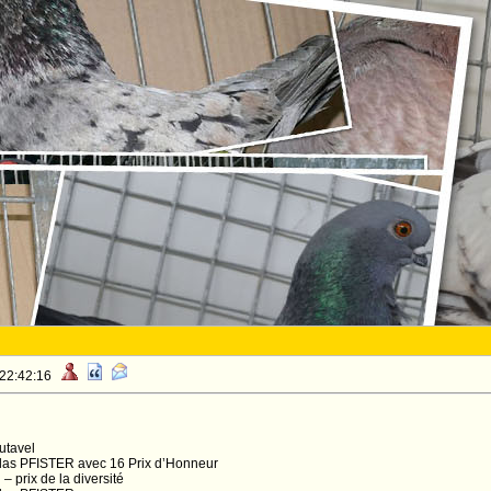
 22:42:16
utavel
olas PFISTER avec 16 Prix d’Honneur
– prix de la diversité