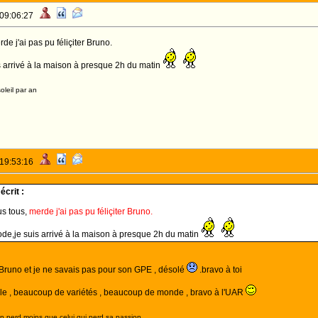
 09:06:27
de j'ai pas pu féliçiter Bruno.
s arrivé à la maison à presque 2h du matin
oleil par an
 19:53:16
crit :
us tous,
merde j'ai pas pu féliçiter Bruno.
ode,je suis arrivé à la maison à presque 2h du matin
Bruno et je ne savais pas pour son GPE , désolé
.bravo à toi
alle , beaucoup de variétés , beaucoup de monde , bravo à l'UAR
on perd moins que celui qui perd sa passion