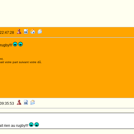
 22:47:28
rugby!!!
nt.
it votre part suivant votre dû.
 09:35:53
t rien au rugby!!!