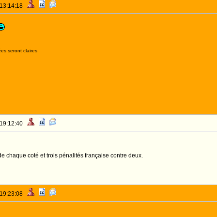
 13:14:18
es seront claires
 19:12:40
 de chaque coté et trois pénalités française contre deux.
 19:23:08