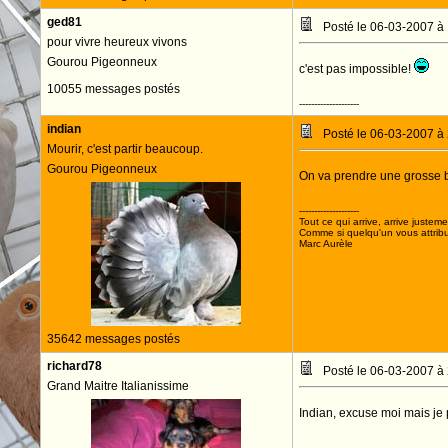
ged81
Posté le 06-03-2007 à
pour vivre heureux vivons
Gourou Pigeonneux
c'est pas impossible!
10055 messages postés
--------------------
indian
Posté le 06-03-2007 à
Mourir, c'est partir beaucoup.
Gourou Pigeonneux
On va prendre une grosse b
--------------------
Tout ce qui arrive, arrive justeme
Comme si quelqu'un vous attribua
Marc Aurèle
35642 messages postés
richard78
Posté le 06-03-2007 à
Grand Maitre Italianissime
Indian, excuse moi mais je 