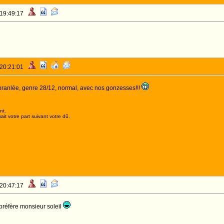
 19:49:17
 20:21:01
ranlée, genre 28/12, normal, avec nos gonzesses!!!
nt.
it votre part suivant votre dû.
 20:47:17
préfère monsieur soleil