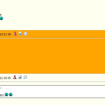
t!
 10:51:36
 11:18:35
 :
28/1