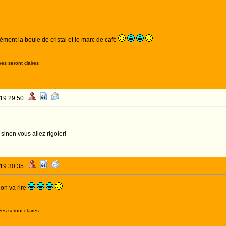
rrément la boule de cristal et le marc de café
es seront claires
 19:29:50
sinon vous allez rigoler!
 19:30:35
 on va rire
es seront claires