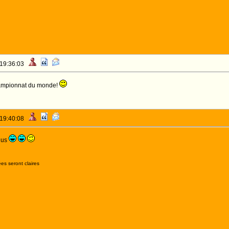
 19:36:03
championnat du monde!
 19:40:08
lus
es seront claires