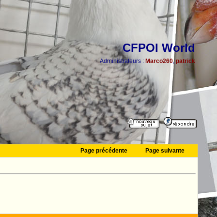
CFPOI World
Administrateurs :
Marco260
,
patrick
Page précédente
Page suivante