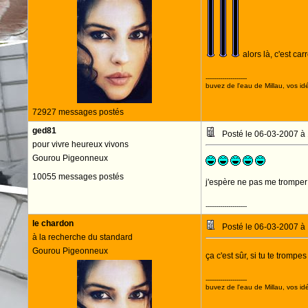
alors là, c'est ca
--------------------
buvez de l'eau de Millau, vos idé
72927 messages postés
ged81
Posté le 06-03-2007 à
pour vivre heureux vivons
Gourou Pigeonneux
10055 messages postés
j'espère ne pas me tromper 
--------------------
le chardon
Posté le 06-03-2007 à
à la recherche du standard
Gourou Pigeonneux
ça c'est sûr, si tu te trompes
--------------------
buvez de l'eau de Millau, vos idé