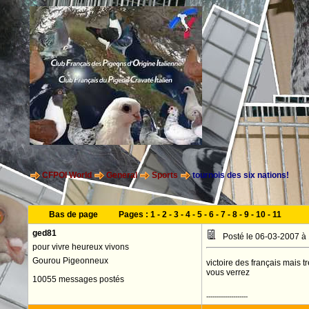
CFPOI World
General
Sports
tournois des six nations!
Bas de page
Pages :
1
-
2
-
3
-
4
-
5
-
6
-
7
-
8
-
9
-
10
-
11
ged81
Posté le 06-03-2007 à
pour vivre heureux vivons
Gourou Pigeonneux
victoire des français mais t
vous verrez
10055 messages postés
--------------------