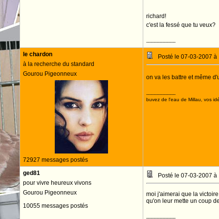
richard!
c'est la fessé que tu veux?
--------------------
le chardon
Posté le 07-03-2007 à
à la recherche du standard
Gourou Pigeonneux
on va les battre et même d'
--------------------
buvez de l'eau de Millau, vos idé
72927 messages postés
ged81
Posté le 07-03-2007 à
pour vivre heureux vivons
Gourou Pigeonneux
moi j'aimerai que la victoire
qu'on leur mette un coup 
10055 messages postés
--------------------