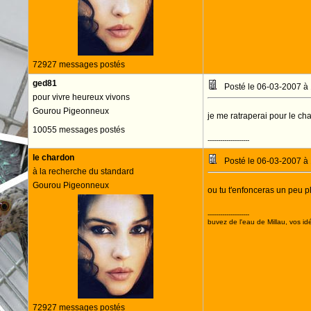
72927 messages postés
ged81
Posté le 06-03-2007 à
pour vivre heureux vivons
Gourou Pigeonneux
je me ratraperai pour le 
10055 messages postés
--------------------
le chardon
Posté le 06-03-2007 à
à la recherche du standard
Gourou Pigeonneux
ou tu t'enfonceras un peu p
--------------------
buvez de l'eau de Millau, vos idé
72927 messages postés