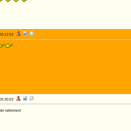
 00:12:53
 00:30:03
e de ralliement