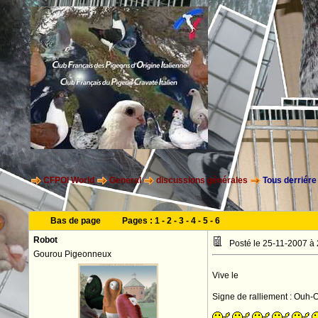
CFPOI World
General
discussions générales
Tous derriére
Bas de page
Pages :
1
-
2
-
3
-
4
-
5
-
6
Robot
Posté le 25-11-2007 à
Gourou Pigeonneux
CFCH
Vive le
Signe de ralliement : Ou