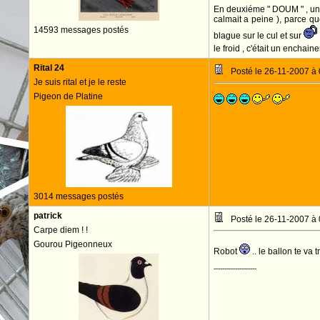
En deuxiéme " DOUM " , un b
calmait a peine ), parce qu
14593 messages postés
blague sur le cul et sur
le froid , c'était un encha
Rital 24
Posté le 26-11-2007 à
Je suis rital et je le reste
Pigeon de Platine
3014 messages postés
patrick
Posté le 26-11-2007 à
Carpe diem ! !
Gourou Pigeonneux
Robot
.. le ballon te va 
--------------------