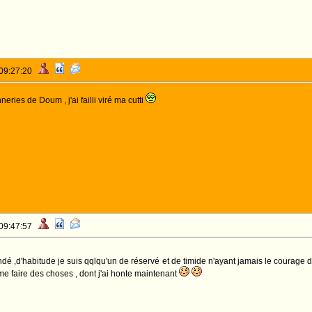
 09:27:20
eries de Doum , j'ai failli viré ma cutti
 09:47:57
dé ,d'habitude je suis qqlqu'un de réservé et de timide n'ayant jamais le courage de
me faire des choses , dont j'ai honte maintenant