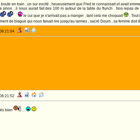
oute en train , un sur excité , heueusement que Fred le connaissait et avait emmené
e sinon , il nous aurait fait des 100 m autour de la table du flunch . Nos repas de 
le cul que je n'arrivait pas a manger , tant celà me choquait
. Tout 
inement de blague qui nous faisait rire jusqu'au larmes , sacré Doum , sa femme doit
 08:21:04
 08:21:52
très bien
...