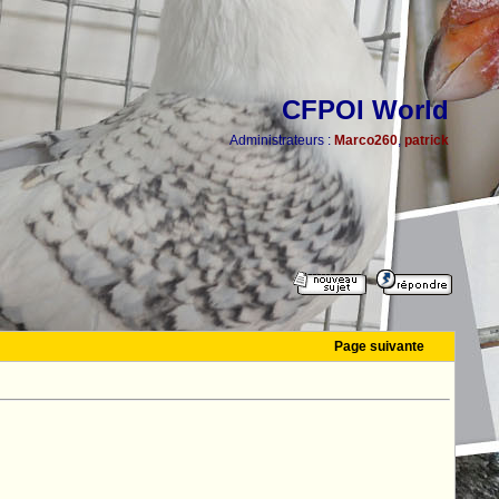
CFPOI World
Administrateurs :
Marco260
,
patrick
Page suivante