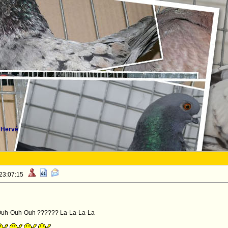
 Hervé
 23:07:15
h-Ouh-Ouh-Ouh ?????? La-La-La-La