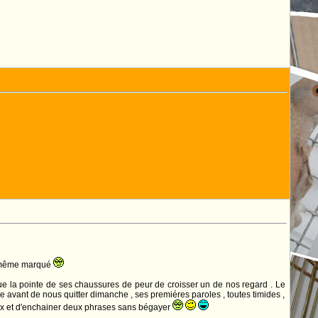
d même marqué
t que la pointe de ses chaussures de peur de croisser un de nos regard . Le
re avant de nous quitter dimanche , ses premiéres paroles , toutes timides ,
yeux et d'enchainer deux phrases sans bégayer