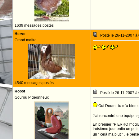
1639 messages postés
Herve
Posté le 26-11-2007 à
Grand maitre
4540 messages postés
Robot
Posté le 26-11-2007 à
Gourou Pigeonneux
Oui Doum , tu m'a bien 
J'ai rencontré une équipe 
En premier "PIERROT" qqlu'u
troisiéme jour enfin un peti
un " celà ma plut " , je pe