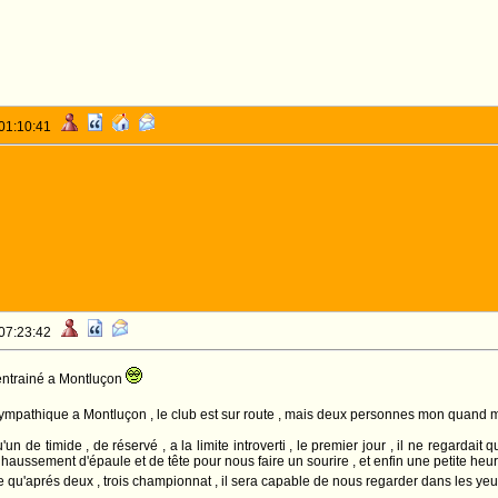
 01:10:41
 07:23:42
entrainé a Montluçon
sympathique a Montluçon , le club est sur route , mais deux personnes mon quan
n de timide , de réservé , a la limite introverti , le premier jour , il ne regardai
t haussement d'épaule et de tête pour nous faire un sourire , et enfin une petite heu
nse qu'aprés deux , trois championnat , il sera capable de nous regarder dans les 