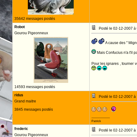
35642 messages postés
Robot
Posté le 02-12-2007 à
Gourou Pigeonneux
A cause des " Migno
Mais Confucius n'a t'il pa
Pour les ignares , tourner 
14593 messages postés
ridus
Posté le 02-12-2007 à
Grand maitre
3845 messages postés
--------------------
Patrick
frederic
Posté le 02-12-2007 à
Gourou Pigeonneux