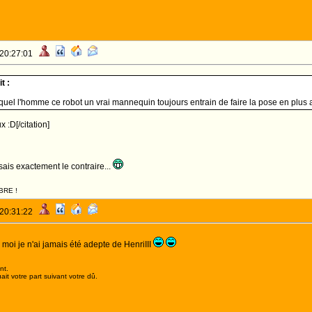
 20:27:01
t :
c]quel l'homme ce robot un vrai mannequin toujours entrain de faire la pose en plus
 :D[/citation]
isais exactement le contraire...
BRE !
 20:31:22
moi je n'ai jamais été adepte de HenriIII
nt.
it votre part suivant votre dû.