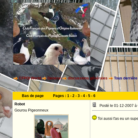
CFPOI World
General
discussions générales
Tous derriére
Bas de page
Pages :
1
-
2
-
3
-
4
-
5
-
6
Robot
Posté le 01-12-2007 à
Gourou Pigeonneux
Toi aussi t'as eu un sup