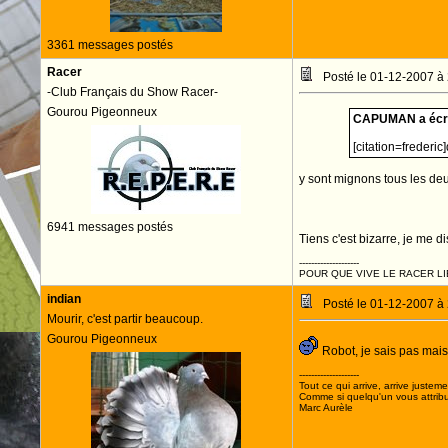
3361 messages postés
Racer
Posté le 01-12-2007 à
-Club Français du Show Racer-
Gourou Pigeonneux
CAPUMAN a écri
[citation=frederi
y sont mignons tous les deux
6941 messages postés
Tiens c'est bizarre, je me d
--------------------
POUR QUE VIVE LE RACER LI
indian
Posté le 01-12-2007 à
Mourir, c'est partir beaucoup.
Gourou Pigeonneux
Robot, je sais pas mais 
--------------------
Tout ce qui arrive, arrive justeme
Comme si quelqu'un vous attribua
Marc Aurèle