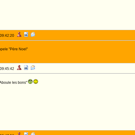
 09:42:20
ppele "Père Noel"
 09:45:42
Aboule les bons"