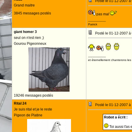
Posté le 01-12-2007 à
Grand maitre
3845 messages postés
pas mal
--------------------
Patrick
giant homer 3
Posté le 01-12-2007 à
seul on n'est rien ;)
Gourou Pigeonneux
--------------------
et éternellement chanterons les 
19246 messages postés
Rital 24
Posté le 01-12-2007 à
Je suis rital et je le reste
Pigeon de Platine
Robot a écrit :
Toi aussi t'as