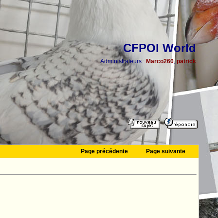
CFPOI World
Administrateurs :
Marco260
,
patrick
Page précédente
Page suivante