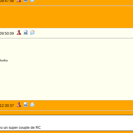
 09:47:56
 09:50:09
forêts
 12:30:37
 eu un super couple de RC