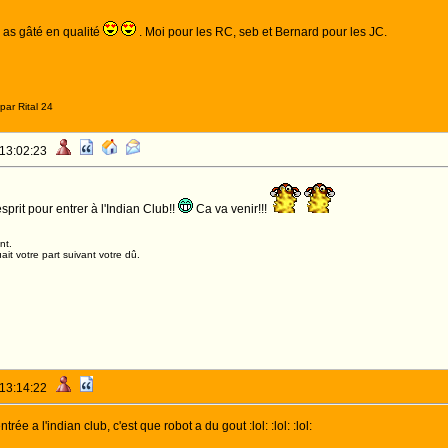
s as gâté en qualité
. Moi pour les RC, seb et Bernard pour les JC.
par Rital 24
 13:02:23
esprit pour entrer à l'Indian Club!!
Ca va venir!!!
nt.
it votre part suivant votre dû.
 13:14:22
rée a l'indian club, c'est que robot a du gout :lol: :lol: :lol: