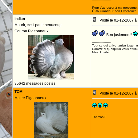
--------------------
Pour s'adresser à ma personne, 
Ô sa Grandeur, son Excellence, D
indian
Posté le 01-12-2007 à
Mourir, c'est partir beaucoup.
Gourou Pigeonneux
Ben justement!!
--------------------
Tout ce qui arrive, arrive justeme
Comme si quelqu'un vous attribua
Marc Aurèle
35642 messages postés
TOM
Posté le 01-12-2007 à
Maitre Pigeonneux
--------------------
Thomas.F