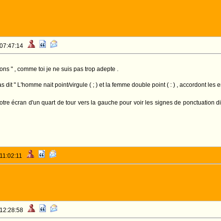
 07:47:14
ns " , comme toi je ne suis pas trop adepte .
s dit " L'homme nait point/virgule ( ; ) et la femme double point ( : ) , accordont les
votre écran d'un quart de tour vers la gauche pour voir les signes de ponctuation
 11:02:11
 12:28:58