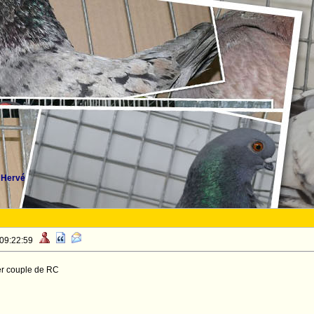
 Hervé
 09:22:59
er couple de RC