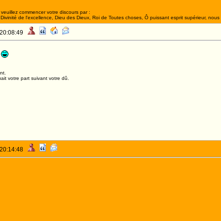
veuillez commencer votre discours par :
ivinité de l'excellence, Dieu des Dieux, Roi de Toutes choses, Ô puissant esprit supérieur, nous 
 20:08:49
nt.
it votre part suivant votre dû.
 20:14:48