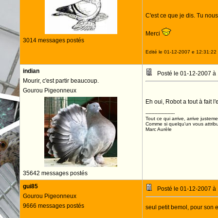
C'est ce que je dis. Tu nou
Merci
3014 messages postés
Edité le 01-12-2007 e 12:31:22 
indian
Posté le 01-12-2007 à
Mourir, c'est partir beaucoup.
Gourou Pigeonneux
Eh oui, Robot a tout à fait l'
--------------------
Tout ce qui arrive, arrive justeme
Comme si quelqu'un vous attribua
Marc Aurèle
35642 messages postés
gui85
Posté le 01-12-2007 à
Gourou Pigeonneux
9666 messages postés
seul petit bemol, pour son ent